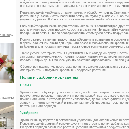
предпочитают нейтральную или слабокислую почву со средним содержан
вас кислая почва, вы можете добавить извести или древесную золу, что
Перед посадкой необходимо также провести обработку почвы. Сначала у
растения с участка. Затем вспашите почву на глубину около 25-30 сант
улучшить дренаж. Добавьте компост или перегноя, чтобы обогатить поч
Размещайте хризантемы на расстоянии около 30-40 сантиметров друг от
достаточное пространство для их роста и развития. Не засыпайте корнев
поверхности почвы. После посадки хорошо утрамбуйте почву вокруг рас
по выбору
Помимо качества почвы, важно также обеспечить правильные условия 
в ярком солнечном свете для хорошего роста и формирования красивых ц
выбранный для посадки, получает достаточное количество солнечного св
Также учтите, что хризантемы чувствительны к холоду и морозу. Поэтому
заморозки, рекомендуется отложить посадку хризантем до весны или со
холода. Например, вы можете укрыть растения агроволокном или специ
Обеспечив правильную подготовку почвы и условия выращивания, вы со
для хризантем и получите красивые и здоровые растения.
Полив и удобрение хризантем
Полив
Хризантемы требуют регулярного полива, особенно в жаркие летние меся
переувлажнение может привести к гниению корней, поэтому важно не пе
и паркета
почвенного кома, в котором растет хризантема, должен быть увлажнен д
зависит от погодных условий и типа почвы, но обычно хризантемы полив
вегетационного периода.
Удобрение
Хризантемы нуждаются в регулярном удобрении для обеспечения необ
Перед посадкой растений рекомендуется подготовить почву, добавив ко
Во время периода активного роста и цветения цветочника следует испол