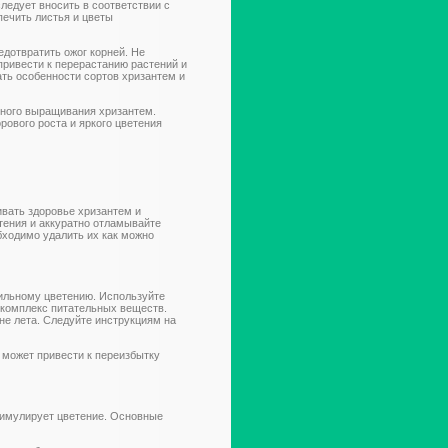
ледует вносить в соответствии с
печить листья и цветы
едотвратить ожог корней. Не
привести к перерастанию растений и
ать особенности сортов хризантем и
ного выращивания хризантем.
ового роста и яркого цветения
вать здоровье хризантем и
тения и аккуратно отламывайте
бходимо удалить их как можно
бильному цветению. Используйте
 комплекс питательных веществ.
ине лета. Следуйте инструкциям на
о может привести к переизбытку
тимулирует цветение. Основные