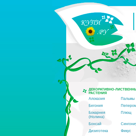
ДЕКОРАТИВНО-ЛИСТВЕНН
РАСТЕНИЯ
Алоказия
Пальмы
Бегония
Пеперо
Бокарнея
Плющ
(Нолина)
Бонсай
Сингони
Дизиготека
Фикус