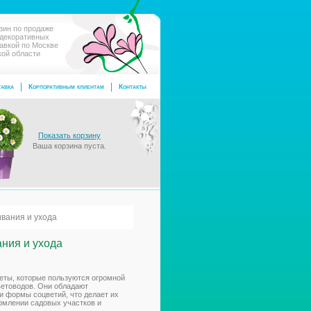
зин по продаже
 декоративных
тавкой по Москве
кой области
авка
Корпоративным клиентам
Контакты
Показать корзину
Ваша корзина пуста.
вания и ухода
ния и ухода
веты, которые пользуются огромной
ветоводов. Они обладают
и формы соцветий, что делает их
млении садовых участков и