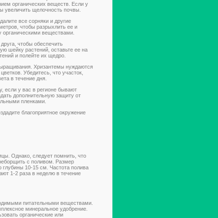
ием органических веществ. Если у
бы увеличить щелочность почвы.
далите все сорняки и другие
иметров, чтобы разрыхлить ее и
ву органическими веществами.
 друга, чтобы обеспечить
ую шейку растений, оставьте ее на
тений и полейте их щедро.
выращивания. Хризантемы нуждаются
ветков. Убедитесь, что участок,
ета в течение дня.
, если у вас в регионе бывают
здать дополнительную защиту от
альными пленками.
здадите благоприятное окружение
цы. Однако, следует помнить, что
реборщить с поливом. Размер
о глубины 10-15 см. Частота полива
ают 1-2 раза в неделю в течение
ходимыми питательными веществами.
мплексное минеральное удобрение.
ьзовать органические или