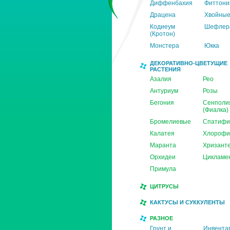
Диффенбахия
Фиттони
Драцена
Хвойны
Кодиеум
Шефлер
(Кротон)
Монстера
Юкка
ДЕКОРАТИВНО-ЦВЕТУЩИЕ
РАСТЕНИЯ
Азалия
Рео
Антуриум
Розы
Бегония
Сенполи
(Фиалка)
Бромелиевые
Спатифи
Калатея
Хлорофи
Маранта
Хризант
Орхидеи
Цикламе
Примула
ЦИТРУСЫ
КАКТУСЫ И СУККУЛЕНТЫ
РАЗНОЕ
Грунт и
Инвента