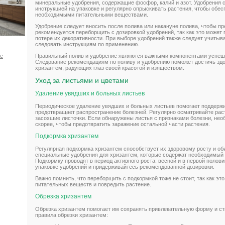
минеральные удобрения, содержащие фосфор, калий и азот. Удобрения с
инструкцией на упаковке и регулярно опрыскивать растения, чтобы обес
необходимыми питательными веществами.
Удобрение следует вносить после полива или накануне полива, чтобы пр
рекомендуется переборщить с дозировкой удобрений, так как это может 
потере их декоративности. При выборе удобрений также следует учитыв
следовать инструкциям по применению.
Правильный полив и удобрение являются важными компонентами успеш
ое
Следование рекомендациям по поливу и удобрению поможет достичь здор
хризантем, радующих глаз своей красотой и изяществом.
Уход за листьями и цветами
Удаление увядших и больных листьев
Периодическое удаление увядших и больных листьев помогает поддержи
предотвращает распространение болезней. Регулярно осматривайте рас
засохшие листочки. Если обнаружены листья с признаками болезни, нео
скорее, чтобы предотвратить заражение остальной части растения.
Подкормка хризантем
Регулярная подкормка хризантем способствует их здоровому росту и о
специальные удобрения для хризантем, которые содержат необходимый
Подкормку проводят в период активного роста: весной и в первой полов
упаковке удобрений и придерживайтесь рекомендованной дозировки.
Важно помнить, что переборщить с подкормкой тоже не стоит, так как эт
питательных веществ и повредить растение.
Обрезка хризантем
Обрезка хризантем помогает им сохранять привлекательную форму и с
правила обрезки хризантем: