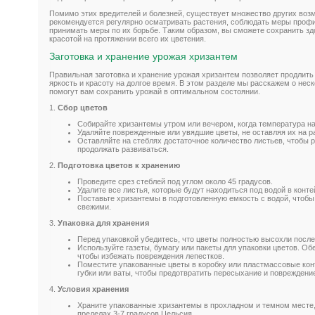
Помимо этих вредителей и болезней, существует множество других во
рекомендуется регулярно осматривать растения, соблюдать меры профи
принимать меры по их борьбе. Таким образом, вы сможете сохранить зд
красотой на протяжении всего их цветения.
Заготовка и хранение урожая хризантем
Правильная заготовка и хранение урожая хризантем позволяет продлить 
яркость и красоту на долгое время. В этом разделе мы расскажем о нес
помогут вам сохранить урожай в оптимальном состоянии.
1.
Сбор цветов
Собирайте хризантемы утром или вечером, когда температура на
Удаляйте поврежденные или увядшие цветы, не оставляя их на р
Оставляйте на стеблях достаточное количество листьев, чтобы р
продолжать развиваться.
2.
Подготовка цветов к хранению
Проведите срез стеблей под углом около 45 градусов.
Удалите все листья, которые будут находиться под водой в конте
Поставьте хризантемы в подготовленную емкость с водой, чтобы
свежими.
3.
Упаковка для хранения
Перед упаковкой убедитесь, что цветы полностью высохли после
Используйте газеты, бумагу или пакеты для упаковки цветов. Об
чтобы избежать повреждения лепестков.
Поместите упакованные цветы в коробку или пластмассовые кон
губки или ваты, чтобы предотвратить пересыхание и повреждени
4.
Условия хранения
Храните упакованные хризантемы в прохладном и темном месте, 
пределах 3-7 градусов Цельсия.