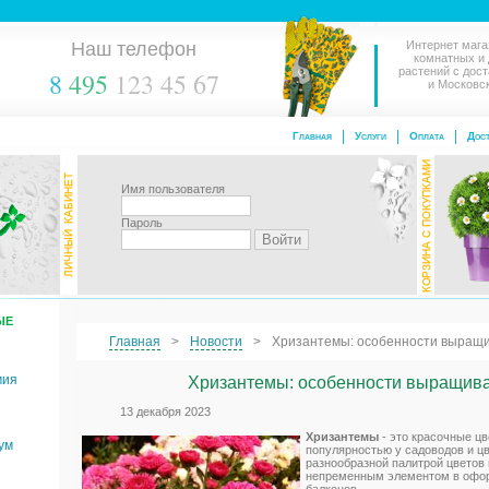
Наш телефон
Интернет мага
комнатных и
растений с дос
8
495
123 45 67
и Московс
Главная
Услуги
Оплата
Дост
Имя пользователя
Пароль
ЫЕ
Главная
Новости
Хризантемы: особенности выращи
мия
Хризантемы: особенности выращива
13 декабря 2023
Хризантемы
- это красочные ц
ум
популярностью у садоводов и ц
разнообразной палитрой цветов 
непременным элементом в офор