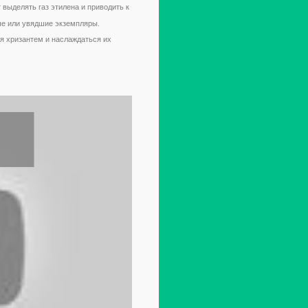
выделять газ этилена и приводить к
ые или увядшие экземпляры.
я хризантем и наслаждаться их