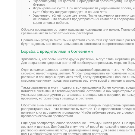
Удаление увядших цветков. Периодически срезайте увядшие цве
бутонов.
Формирование куста. При необходимости укорачивайте побеги, 
куст. Обрезку следует проводить в начале лета.
Удаление стеблей после цветения. После окончания цветения хри
основания. Это поможет предотвратить их самосев и сосредоточ
корня и новых побегов.
Обрезка проводится острыми садовыми ножницами или ножом. После об
срезанные места антисептическим раствором.
Правильный уход за листьями и цветами хризантем сделает ваше расте
будет радовать вас своим насыщенным цветением на протяжении всего 
Борьба с вредителями и болезнями
Хризантемы, как большинство других растений, могут стать жертвами р
Для сохранения здоровья растений необходимо принимать меры по борь
Один из самых распространенных вредителей хризантем – это тля. Она 
серьезно нанести вред цветкам. Чтобы предотвратить ее появление и р
растения и при первых признаках тлей, сразу приступайте к борьбе с ни
специальные инсектициды или вымыть растение водой с теплым мылом.
Также хризантемы могут подвергаться нападениям более крупных вредите
питаются листьями и стеблями растений, оставляя на них характерные 
улитками, рекомендуется устанавливать специальные ловушки, использ
проволоки, которые будут защищать растения.
Обратите внимание также на заболевания, которым подвержены хризант
распространенных – это пятнистость листьев. Она проявляется в виде ж
привести к их иссушению и опаданию. Чтобы избежать этого, регулярно 
противогрибковыми препаратами.
Еще одно распространенное заболевание – это мучнистая роса. Она проя
листьях и цветках. Для борьбы с мучнистой росой используйте специал
раствор из молочной кислоты, разведенной в воде. Для этого смешайте 
воды и обработайте растения получившимся раствором.