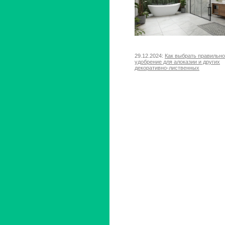
29.12.2024:
Как выбрать правильн
удобрение для алоказии и других
декоративно-лиственных