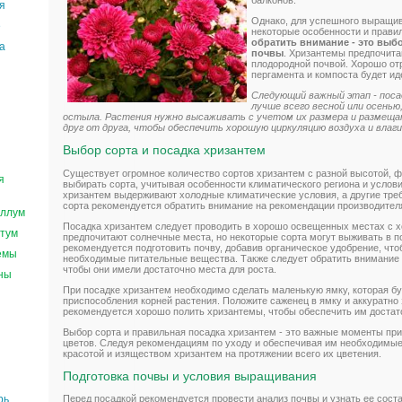
балконов.
я
Однако, для успешного выращив
е
некоторые особенности и прави
обратить внимание - это выб
а
почвы
. Хризантемы предпочита
плодородной почвой. Хорошо от
пергамента и компоста будет ид
Следующий важный этап - поса
лучше всего весной или осенью,
остыла. Растения нужно высаживать с учетом их размера и размеща
друг от друга, чтобы обеспечить хорошую циркуляцию воздуха и влаги
Выбор сорта и посадка хризантем
Существует огромное количество сортов хризантем с разной высотой, ф
я
выбирать сорта, учитывая особенности климатического региона и услов
хризантем выдерживают холодные климатические условия, а другие треб
сорта рекомендуется обратить внимание на рекомендации производител
ллум
Посадка хризантем следует проводить в хорошо освещенных местах с
тум
предпочитают солнечные места, но некоторые сорта могут выживать в п
рекомендуется подготовить почву, добавив органическое удобрение, чт
емы
необходимые питательные вещества. Также следует обратить внимание
чтобы они имели достаточно места для роста.
ны
При посадке хризантем необходимо сделать маленькую ямку, которая бу
приспособления корней растения. Положите саженец в ямку и аккуратно 
рекомендуется хорошо полить хризантемы, чтобы обеспечить им достат
Выбор сорта и правильная посадка хризантем - это важные моменты пр
цветов. Следуя рекомендациям по уходу и обеспечивая им необходимые
красотой и изяществом хризантем на протяжении всего их цветения.
Подготовка почвы и условия выращивания
рь
Перед посадкой рекомендуется провести анализ почвы и узнать ее сост