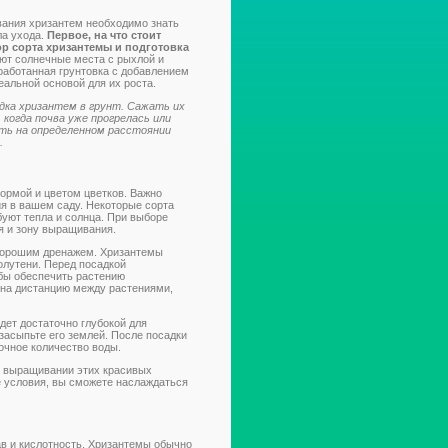
ания хризантем необходимо знать
ла ухода.
Первое, на что стоит
ор сорта хризантемы и подготовка
ют солнечные места с рыхлой и
работанная грунтовка с добавлением
еальной основой для их роста.
дка хризантем в грунт. Сажать их
 когда почва уже прогрелась или
ть на определенном расстоянии
.
ормой и цветом цветков. Важно
ия в вашем саду. Некоторые сорта
уют тепла и солнца. При выборе
я и зону выращивания.
 хорошим дренажем. Хризантемы
олутени. Перед посадкой
обы обеспечить растению
 на дистанцию между растениями,
дет достаточно глубокой для
засыпьте его землей. После посадки
очное количество воды.
и выращивании этих красивых
 условия, вы сможете наслаждаться
ав и кислотность. Хризантемы обычно