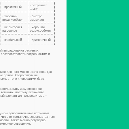
- сохраняет
- практичный
влагу
- хороший
- быстро
воздухообмен
высыхает
- не выгорает
- хороший
на солнце
воздухообмен
- стабильный
- долговечный
ий выращивания растения.
 соответствовать потребностям и
те для него место возле окна, где
ние прямо. Хлорофитум не
нако, в тени хлорофитум будет
использовать искусственное
е темноты, поэтому включайте
ьный вариант для хлорофитума –
тумом дополнительные источники
 что это достаточно энергозатратная
ловий. Также можно регулярно
номерное освещение.