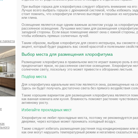
При выборе горшка для хлорофитума следует обратить внимание на его 
Лучше всего выбрать горшок с дренажной системой, чтобы избежать зад
стоит помнить, что хлорофитум отлично выглядит в горшках из натураль
или глина.
Освещение является еще одним важным аспектом ухода за хлорофитумо
рассеянное освещение. Лучшими местами для размещения хлорофитума 
западной стороны. Если ваше помещение имеет окна с южной стороны, р
чтобы избежать прямых солнечных лучей.
и паркета
Таким образом, выбрав хлорофитум для своего интерьера, вы сможете 
акцент, который будет радовать вас своей красотой и полезными свойст
Выбор места для размещения хлорофитума
Размещение хлорофитума в правильном месте играет важную роль в его 
предпочитает яркое, но рассеянное светлое освещение. Хлорофитум не
солнечном свету, поскольку это может привести к обгоранию листьев.
Подбор места
Для хлорофитума идеальным местом являются окна, размещенные на се
Здесь он будет получать достаточно света без прямого воздействия сол
Также хорошим вариантом для размещения хлорофитума являются поме
как ванная комната или кухня. Влажность поможет растению чувствоват
активному росту.
ое
Избегайте прохладных мест
Хлорофитум не любит прохладные места, поэтому не рекомендуется раз
дверями, через которые может проникать холодный воздух.
как
льного
Также следует избегать размещения растения под кондиционерами или о
как они могут нарушить температурный режим и негативно сказаться на