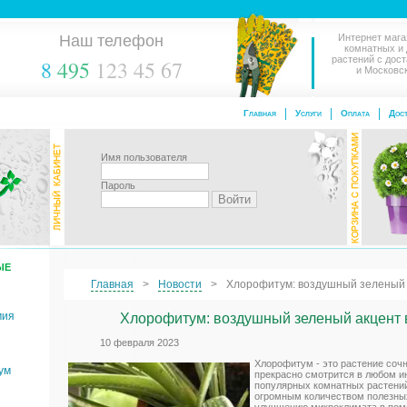
Наш телефон
Интернет мага
комнатных и
растений с дос
8
495
123 45 67
и Московс
Главная
Услуги
Оплата
Дост
Имя пользователя
Пароль
ЫЕ
Главная
Новости
Хлорофитум: воздушный зеленый 
мия
Хлорофитум: воздушный зеленый акцент 
10 февраля 2023
Хлорофитум - это растение сочн
ум
прекрасно смотрится в любом и
популярных комнатных растений
огромным количеством полезных