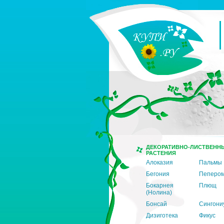
ДЕКОРАТИВНО-ЛИСТВЕНН
РАСТЕНИЯ
Алоказия
Пальмы
Бегония
Пеперо
Бокарнея
Плющ
(Нолина)
Бонсай
Сингони
Дизиготека
Фикус