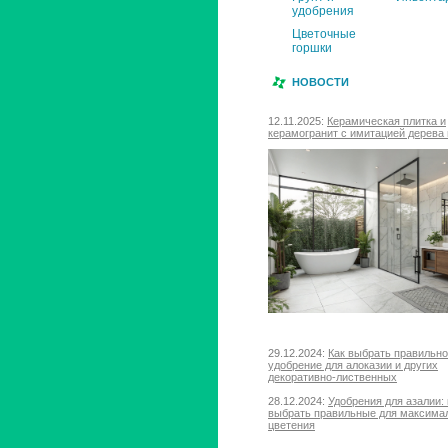
удобрения
Цветочные
горшки
НОВОСТИ
12.11.2025:
Керамическая плитка и
керамогранит с имитацией дерева 
29.12.2024:
Как выбрать правильн
удобрение для алоказии и других
декоративно-лиственных
28.12.2024:
Удобрения для азалии: 
выбрать правильные для максима
цветения