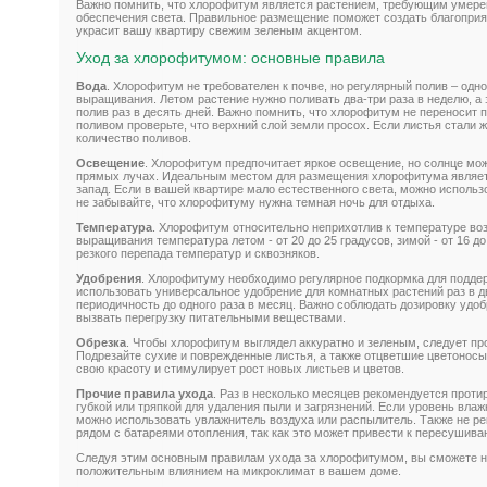
Важно помнить, что хлорофитум является растением, требующим умерен
обеспечения света. Правильное размещение поможет создать благоприя
украсит вашу квартиру свежим зеленым акцентом.
Уход за хлорофитумом: основные правила
Вода
. Хлорофитум не требователен к почве, но регулярный полив – одно
выращивания. Летом растение нужно поливать два-три раза в неделю, а
полив раз в десять дней. Важно помнить, что хлорофитум не переносит
поливом проверьте, что верхний слой земли просох. Если листья стали ж
количество поливов.
Освещение
. Хлорофитум предпочитает яркое освещение, но солнце мож
прямых лучах. Идеальным местом для размещения хлорофитума являетс
запад. Если в вашей квартире мало естественного света, можно использ
не забывайте, что хлорофитуму нужна темная ночь для отдыха.
Температура
. Хлорофитум относительно неприхотлив к температуре во
выращивания температура летом - от 20 до 25 градусов, зимой - от 16 до
резкого перепада температур и сквозняков.
Удобрения
. Хлорофитуму необходимо регулярное подкормка для поддер
использовать универсальное удобрение для комнатных растений раз в д
периодичность до одного раза в месяц. Важно соблюдать дозировку удоб
вызвать перегрузку питательными веществами.
Обрезка
. Чтобы хлорофитум выглядел аккуратно и зеленым, следует пр
Подрезайте сухие и поврежденные листья, а также отцветшие цветоносы
свою красоту и стимулирует рост новых листьев и цветов.
Прочие правила ухода
. Раз в несколько месяцев рекомендуется прот
губкой или тряпкой для удаления пыли и загрязнений. Если уровень влаж
можно использовать увлажнитель воздуха или распылитель. Также не р
рядом с батареями отопления, так как это может привести к пересушив
Следуя этим основным правилам ухода за хлорофитумом, вы сможете на
положительным влиянием на микроклимат в вашем доме.