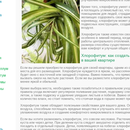
улучшению микроклимата в пом
я
Кроме того, хлорофитум умеет 
е
и поглощать углекислый газ, чт
помощником для людей, страдаю
а
желающих оздоровить свое жил
корневищу, хлорофитум может ра
подвесных конструкциях, созда
воздухе.
Хлорофитум также известен сво
особенно в зимний период, когд
работы центрального отопления.
размера способны существенно 
вам комфорт и улучшая общее 
Хлорофитум: как создат
я
в вашей квартире
Если вы решили приобрести хлорофитум для своей квартиры, одним из
ллум
места для его размещения. Хлорофитум нуждается в ярком, но рассеян
будет окно с восточной или западной стороны. Важно помнить, что пря
тум
вызвать ожоги на листьях растения. Если же вы разместите хлорофитум 
менее яркой и обильной.
емы
Кроме выбора места, необходимо также позаботиться о правильном ух
ны
правила ухода включают регулярное поливание растения, подкормку сп
летом, а также подрезку и удаление увядших листьев и побегов. Важно 
количество влаги, но стоит помнить, что стоячая вода в горшке может пр
Хлорофитум также обладает полезными свойствами для вашего дома. О
воздуха, способным поглощать вредные вещества и улучшать его качес
увлажнению воздуха и созданию комфортного микроклимата в помещени
Если вы хотите размножить хлорофитум, это совсем несложно. Растени
куста или через детки. При делении куста следует аккуратно отделить ег
посадить в отдельный горшок. Детки, появляющиеся на побегах хлорофи
рь
отделив их от родительского растения и посадив в отдельные горшки.