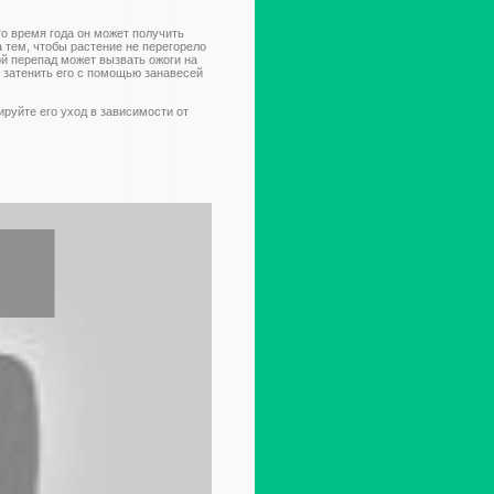
о время года он может получить
а тем, чтобы растение не перегорело
й перепад может вызвать ожоги на
 затенить его с помощью занавесей
руйте его уход в зависимости от