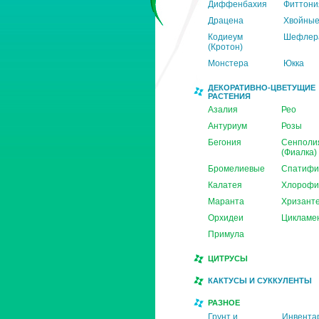
Диффенбахия
Фиттони
Драцена
Хвойны
Кодиеум
Шефлер
(Кротон)
Монстера
Юкка
ДЕКОРАТИВНО-ЦВЕТУЩИЕ
РАСТЕНИЯ
Азалия
Рео
Антуриум
Розы
Бегония
Сенполи
(Фиалка)
Бромелиевые
Спатифи
Калатея
Хлорофи
Маранта
Хризант
Орхидеи
Цикламе
Примула
ЦИТРУСЫ
КАКТУСЫ И СУККУЛЕНТЫ
РАЗНОЕ
Грунт и
Инвента