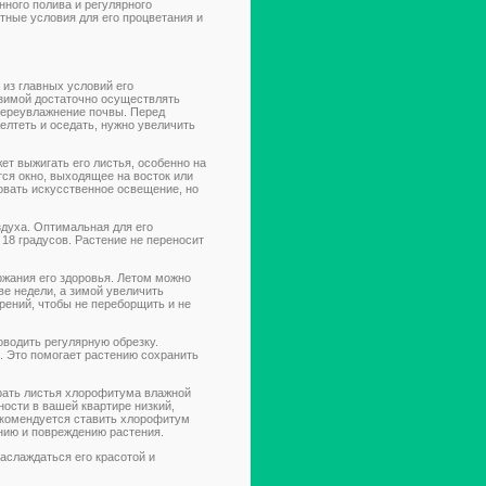
ного полива и регулярного
тные условия для его процветания и
 из главных условий его
 зимой достаточно осуществлять
 переувлажнение почвы. Перед
елтеть и оседать, нужно увеличить
ет выжигать его листья, особенно на
я окно, выходящее на восток или
овать искусственное освещение, но
здуха. Оптимальная для его
 18 градусов. Растение не переносит
жания его здоровья. Летом можно
ве недели, а зимой увеличить
рений, чтобы не переборщить и не
оводить регулярную обрезку.
. Это помогает растению сохранить
ирать листья хлорофитума влажной
ности в вашей квартире низкий,
екомендуется ставить хлорофитум
анию и повреждению растения.
слаждаться его красотой и