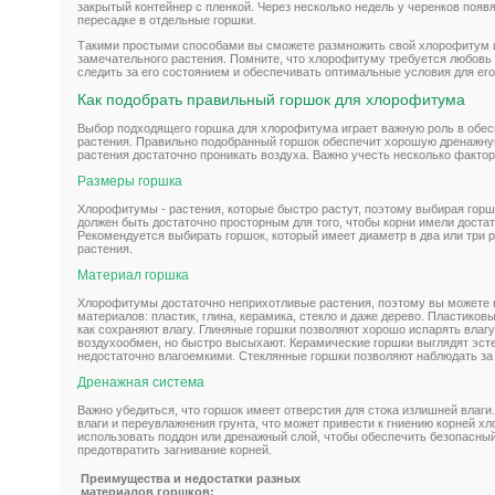
закрытый контейнер с пленкой. Через несколько недель у черенков появя
пересадке в отдельные горшки.
Такими простыми способами вы сможете размножить свой хлорофитум и
замечательного растения. Помните, что хлорофитуму требуется любовь 
следить за его состоянием и обеспечивать оптимальные условия для его
Как подобрать правильный горшок для хлорофитума
Выбор подходящего горшка для хлорофитума играет важную роль в обесп
растения. Правильно подобранный горшок обеспечит хорошую дренажную
растения достаточно проникать воздуха. Важно учесть несколько фактор
Размеры горшка
Хлорофитумы - растения, которые быстро растут, поэтому выбирая горшо
должен быть достаточно просторным для того, чтобы корни имели достат
Рекомендуется выбирать горшок, который имеет диаметр в два или три 
растения.
Материал горшка
Хлорофитумы достаточно неприхотливые растения, поэтому вы можете 
материалов: пластик, глина, керамика, стекло и даже дерево. Пластиковы
как сохраняют влагу. Глиняные горшки позволяют хорошо испарять влаг
воздухообмен, но быстро высыхают. Керамические горшки выглядят эсте
недостаточно влагоемкими. Стеклянные горшки позволяют наблюдать за 
Дренажная система
Важно убедиться, что горшок имеет отверстия для стока излишней влаги
влаги и переувлажнения грунта, что может привести к гниению корней 
использовать поддон или дренажный слой, чтобы обеспечить безопасный
предотвратить загнивание корней.
Преимущества и недостатки разных
материалов горшков: