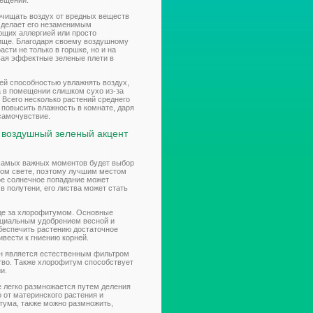
ещении.
очищать воздух от вредных веществ
о делает его незаменимым
щих аллергией или просто
ище. Благодаря своему воздушному
сти не только в горшке, но и на
вая эффектные зеленые плети в
ей способностью увлажнять воздух,
а в помещении слишком сухо из-за
 Всего несколько растений среднего
повысить влажность в комнате, даря
самочувствие.
ь воздушный зеленый акцент
 самых важных моментов будет выбор
ном свете, поэтому лучшим местом
мое солнечное попадание может
в полутени, его листва может стать
оде за хлорофитумом. Основные
ециальным удобрением весной и
обеспечить растению достаточное
ивести к гниению корней.
н является естественным фильтром
тво. Также хлорофитум способствует
и.
е легко размножается путем деления
о от материнского растения и
тума, также можно размножить,