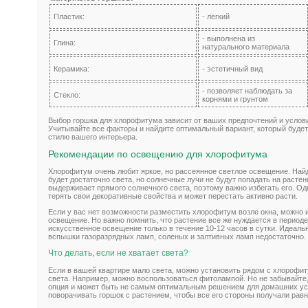
Пластик:
- легкий
- выполнена из
Глина:
натурального материала
Керамика:
- эстетичный вид
- позволяет наблюдать за
Стекло:
корнями и грунтом
Выбор горшка для хлорофитума зависит от ваших предпочтений и услов
Учитывайте все факторы и найдите оптимальный вариант, который будет
стилю вашего интерьера.
Рекомендации по освещению для хлорофитума
Хлорофитум очень любит яркое, но рассеянное светлое освещение. Найди
будет достаточно света, но солнечные лучи не будут попадать на расте
выдерживает прямого солнечного света, поэтому важно избегать его. Од
терять свои декоративные свойства и может перестать активно расти.
Если у вас нет возможности разместить хлорофитум возле окна, можно 
освещение. Но важно помнить, что растение все же нуждается в период
искусственное освещение только в течение 10-12 часов в сутки. Идеал
вспышки газоразрядных ламп, соленых и залтивных ламп недостаточно.
Что делать, если не хватает света?
Если в вашей квартире мало света, можно установить рядом с хлорофи
света. Например, можно воспользоваться фитолампой. Но не забывайте,
опция и может быть не самым оптимальным решением для домашних ус
поворачивать горшок с растением, чтобы все его стороны получали рав