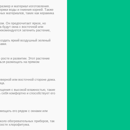
размер и материал изготовления.
ержки воды и гниения корней. Также
ных материалов, таких как керамика
м. Он предпочитает яркое, но
будут окна с восточной или
екомендуется затенить растение,
создать яркий воздушный зеленый
вами.
росте и развитии. Этот растение
льзя размещать на прямом
верной или восточной стороне дома.
нца.
щения с высокой влажностью, такие
ь себя комфортно и способствует его
мещать его рядом с окнами или
коло обогревательных приборов, так
 росте хлорофитума.