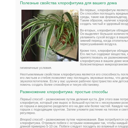
Полезные свойства хлорофитума для вашего дома
Во-первых, хлорофитум являетс
Он способен поглощать вредные
среды, такие как формальдегид, 
Таким образом, наличие хлоро
создать чистый и здоровый возд
Во-вторых, хлорофитум обладае
Он выделяет большое количеств
увлажнить сухой воздух в вашем
зимний период, когда отопитель
пересушиванию воздуха.
Кроме того, хлорофитум облада
Его листья содержат вещества, 
препятствовать их размножению
хлорофитума в вашем доме мож
болезнетворных микроорганизмо
гигиеничные условия.
Неотъемлемым свойством хлорофитума является его способность погл
его листьев и стебля позволяет ему поглощать звуковые волны, что де
звукопоглотителем. Если у вас шумное рабочее пространство или детск
помочь создать более спокойную и тихую обстановку.
Размножение хлорофитума: простые способы
Первый способ
– размножение путем деления куста. Для этого вам потр
хлорофитум, который уже вырос в большой кустисти с несколькими роз
из горшка и аккуратно разделите его на две или более частей. Каждую ч
горшок с подходящим грунтом. Затем уложите растение на теплое и свет
регулярно.
Второй способ
– размножение путем черенкования. Вам потребуются си
хлорофитума. Отрежьте побеги с острыми ножницами так, чтобы каждый 
длиной примерно 5-10 см. Побеги следует посадить во влажный и плодор