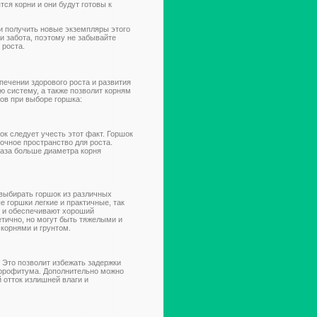
тся корни и они будут готовы к
 получить новые экземпляры этого
и забота, поэтому не забывайте
 роста.
ечении здорового роста и развития
 систему, а также позволит корням
ов при выборе горшка:
к следует учесть этот факт. Горшок
очное пространство для роста.
раза больше диаметра корня
выбирать горшок из различных
е горшки легкие и практичные, так
у и обеспечивают хороший
тично, но могут быть тяжелыми и
корнями и грунтом.
. Это позволит избежать задержки
хлорофитума. Дополнительно можно
 отток излишней влаги и