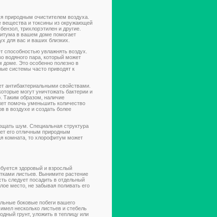
я природным очистителем воздуха.
 вещества и токсины из окружающей
бензол, трихлорэтилен и другие.
фитума в вашем доме помогает
ух для вас и ваших близких.
т способностью увлажнять воздух.
о водяного пара, который может
 доме. Это особенно полезно в
ные системы часто приводят к
ет антибактериальными свойствами.
которые могут уничтожать бактерии и
. Таким образом, наличие
ет помочь уменьшить количество
в в воздухе и создать более
ощать шум. Специальная структура
лает его отличным природным
ая комната, то хлорофитум может
ебуется здоровый и взрослый
етками листьев. Вынимите растение
асть следует посадить в отдельный
лое место, не забывая поливать его
льные боковые побеги вашего
имел несколько листьев и стебель
одный грунт, уложить в теплицу или