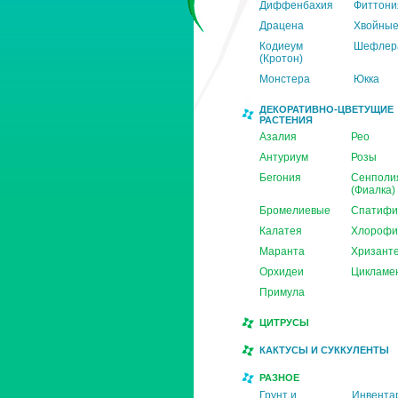
Диффенбахия
Фиттони
Драцена
Хвойны
Кодиеум
Шефлер
(Кротон)
Монстера
Юкка
ДЕКОРАТИВНО-ЦВЕТУЩИЕ
РАСТЕНИЯ
Азалия
Рео
Антуриум
Розы
Бегония
Сенполи
(Фиалка)
Бромелиевые
Спатифи
Калатея
Хлорофи
Маранта
Хризант
Орхидеи
Цикламе
Примула
ЦИТРУСЫ
КАКТУСЫ И СУККУЛЕНТЫ
РАЗНОЕ
Грунт и
Инвента