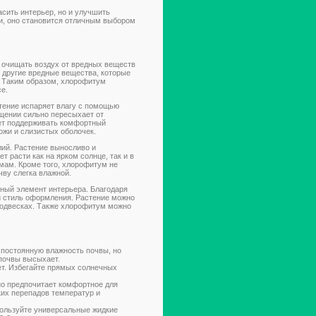
асить интерьер, но и улучшить
ти, оно становится отличным выбором
 очищать воздух от вредных веществ
и другие вредные вещества, которые
. Таким образом, хлорофитум
е.
тение испаряет влагу с помощью
ещении сильно пересыхает от
ает поддерживать комфортный
ожи и слизистых оболочек.
лий. Растение выносливо и
 расти как на ярком солнце, так и в
мам. Кроме того, хлорофитум не
чву слегка влажной.
чный элемент интерьера. Благодаря
ой стиль оформления. Растение можно
 подвесках. Также хлорофитум можно
 постоянную влажность почвы, но
 почвы высыхает.
т. Избегайте прямых солнечных
но предпочитает комфортное для
ких перепадов температур и
пользуйте универсальные жидкие