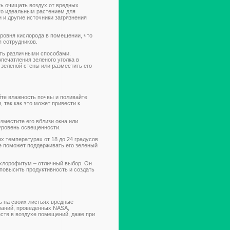
ь очищать воздух от вредных
его идеальным растением для
 и другие источники загрязнения
ровня кислорода в помещении, что
 сотрудников.
ть различными способами.
впечатления зеленого уголка в
зеленой стены или разместить его
те влажность почвы и поливайте
 так как это может привести к
зместите его вблизи окна или
уровень освещенности.
 температурах от 18 до 24 градусов
е поможет поддерживать его зеленый
 хлорофитум – отличный выбор. Он
 повысить продуктивность и создать
 на своих листьях вредные
ваний, проведенных NASA,
ств в воздухе помещений, даже при