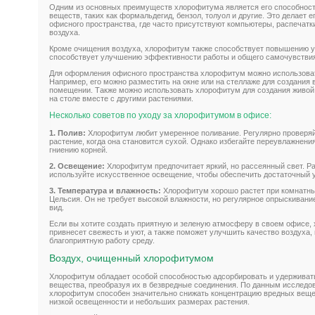
Одним из основных преимуществ хлорофитума является его способност
веществ, таких как формальдегид, бензол, толуол и другие. Это делает 
офисного пространства, где часто присутствуют компьютеры, распечатки
воздуха.
Кроме очищения воздуха, хлорофитум также способствует повышению у
способствует улучшению эффективности работы и общего самочувствия
Для оформления офисного пространства хлорофитум можно использова
Например, его можно разместить на окне или на стеллаже для создания 
помещении. Также можно использовать хлорофитум для создания живой 
на столе вместе с другими растениями.
Несколько советов по уходу за хлорофитумом в офисе:
1. Полив:
Хлорофитум любит умеренное поливание. Регулярно проверяй
растение, когда она становится сухой. Однако избегайте переувлажнения,
гниению корней.
2. Освещение:
Хлорофитум предпочитает яркий, но рассеянный свет. Ра
используйте искусственное освещение, чтобы обеспечить достаточный 
3. Температура и влажность:
Хлорофитум хорошо растет при комнатных
Цельсия. Он не требует высокой влажности, но регулярное опрыскивани
вид.
Если вы хотите создать приятную и зеленую атмосферу в своем офисе,
привнесет свежесть и уют, а также поможет улучшить качество воздуха,
благоприятную работу среду.
Воздух, очищенный хлорофитумом
Хлорофитум обладает особой способностью адсорбировать и удерживать
вещества, преобразуя их в безвредные соединения. По данным исследо
хлорофитум способен значительно снижать концентрацию вредных веще
низкой освещенности и небольших размерах растения.