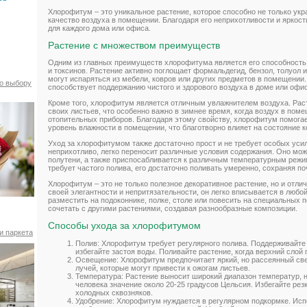
Хлорофитум – это уникальное растение, которое способно не только укр
качество воздуха в помещении. Благодаря его неприхотливости и яркос
для каждого дома или офиса.
Растение с множеством преимуществ
Одним из главных преимуществ хлорофитума является его способность
и токсинов. Растение активно поглощает формальдегид, бензол, толуол 
могут испаряться из мебели, ковров или других предметов в помещении
по выбору
способствует поддержанию чистого и здорового воздуха в доме или офис
Кроме того, хлорофитум является отличным увлажнителем воздуха. Рас
своих листьев, что особенно важно в зимнее время, когда воздух в пом
отопительных приборов. Благодаря этому свойству, хлорофитум помог
уровень влажности в помещении, что благотворно влияет на состояние к
Уход за хлорофитумом также достаточно прост и не требует особых уси
неприхотливо, легко переносит различные условия содержания. Оно может
полутени, а также приспосабливается к различным температурным режи
требует частого полива, его достаточно поливать умеренно, сохраняя по
Хлорофитум – это не только полезное декоративное растение, но и отли
своей элегантности и непритязательности, он легко вписывается в люб
разместить на подоконнике, полке, столе или повесить на специальных
сочетать с другими растениями, создавая разнообразные композиции.
Способы ухода за хлорофитумом
и паркета
Полив: Хлорофитум требует регулярного полива. Поддерживайте
избегайте застоя воды. Поливайте растение, когда верхний слой
Освещение: Хлорофитум предпочитает яркий, но рассеянный све
лучей, которые могут привести к ожогам листьев.
Температура: Растение выносит широкий диапазон температур, 
человека значение около 20-25 градусов Цельсия. Избегайте рез
холодных сквозняков.
Удобрение: Хлорофитум нуждается в регулярном подкормке. Ис