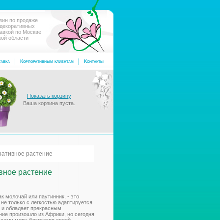
зин по продаже
 декоративных
тавкой по Москве
кой области
авка
Корпоративным клиентам
Контакты
Показать корзину
Ваша корзина пуста.
ративное растение
вное растение
к молочай или паутинник, - это
 не только с легкостью адаптируется
о и обладает прекрасным
ние произошло из Африки, но сегодня