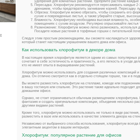
удобрения для комнатных растений. Удобряйте растение каждые 2
Пересадка: Хлорофитум рекомендуется пересаживать каждые 2-3
дренажем, чтобы предотвратить загнивание корней. Пересадку л
Обрезка: Хлорофитум можно обрезать, чтобы сохранить его форм
сухие и поврежденные листья, а также убирайте старые, высохш
Влажность: Хлорофитуму необходима высокая влажность, особен
помещениях с сухим воздухом. Регулярно опрыскивайте листья 
Размножение: Хлорофитум можно легко размножать, используя до
Посадите новые растения в торфяные горшки с питательной поч
ое
Следуя этим простым рекомендациям, вы сможете наслаждаться здоро
который станет настоящим украшением вашего дома или офиса.
Как использовать хлорофитум в декоре дома
В настоящее время хлорофитум является одним из самых популярных р
сочетает в себе эстетичность и практичность, а его легкость в уходе де
кто не имеет опыта в выращивании растений.
Хлорофитум можно использовать для создания различных композиций и 
дома. Он отлично смотрится как в отдельно стоящем горшке, так и в по
Вы можете разместить хлорофитум на стеллаже, комоде или подоконнике
в вашу гостиную или спальню. Это растение также идеально подходит д
домашнем офисе.
Однако, не стоит ограничиваться обычным размещением хлорофитума. 
фантазию и создать оригинальные композиции, объединив несколько рас
другими видами растений.
Кроме того, хлорофитум можно использовать не только в виде растения, 
разместить в вазе или использовать в качестве элемента декора на сте
Независимо от выбранного способа использования, хлорофитум всегда 
элегантным акцентом в вашем интерьере.
Хлорофитум: популярное растение для офисов