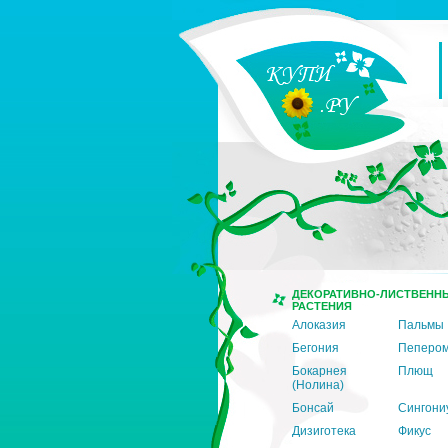
ДЕКОРАТИВНО-ЛИСТВЕНН
РАСТЕНИЯ
Алоказия
Пальмы
Бегония
Пеперо
Бокарнея
Плющ
(Нолина)
Бонсай
Сингони
Дизиготека
Фикус