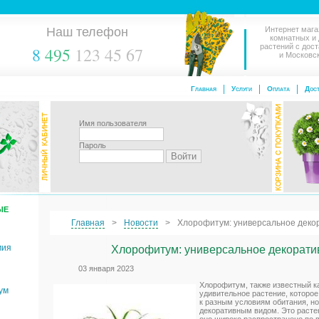
Наш телефон
Интернет мага
комнатных и
растений с дос
8
495
123 45 67
и Московс
Главная
Услуги
Оплата
Дост
Имя пользователя
Пароль
ЫЕ
Главная
Новости
Хлорофитум: универсальное деко
мия
Хлорофитум: универсальное декорати
03 января 2023
Хлорофитум, также известный ка
ум
удивительное растение, которое
к разным условиям обитания, н
декоративным видом. Это расте