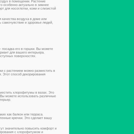
оздух в помещении. Растение
то особенно актуально в зимнее
т для носоглотки, кожи и слизистой
 качества воздуха в доме или
 самочувствие и здоровье людей,
 посадка его в горшки. Вы можете
риант для вашего интерьера.
оступных поверхностях.
ки с растением можно разместить в
. Этот способ декорирования
местить хлорофитумы в вазах. Это
т. Вы можете использовать различные
терьер.
ких как балкон или терраса.
стенные крючки. Это сделает вашу
гут значительно повысить комфорт и
рирования с хлорофитумом и