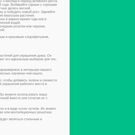
-3 месяца в период активного роста.
 года. Выбирайте горшки с хорошим
учше делать весной.
у и побудить новый рост. Удаляйте
ие верхушки растения.
но в жаркое время года или в
теплой водой.
черние розетки или черенки.
вой.
вым и красивым хлорофитумом,
астений для украшения дома. Он
лает его идеальным выбором для тех,
аранжировок в интерьере вашего
двесных корзинах или кашпо.
, чтобы добавить зелени и свежести
ля украшения рабочего места в
Вы можете использовать вашу
тений вместе или сочетая их с
но и в виде сухих пучков. Их можно
нах или вентиляционных решетках.
будет являться стильным и