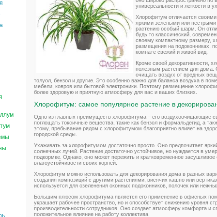
оно широко распространено по 
я
универсальности и легкости в у
е
Хлорофитум отличается своими
яркими зелеными или пестрыми 
а
растению особый шарм. Он отли
будь то классический, современ
своему компактному размеру, х
размещения на подоконниках, по
комнате свежий и живой вид.
Кроме своей декоративности, х
полезным растением для дома. 
очищать воздух от вредных веще
толуол, бензол и другие. Это особенно важно для баланса воздуха в по
мебели, ковров или бытовой электроники. Поэтому размещение хлороф
более здоровую и приятную атмосферу для вас и ваших близких.
я
Хлорофитум: самое популярное растение в декорирова
ллум
Одно из главных преимуществ хлорофитума – его воздухоочищающие св
поглощать токсичные вещества, такие как бензол и формальдегид, а так
тум
этому, пребывание рядом с хлорофитумом благоприятно влияет на здоро
городской среды.
емы
Ухаживать за хлорофитумом достаточно просто. Оно предпочитает яркий
ны
солнечных лучей. Растение достаточно устойчивое, но нуждается в уме
подкормке. Однако, оно может пережить и кратковременное засушливое 
влагоустойчивости своих корней.
Хлорофитум можно использовать для декорирования дома в разных вари
создания композиций с другими растениями, висячих кашпо или вертика
используется для озеленения оконных подоконников, полочек или нежных
Большим плюсом хлорофитума является его применение в офисных пом
украшает рабочее пространство, но и способствует снижению уровня с
производительности сотрудников. Оно создает атмосферу комфорта и сп
положительное влияние на работу коллектива.
рь