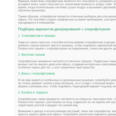
Важным свойством хлорофитума является его способность увлажнять в
испаряет влагу через свои листья, увеличивая влажность вокруг себя. Э
время, когда отопительные системы сушат воздух и вызывают дискомфор
оболочки организма.
Таким образом, хлорофитум является отличным выбором для улучшения
офисе. Он способен создать комфортные условия пребывания, улучшить
находящихся в помещении.
Подборка вариантов декорирования с хлорофитумом
1. Хлорофитум в горшках
Один из самых простых способов использования хлорофитума в декоре -
выбрать горшки разного цвета и размера, чтобы подобрать идеальный ва
Разместите горшки с хлорофитумом на подоконнике, полке или других д
2. Висячие горшки
Хлорофитумы прекрасно смотрятся в висячих горшках. Подвесные горш
разных частях вашего дома или офиса, создавая интересные композиции
особенно хорош для тех, у кого ограничено пространство.
3. Вазы с хлорофитумом
Если вам нравятся необычные и оригинальные решения, попробуйте раз
не только добавит зелени в ваш интерьер, но и создаст стильный акцен
формы и размеры ваз, чтобы подобрать подходящий вариант под ваш ин
4. Балкон и терраса
Хлорофитумы также прекрасно смотрятся на открытых пространствах, та
Разместите горшки с растением на полу, подвесите их на перила или на
территорию уютной и придает ей свежий вид.
Внимание к декору и использование растений, таких как хлорофитум, мо
красоту вашего дома или офиса. Попробуйте различные варианты деко