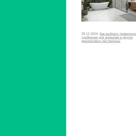
29.12.2024:
Как выбрать правильн
удобрение для алоказии и других
декоративно-лиственных