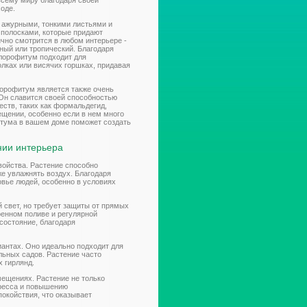
всему миру благодаря своей
ходе.
 ажурными, тонкими листьями и
полосками, которые придают
чно смотрится в любом интерьере -
ный или тропический. Благодаря
лорофитум подходит для
лках или висячих горшках, придавая
лорофитум является также очень
Он славится своей способностью
ств, таких как формальдегид,
мещении, особенно если в нем много
итума в вашем доме поможет создать
нии интерьера
ойства. Растение способно
же увлажнять воздух. Благодаря
вье людей, особенно в условиях
 свет, но требует защиты от прямых
ренном поливе и регулярной
состояние, благодаря
антах. Оно идеально подходит для
льных садов. Растение часто
 гирлянд.
ещениях. Растение не только
тресса и повышению
окойствия, что оказывает