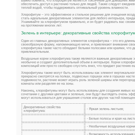
Важно помнить, что хлорофитум является токсичным для домашних жив
обеспечить доступ к растению только для людей. Также следует ежеднев
теплой водой, чтобы поддерживать оптимальный уровень влажности.
Хлорофитум – это эффективное и стильное решение для очищения возду
стать идеальным декоративным элементом для любого интерьера, придав
Ухаживайте за хлорофитумом правильно, и он будет радовать вас свои
на протяжении многих лет.
Зелень в интерьере: декоративные свойства хлорофиту
Один из главных декоративных элементов хлорофитума – это его длинн
своеобразную форму, напоминающую мечи, и привлекают внимание сво
хлорофитума также часто обладают белыми полосами или краями, что д
привлекательным.
Воздушные корни хлорофитума также являются важным декоративным э
необычно и создают дополнительный объем в интерьере. Корни хлороф
композиций или просто свободно спустить вниз, что придает растению е
Хлорофитумы также могут быть использованы как элемент вертикальног
прекрасно смотрятся на полках, подвесных горшках или в горшках насте
подвижности, растение может играть роль зеленой ширмы или перегород
комнаты или разделяя ее на зоны.
Наконец, хлорофитумы могут быть использованы для создания живых ком
сочетании с другими цветами и зеленью, они будут выглядеть очень эфф
могут использоваться для украшения столов или других частей помещен
Декоративные свойства
- Яркая зелень листьев;
хлорофитума:
- Белые полосы и края на лист
- Необычные воздушные корни
- Возможность использования 