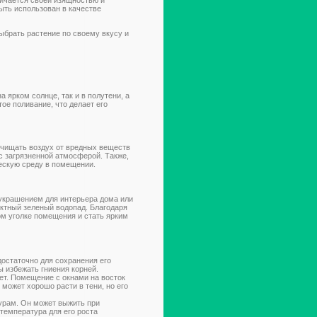
ыть использован в качестве
ыбрать растение по своему вкусу и
 ярком солнце, так и в полутени, а
тое поливание, что делает его
 очищать воздух от вредных веществ
 с загрязненной атмосферой. Также,
ескую среду в помещении.
украшением для интерьера дома или
ктный зеленый водопад. Благодаря
м уголке помещения и стать ярким
остаточно для сохранения его
ы избежать гниения корней.
ет. Помещение с окнами на восток
 может хорошо расти в тени, но его
рам. Он может выжить при
температура для его роста