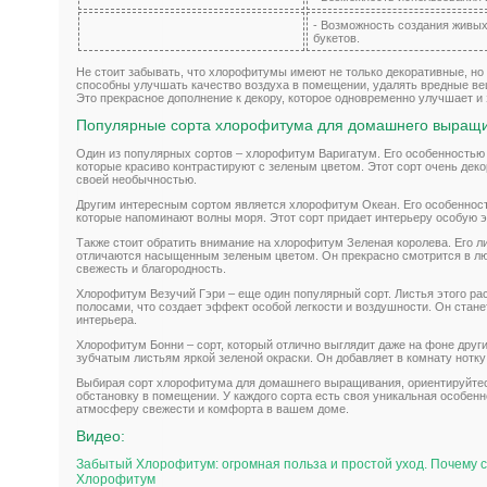
- Возможность создания живых
букетов.
Не стоит забывать, что хлорофитумы имеют не только декоративные, н
способны улучшать качество воздуха в помещении, удалять вредные ве
Это прекрасное дополнение к декору, которое одновременно улучшает и
Популярные сорта хлорофитума для домашнего выращ
Один из популярных сортов – хлорофитум Варигатум. Его особенностью
которые красиво контрастируют с зеленым цветом. Этот сорт очень дек
своей необычностью.
Другим интересным сортом является хлорофитум Океан. Его особенност
которые напоминают волны моря. Этот сорт придает интерьеру особую 
Также стоит обратить внимание на хлорофитум Зеленая королева. Его 
отличаются насыщенным зеленым цветом. Он прекрасно смотрится в л
свежесть и благородность.
Хлорофитум Везучий Гэри – еще один популярный сорт. Листья этого ра
полосами, что создает эффект особой легкости и воздушности. Он ста
интерьера.
Хлорофитум Бонни – сорт, который отлично выглядит даже на фоне друг
зубчатым листьям яркой зеленой окраски. Он добавляет в комнату нотку 
Выбирая сорт хлорофитума для домашнего выращивания, ориентируйтес
обстановку в помещении. У каждого сорта есть своя уникальная особенн
атмосферу свежести и комфорта в вашем доме.
Видео:
Забытый Хлорофитум: огромная польза и простой уход. Почему со
Хлорофитум