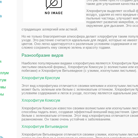
Это растение просто создано дл
я
также для улучшения качества 
е
Хлорофитум выделяет особый ф
воздух, удаляя из него вредные
а
пыльные частицы, улучшает ми
подавляет развитие микробов, с
окружение для дыхания. Это осо
страдающих аллергией или астмой.
Но не только благоприятная атмосфера делает хлорофитум таким попул
уходе. Это растение считается идеальным для людей, которые не имею
цветов. Оно легко адаптируется к различным условиям содержания и не 
сложно сохранить ему свежую зелень и красоту годами.
Разнообразие видов
я
Наиболее популярными видами хлорофитума являются Хлорофитум Крис
листьями овальной формы), Хлорофитум Комосум (с волнистыми или и
побегами) и Хлорофитум Витьевидное (с узкими, изогнутыми листьями).
ллум
Хлорофитум Криспум
тум
Этот вид хлорофитума отличается своими мягкими и изогнутыми листь
емы
может быть зеленым или белым с зеленоватым оттенком. Хлорофитум К
условиям содержания и легок в уходе, поэтому является идеальным ра
ны
Хлорофитум Комосум
Хлорофитум Комосум известен своими волнистыми или изогнутыми лист
способны падать вниз, создавая эффектный внешний вид растения. Цве
белым с зеленоватым оттенком. Этот вид хлорофитума отличается свои
размножении. Он также очень устойчив к заболеваниям.
Хлорофитум Витьевидное
Хлорофитум Витьевидное отличается своими узкими, изогнутыми листья
рь
зеленым или белым с зеленоватым оттенком. Этот вид хлорофитума отл