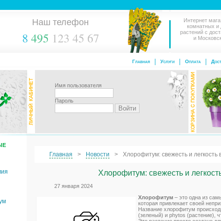
Наш телефон
Интернет мага
комнатных и
растений с дос
8
495
123 45 67
и Московс
Главная
Услуги
Оплата
Дост
Имя пользователя
Пароль
ЫЕ
Главная
Новости
Хлорофитум: свежесть и легкость 
мия
Хлорофитум: свежесть и легкость
27 января 2024
Хлорофитум
– это одна из сам
ум
которая привлекает своей непр
Название хлорофитум происходи
(зеленый) и phytos (растение), 