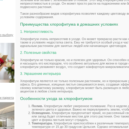
неприхотливостью в уходе. Он может просто расти на подоконнике или б
подвесного растения.
Такое разнообразие видов хлорофитума позволяет каждому цветоводу в
условиям содержания.
Преимущества хлорофитума в домашних условиях
1. Неприхотливость
по выбору
Хлорофитум очень неприхотлив в уходе. Он может прекрасно расти как на
также в условиях недостатка света. Ему не требуется особый уход и час
идеальным растением для занятых людей или начинающих цветоводов.
2. Полезные свойства
Хлорофитум не только красив, но и полезен для здоровья. Он способен
и насыщать его кислородом, что особенно актуально для жизни в городе
хлорофитум увлажняет воздух, что создает комфортную микроклиматич
3. Украшение интерьера
Хлорофитум является не только полезным растением, но и прекрасным 
офиса. Его длинные, изящные листья свешиваются вниз, создавая эффе
своему компактному размеру, хлорофитум может быть размещен в любо
акцентом в любом стиле интерьера.
и паркета
Особенности ухода за хлорофитумом
Полив.
Хлорофитум любит умеренное поливание. Раз в неделю д
зеленого цвета и здоровья. Важно не переувлажнять землю, чтоб
Освещение.
Хлорофитум предпочитает яркий, но рассеянный св
или запад будет отличным местом для этого растения. Оно также
цвет и форма листьев могут страдать.
Температура.
Хлорофитум приспособлен к различным температу
температуре от 15 до 30 градусов Цельсия. Однако оптимальная 