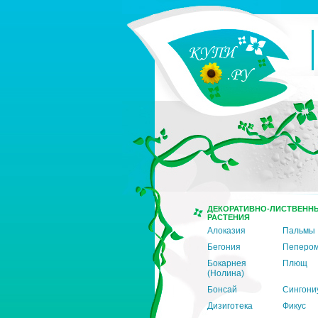
ДЕКОРАТИВНО-ЛИСТВЕНН
РАСТЕНИЯ
Алоказия
Пальмы
Бегония
Пеперо
Бокарнея
Плющ
(Нолина)
Бонсай
Сингони
Дизиготека
Фикус