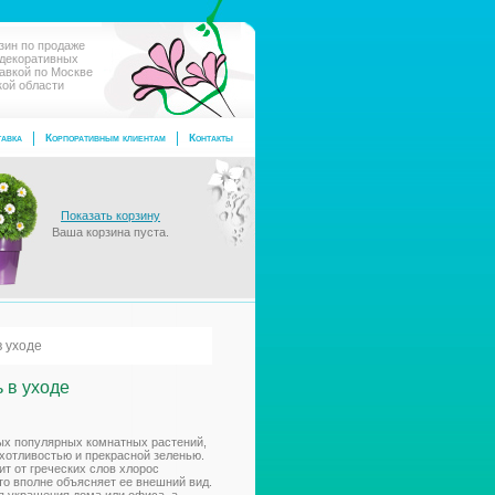
зин по продаже
 декоративных
тавкой по Москве
кой области
авка
Корпоративным клиентам
Контакты
Показать корзину
Ваша корзина пуста.
в уходе
 в уходе
ых популярных комнатных растений,
ихотливостью и прекрасной зеленью.
т от греческих слов хлорос
что вполне объясняет ее внешний вид.