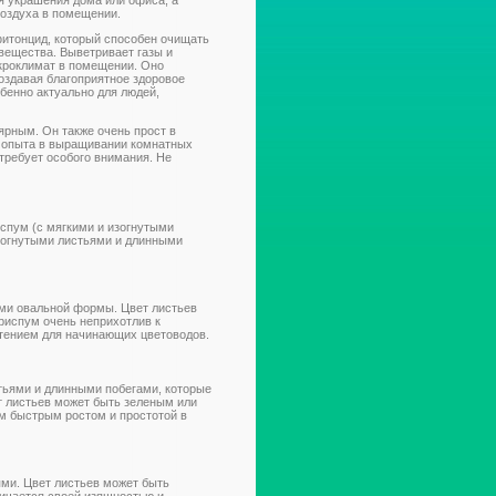
я украшения дома или офиса, а
воздуха в помещении.
итонцид, который способен очищать
 вещества. Выветривает газы и
кроклимат в помещении. Оно
оздавая благоприятное здоровое
бенно актуально для людей,
ярным. Он также очень прост в
т опыта в выращивании комнатных
требует особого внимания. Не
пум (с мягкими и изогнутыми
зогнутыми листьями и длинными
ями овальной формы. Цвет листьев
риспум очень неприхотлив к
стением для начинающих цветоводов.
ьями и длинными побегами, которые
т листьев может быть зеленым или
м быстрым ростом и простотой в
ми. Цвет листьев может быть
ичается своей изящностью и