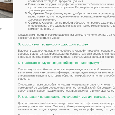
составляет от 20 до 25 градусов Цельсия.
Влажность воздуха.
Хлорофитум немного требователен к влажно
сухом, так и в влажном окружении. Регулярное опрыскивание м
здоровья растения.
Удобрение.
Хлорофитуму нужно удобрять раз в месяц в период а
важно помнить, что переувлажнение и перевыполнение удобрени
здоровьем растения.
Обрезка.
Хлорофитум не требует обрезки, но простое удаление 
способствовать его здоровью и красоте. Также можно обрезать 
ое
компактной формы.
Следуя этим простым рекомендациям, вы сможете легко ухаживать за 
свежестью и легкостью в уходе.
Хлорофитум: воздухоочищающий эффект
Высокая воздухоочищающая способность хлорофитума обусловлена его
вредные вещества, как формальдегид, бензол, толуол и другие химическ
в помещении становится более чистым, а жители дома ощущают прилив с
Как работает воздухоочищающий эффект хлорофитума?
Хлорофитум способен поглощать вредные вещества и преобразовывать и
выполняет роль натурального фильтра, очищающего воздух от токсинов.
специальные вещества, которые образуют микрофлору в почве, спосо
веществ.
Хлорофитум также способен поглощать ультрафиолетовое излучение, чт
помещений со слабым освещением или постоянной жарой. Он создает 
среду, снижая концентрацию пыли, повышая влажность и улучшая качес
Рекомендации по расположению хлорофитума для максимальног
Для достижения наибольшего воздухоочищающего эффекта рекомендует
разных углах помещения. Они могут быть размещены как на полу или ст
желании можно создать целую зеленую стену из хлорофитумов, что сдел