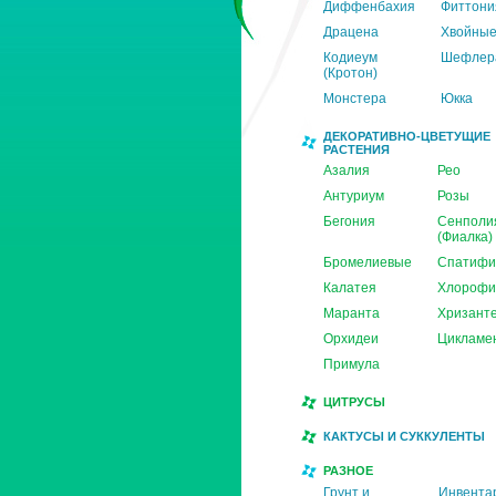
Диффенбахия
Фиттони
Драцена
Хвойны
Кодиеум
Шефлер
(Кротон)
Монстера
Юкка
ДЕКОРАТИВНО-ЦВЕТУЩИЕ
РАСТЕНИЯ
Азалия
Рео
Антуриум
Розы
Бегония
Сенполи
(Фиалка)
Бромелиевые
Спатифи
Калатея
Хлорофи
Маранта
Хризант
Орхидеи
Цикламе
Примула
ЦИТРУСЫ
КАКТУСЫ И СУККУЛЕНТЫ
РАЗНОЕ
Грунт и
Инвента