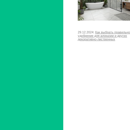
29.12.2024:
Как выбрать правильн
удобрение для алоказии и других
декоративно-лиственных