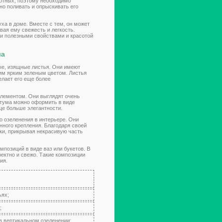
отных, поэтому необходимо
но поливать и опрыскивать его
ха в доме. Вместе с тем, он может
ая ему свежесть и легкость.
ми полезными свойствами и красотой
ма
ые, изящные листья. Они имеют
им ярким зеленым цветом. Листья
елает его еще более
лементом. Они выглядят очень
итума можно оформить в виде
ще больше элегантности.
о озеленения в интерьере. Они
нного крепления. Благодаря своей
ки, прикрывая некрасивую часть
позиций в виде ваз или букетов. В
ектно и свежо. Такие композиции
ия.
ьях;
;
в вертикальном озеленении;