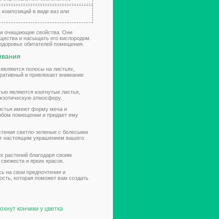
 композиций в виде ваз или
о и очищающие свойства. Они
щества и насыщать его кислородом.
 здоровье обитателей помещения.
ивания
 являются полосы на листьях,
оративный и привлекает внимание
ью являются изогнутые листья,
экзотическую атмосферу.
листья имеют форму меча и
юбом помещении и придает ему
стения светло-зеленые с белесыми
нет настоящим украшением вашего
их растений благодаря своим
свежести и ярких красок.
ь на свои предпочтения и
ость, которая поможет вам создать
хнут кончики у цветка