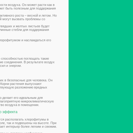
сти воздуха. Он может расти как в
ожет быть полезным для поддержания
ктивного роста – весной и летом. Но
й могут вызвать проблемы со
увядших и желтых листьев будет
длинные стебли для поддержания
хлорофитумом и наслаждаться его
 способностью поглощать такие
ие соединения. В результате воздух
ил и энергии.
х в безопасные для человека. Он
 Корни растения выпускают
бствующую разложению вредных
о делает его идеальным для
благоприятную микроклиматическую
тво воздуха в помещении.
о эффекта
ся располагать хлорофитумы в
оле, так и подвешены на высоте. При
ает интерьер более легким и свежим.