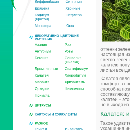
Диффенбахия
Фиттония
Драцена
Хвойные
Кодиеум
Шефлера
(Кротон)
Монстера
Юкка
ДЕКОРАТИВНО-ЦВЕТУЩИЕ
РАСТЕНИЯ
Азалия
Рео
оттенки зелен
Антуриум
Розы
настоящая из
Бегония
Сенполия
светло-зелен
(Фиалка)
калатею попу
Бромелиевые
Спатифиллум
листья всегд
Калатея
Хлорофитум
Калатея явля
Маранта
Хризантемы
комфорт в св
способна поз
Орхидеи
Цикламены
составляющую
Примула
калатеи – эт
не выходя из
ЦИТРУСЫ
Калатея: 
КАКТУСЫ И СУККУЛЕНТЫ
Такое удивит
РАЗНОЕ
украшения ин
Грунт и
Инвентарь