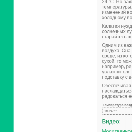
24 °C. Но ва
температуры,
изменений во
холодному во
Калатея нужд
солнечных лу
старайтесь по
Одним из важ
воздуха. Она
среде, из ко
сухой, то мо
например, ре
увлажнителя 
подставку с в
Обеспечивая 
наслаждаться
радоваться е
Температура возд
18-24 °C
Видео:
Молитвенное