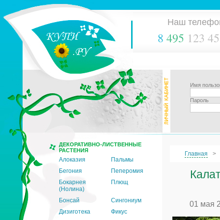
Наш телефо
8
495
123 45
Имя пользо
Пароль
ДЕКОРАТИВНО-ЛИСТВЕННЫЕ
РАСТЕНИЯ
Главная
Алоказия
Пальмы
Бегония
Пеперомия
Калат
Бокарнея
Плющ
(Нолина)
Бонсай
Сингониум
01 мая 
Дизиготека
Фикус