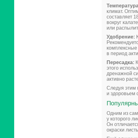
Температура
климат. Опти
составляет 1
вокруг калат
или распылит
Удобрение:
К
Рекомендуетс
комплексные 
в период акти
Пересадка:
К
этого исполь
дренажной си
активно расте
Следуя этим 
и здоровьем 
Популярны
Одним из сам
у которого л
Он отличаетс
окраски листь