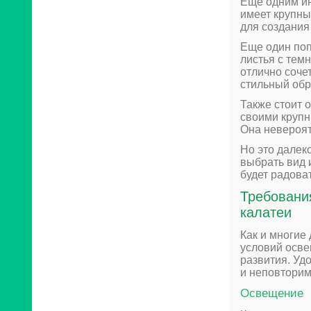
Ещё одним и
имеет крупны
для создания
Еще один по
листья с тем
отлично соче
стильный обр
Также стоит 
своими крупн
Она невероят
Но это далек
выбрать вид 
будет радова
Требовани
калатеи
Как и многие
условий осве
развития. Уд
и неповторим
Освещение