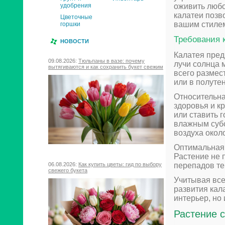
оживить любо
удобрения
калатеи позв
Цветочные
вашим стилем
горшки
Требования 
НОВОСТИ
Калатея пред
09.08.2026:
Тюльпаны в вазе: почему
лучи солнца 
вытягиваются и как сохранить букет свежим
всего размес
или в полуте
Относительна
здоровья и к
или ставить 
влажным субс
воздуха окол
Оптимальная 
Растение не 
перепадов те
06.08.2026:
Как купить цветы: гид по выбору
свежего букета
Учитывая все
развития кал
интерьер, но
Растение 