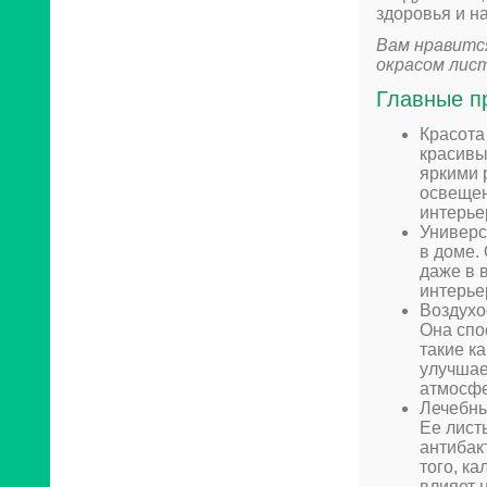
здоровья и н
Вам нравитс
окрасом лист
Главные п
Красота
красивы
яркими 
освещен
интерье
Универс
в доме.
даже в 
интерье
Воздухо
Она спо
такие к
улучшае
атмосфе
Лечебны
Ее лист
антибак
того, к
влияет 