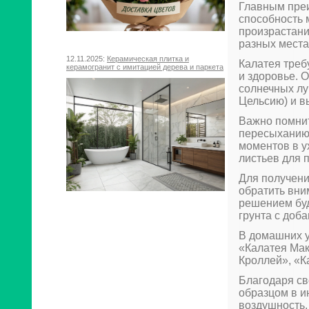
Главным преи
способность 
произрастани
разных места
12.11.2025:
Керамическая плитка и
Калатея треб
керамогранит с имитацией дерева и паркета
и здоровье. 
солнечных лу
Цельсию) и в
Важно помнит
пересыханию 
моментов в у
листьев для 
Для получени
обратить вни
решением буд
грунта с доб
В домашних у
«Калатея Мак
Кроллей», «К
Благодаря св
образцом в и
воздушность,