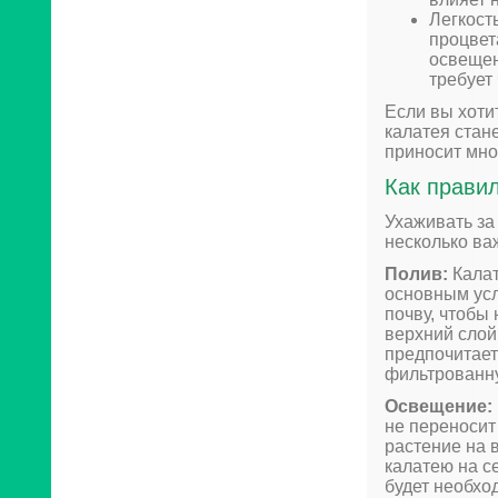
Легкость
процвет
освещен
требует
Если вы хотит
калатея стан
приносит мно
Как правил
Ухаживать за
несколько ва
Полив:
Калат
основным усл
почву, чтобы 
верхний слой 
предпочитает
фильтрованну
Освещение:
не переносит
растение на 
калатею на с
будет необхо