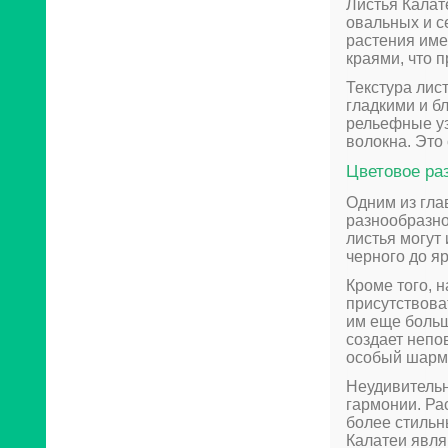
Листья Калат
овальных и с
растения име
краями, что 
Текстура лис
гладкими и б
рельефные уз
волокна. Это
Цветовое ра
Одним из гла
разнообразно
листья могут
черного до я
Кроме того, 
присутствова
им еще больш
создает непо
особый шарм
Неудивительн
гармонии. Ра
более стильн
Калатеи явля