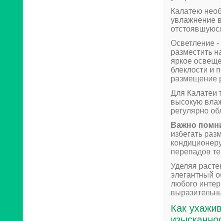
Калатею необ
увлажнение в
отстоявшуюся
Осветление -
разместить н
яркое освеще
блеклости и 
размещение р
Для Калатеи 
высокую влаж
регулярно об
Важно помн
избегать раз
кондиционеру
перепадов те
Уделяя расте
элегантный о
любого интер
выразительн
Как ухажив
изысканно