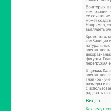
Во-вторых, в
композиции. 
ее сочетание
может создат
Например, со
выглядеть оч
Кроме того, 
комбинации с
натуральных 
элегантность
декоративных
фигурки. Гла
перегружая е
В целом, Кал
элегантное с
Главное - уч
размеры и фо
с использова
радовать гла
Видео:
Как ведут с