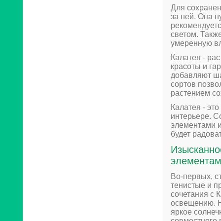
Для сохранен
за ней. Она 
рекомендуетс
светом. Такж
умеренную в
Калатея - ра
красоты и га
добавляют ша
сортов позво
растением со
Калатея - эт
интерьере. С
элементами и
будет радова
Изысканно
элементам
Во-первых, с
тенистые и п
сочетания с 
освещению. Н
яркое солнеч
совместного 