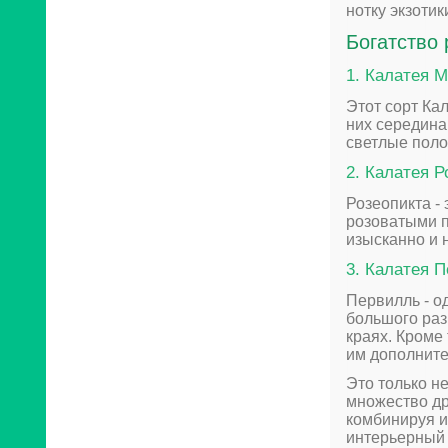
нотку экзотик
Богатство
1. Калатея 
Этот сорт Ка
них середина
светлые поло
2. Калатея Р
Розеопикта -
розоватыми п
изысканно и 
3. Калатея 
Первилль - о
большого ра
краях. Кроме
им дополните
Это только н
множество др
комбинируя и
интерьерный 