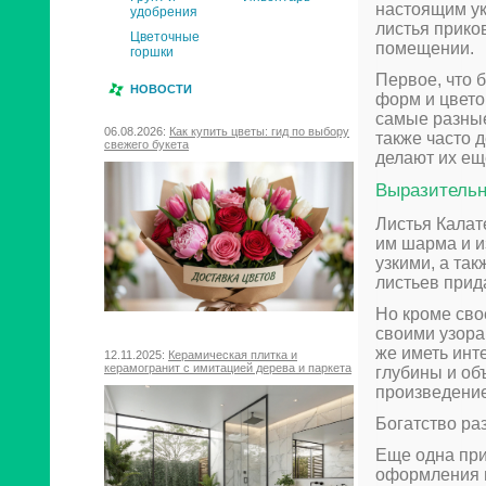
настоящим ук
удобрения
листья прико
Цветочные
помещении.
горшки
Первое, что б
НОВОСТИ
форм и цвето
самые разные
06.08.2026:
Как купить цветы: гид по выбору
также часто 
свежего букета
делают их ещ
Выразительн
Листья Калат
им шарма и и
узкими, а та
листьев прид
Но кроме сво
своими узора
же иметь инт
12.11.2025:
Керамическая плитка и
керамогранит с имитацией дерева и паркета
глубины и об
произведение
Богатство ра
Еще одна при
оформления и