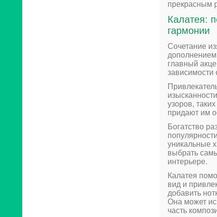
прекрасным 
Калатея: п
гармонии
Сочетание из
дополнением 
главный акце
зависимости 
Привлекатель
изысканности
узоров, таких
придают им о
Богатство ра
популярности
уникальные х
выбрать самы
интерьере.
Калатея помо
вид и привле
добавить нот
Она может ис
часть композ