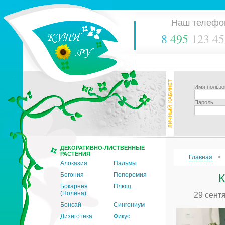
Наш телефо
8
495
123 45
Имя пользо
Пароль
ДЕКОРАТИВНО-ЛИСТВЕННЫЕ
РАСТЕНИЯ
Главная
Алоказия
Пальмы
Бегония
Пеперомия
К
Бокарнея
Плющ
(Нолина)
29 сент
Бонсай
Сингониум
Дизиготека
Фикус