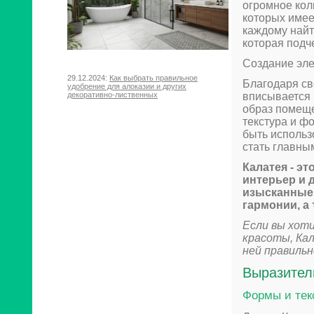
огромное кол
которых имее
каждому найт
которая подч
Создание эле
29.12.2024:
Как выбрать правильное
Благодаря св
удобрение для алоказии и других
вписывается 
декоративно-лиственных
образ помеще
текстура и ф
быть использ
стать главны
Калатея - э
интерьер и 
изысканные 
гармонии, а
Если вы хот
красоты, Ка
ней правильн
Выразител
Формы и тек