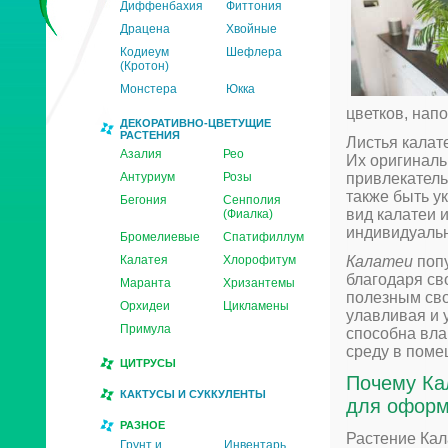
Диффенбахия
Фиттония
Драцена
Хвойные
Кодиеум
Шефлера
(Кротон)
Монстера
Юкка
цветков, нап
ДЕКОРАТИВНО-ЦВЕТУЩИЕ
РАСТЕНИЯ
Листья калат
Азалия
Рео
Их оригиналь
Антуриум
Розы
привлекатель
также быть у
Бегония
Сенполия
вид калатеи 
(Фиалка)
индивидуаль
Бромелиевые
Спатифиллум
Калатея
Хлорофитум
Калатеи
попу
благодаря св
Маранта
Хризантемы
полезным сво
Орхидеи
Цикламены
улавливая и 
Примула
способна вла
среду в поме
ЦИТРУСЫ
Почему Ка
КАКТУСЫ И СУККУЛЕНТЫ
для оформ
РАЗНОЕ
Растение Кал
Грунт и
Инвентарь