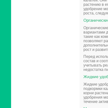
калатеи. Они
растению в е
удобрение мо
роста, следуя
Органически
Органические
вариантами д
такие как ко
позволяют ра
дополнительн
рост и развит
Перед исполь
состав и соо
учитывать ре
недостатка п
Жидкие удо
Жидкие удоб
подкормки ка
корни растен
удобрения мо
течение акти