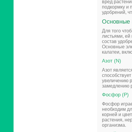
вред растени
подкормку и 
удобрений, ч
Основные 
Для того что
листьями, ей
состав удобр
Основные эле
калатеи, вклю
Азот (N)
Азот являетс
способствует
увеличению р
замедлению р
Фосфор (P)
Фосфор играе
необходим дл
корней и цве
растения, не
организма.