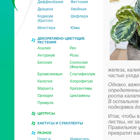
Диффенбахия
Фиттония
Драцена
Хвойные
Кодиеум
Шефлера
(Кротон)
Монстера
Юкка
ДЕКОРАТИВНО-ЦВЕТУЩИЕ
РАСТЕНИЯ
Азалия
Рео
Антуриум
Розы
Бегония
Сенполия
(Фиалка)
железа, кали
Бромелиевые
Спатифиллум
частью ухода
Калатея
Хлорофитум
Однако, важн
Маранта
Хризантемы
определенны
роста калат
Орхидеи
Цикламены
В остальное 
Примула
подкормка д
ЦИТРУСЫ
Итак, чтобы 
листвы, не з
КАКТУСЫ И СУККУЛЕНТЫ
Правильное у
превратит ва
РАЗНОЕ
Грунт и
Инвентарь