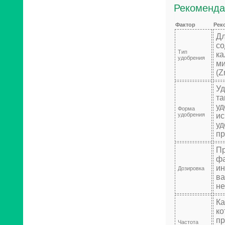
Рекоменда
Фактор
Рек
Дл
со
Тип
ка
удобрения
ми
(Z
Уд
та
уд
Форма
удобрения
ис
уд
пр
Пр
фа
ин
Дозировка
ва
не
Ка
ко
пр
Частота