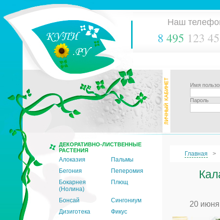
Наш телефо
8
495
123 45
Имя пользо
Пароль
ДЕКОРАТИВНО-ЛИСТВЕННЫЕ
РАСТЕНИЯ
Главная
Алоказия
Пальмы
Бегония
Пеперомия
Кал
Бокарнея
Плющ
(Нолина)
Бонсай
Сингониум
20 июня
Дизиготека
Фикус