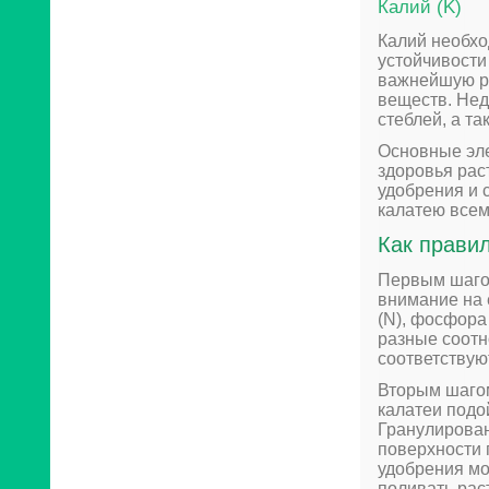
Калий (K)
Калий необхо
устойчивости
важнейшую ро
веществ. Нед
стеблей, а т
Основные эл
здоровья рас
удобрения и 
калатею всем
Как прави
Первым шагом
внимание на 
(N), фосфора
разные соотн
соответствую
Вторым шагом
калатеи подо
Гранулирова
поверхности 
удобрения мо
поливать рас