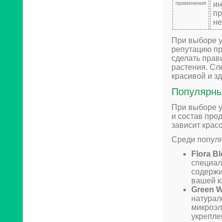
применения
ин
пр
не
При выборе у
репутацию пр
сделать прав
растения. Сл
красивой и з
Популярны
При выборе у
и состав про
зависит крас
Среди популя
Flora B
специал
содержи
вашей к
Green W
натурал
микроэл
укрепле