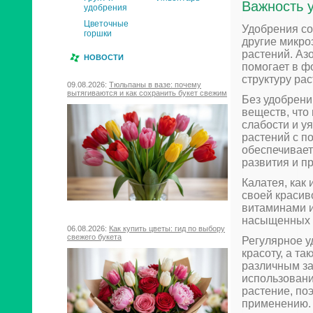
Важность 
удобрения
Цветочные
Удобрения со
горшки
другие микро
растений. Аз
НОВОСТИ
помогает в ф
структуру рас
09.08.2026:
Тюльпаны в вазе: почему
вытягиваются и как сохранить букет свежим
Без удобрени
веществ, что
слабости и у
растений с п
обеспечивает
развития и п
Калатея, как
своей красив
витаминами 
насыщенных ц
06.08.2026:
Как купить цветы: гид по выбору
свежего букета
Регулярное у
красоту, а т
различным за
использовани
растение, по
применению.