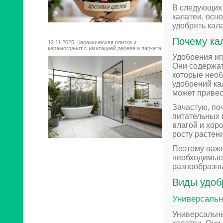
В следующих 
калатеи, осн
удобрять кал
Почему ка
12.11.2025:
Керамическая плитка и
керамогранит с имитацией дерева и паркета
Удобрения иг
Они содержат
которые необ
удобрений ка
может привес
Зачастую, по
питательных 
влагой и хор
росту растен
Поэтому важн
необходимые 
разнообразн
Виды удоб
Универсальн
Универсальн