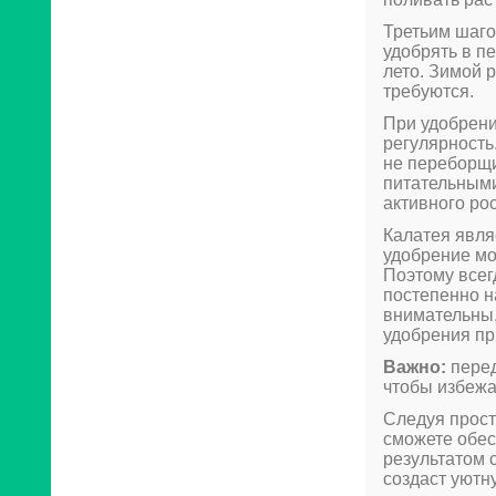
Третьим шаго
удобрять в п
лето. Зимой 
требуются.
При удобрени
регулярность
не переборщи
питательными
активного ро
Калатея явля
удобрение мо
Поэтому всег
постепенно н
внимательны,
удобрения пр
Важно:
перед
чтобы избежа
Следуя прост
сможете обес
результатом с
создаст уютн