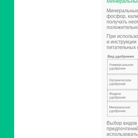
Минеральны
Минеральные 
фосфор, кали
получать нео
положительно
При использо
и инструкции
питательных 
Вид удобрения
Универсальное
удобрение
Органическое
удобрение
Жидкое
удобрение
Минеральное
удобрение
Выбор видов 
предпочтений
использовать