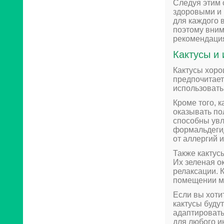
Следуя этим 
здоровыми и 
для каждого в
поэтому вним
рекомендаци
Кактусы и
Кактусы хоро
предпочитает
использовать
Кроме того, 
оказывать по
способны увл
формальдегид
от аллергий 
Также кактус
Их зеленая о
релаксации. 
помещении мо
Если вы хоти
кактусы буду
адаптировать
для любого и