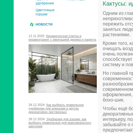
Кактусы: 
удобрения
Цветочные
Одним из гла
горшки
неприхотливо
пережить отс
НОВОСТИ
занятых люде
растениями.
12.11.2025:
Керамическая плитка и
керамогранит с имитацией дерева и паркета
Кроме того, 
очищать возд
очень полезн
способствуе
систему и п
Но главной п
современност
разнообразие
современному
оформления, 
бохо-шик.
29.12.2024:
Как выбрать правильное
Чтобы ещё бо
удобрение для алоказии и других
декоративно-лиственных
декоративные
интерьеру, п
28.12.2024:
Удобрения для азалии: как
выбрать правильные для максимального
забывайте о 
цветения
предпочитают