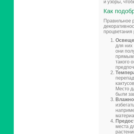
и узоры, что
Как подоб
Правильное р
декоративнос
процветания 
Освеще
для них
они пол
прямыми
такого 
предпоч
Темпер
перепад
кактусов
Место д
были за
Влажно
избегат
наприме
материа
Предос
места д
растени