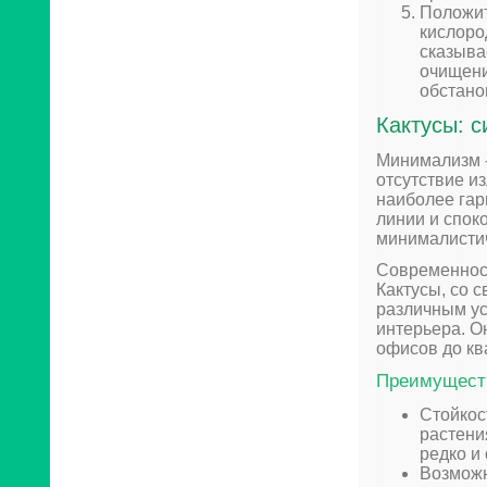
Положит
кислоро
сказыва
очищени
обстано
Кактусы: 
Минимализм -
отсутствие и
наиболее гар
линии и спок
минималистич
Современност
Кактусы, со 
различным ус
интерьера. О
офисов до ква
Преимуществ
Стойкос
растени
редко и
Возможн