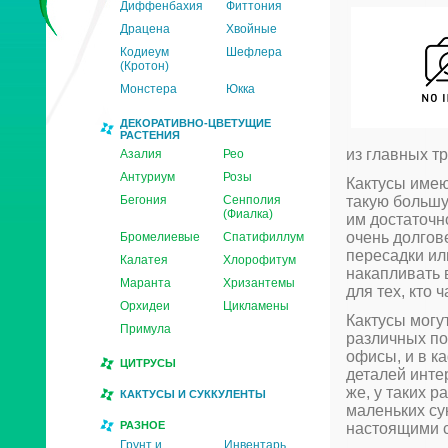
Диффенбахия
Фиттония
Драцена
Хвойные
Кодиеум
Шефлера
(Кротон)
Монстера
Юкка
ДЕКОРАТИВНО-ЦВЕТУЩИЕ
РАСТЕНИЯ
из главных т
Азалия
Рео
Антуриум
Розы
Кактусы имею
Бегония
Сенполия
такую большу
(Фиалка)
им достаточн
очень долгов
Бромелиевые
Спатифиллум
пересадки ил
Калатея
Хлорофитум
накапливать 
Маранта
Хризантемы
для тех, кто 
Орхидеи
Цикламены
Кактусы могу
Примула
различных по
офисы, и в к
ЦИТРУСЫ
деталей интер
же, у таких 
КАКТУСЫ И СУККУЛЕНТЫ
маленьких су
РАЗНОЕ
настоящими с
Грунт и
Инвентарь