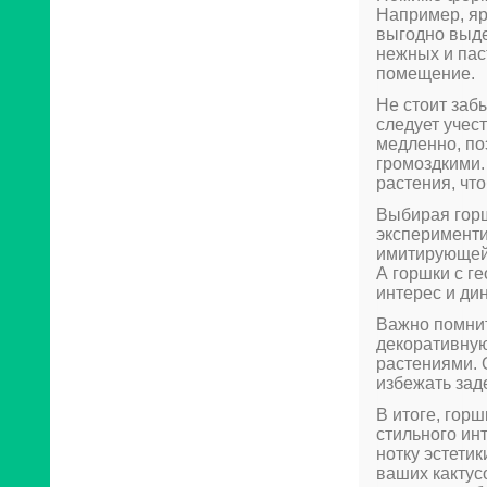
Например, яр
выгодно выде
нежных и пас
помещение.
Не стоит заб
следует учест
медленно, по
громоздкими.
растения, чт
Выбирая горш
эксперименти
имитирующей 
А горшки с г
интерес и ди
Важно помнит
декоративную
растениями. 
избежать зад
В итоге, гор
стильного ин
нотку эстети
ваших кактус