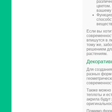
различн
цветом.
вашему 
Функцио
способс
веществ
Если вы хоти
современности
впишутся в л
тому же, забо
решением для
растениям.
Декоратив
Для создания
разных форм 
геометрическ
современност
Также можно 
теплоты и ес
акрила будут
оригинальнос
Помимо формы