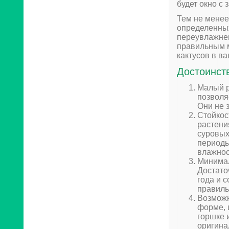
будет окно с
Тем не менее,
определенных
переувлажнен
правильным м
кактусов в в
Достоинст
Малый р
позволя
Они не 
Стойкос
растени
суровых
периоды
влажнос
Минимал
Достато
года и 
правиль
Возможн
форме, 
горшке 
оригина