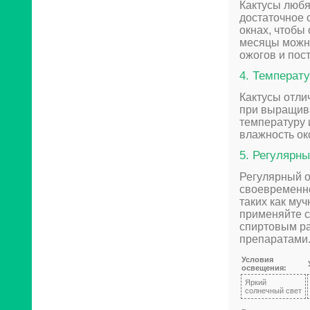
Кактусы любя
достаточное 
окнах, чтобы
месяцы можно
ожогов и пос
4. Температ
Кактусы отли
при выращив
температуру 
влажность ок
5. Регулярн
Регулярный 
своевременно
таких как му
применяйте с
спиртовым р
препаратами
Условия
освещения:
Яркий
солнечный свет