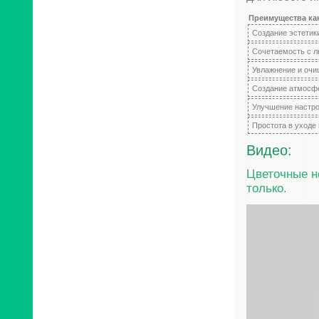
Преимущества ка
Создание эстетик
Сочетаемость с 
Увлажнение и очи
Создание атмосф
Улучшение настро
Простота в уходе
Видео:
Цветочные н
только.