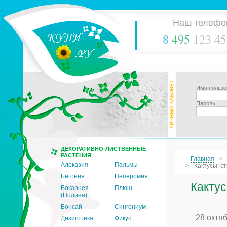
Наш телефо
8
495
123 45
Имя пользо
Пароль
ДЕКОРАТИВНО-ЛИСТВЕННЫЕ
РАСТЕНИЯ
Главная
Алоказия
Пальмы
Кактусы: с
Бегония
Пеперомия
Кактус
Бокарнея
Плющ
(Нолина)
Бонсай
Сингониум
28 октя
Дизиготека
Фикус