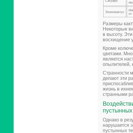
Сагуаро
яв
Им
Эхинокактус
от
Размеры какт
Некоторые ви
в высоту. Эт
восхищение у
Кроме колюче
цветами. Мног
является нас
опылителей, 
Странности м
делают эти р
приспосаблив
жизнь в ихнем
странными р
Воздейств
пустынных
Однако в рез
нарушается э
пустынных те