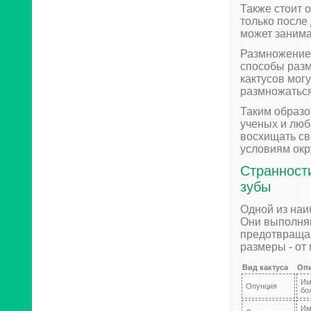
Также стоит 
только после
может занима
Размножение 
способы разм
кактусов мог
размножаться
Таким образо
ученых и люб
восхищать св
условиям ок
Странности
зубы
Одной из наи
Они выполняю
предотвращаю
размеры - от
Вид кактуса
Опи
Им
Опунция
бо
Им