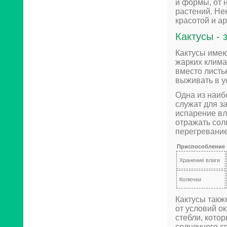
и формы, от 
растений. Не
красотой и а
Кактусы - 
Кактусы имею
жарких клима
вместо листь
выживать в у
Одна из наиб
служат для з
испарение вл
отражать сол
перегревание
Приспособление
Хранение влаги
Колючки
Кактусы такж
от условий о
стебли, кото
солнечного с