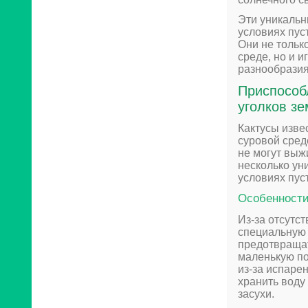
Эти уникальн
условиях пуст
Они не тольк
среде, но и 
разнообразия
Приспособ
уголков з
Кактусы изве
суровой сред
не могут выж
несколько ун
условиях пус
Особенности
Из-за отсутс
специальную 
предотвращат
маленькую по
из-за испаре
хранить воду
засухи.