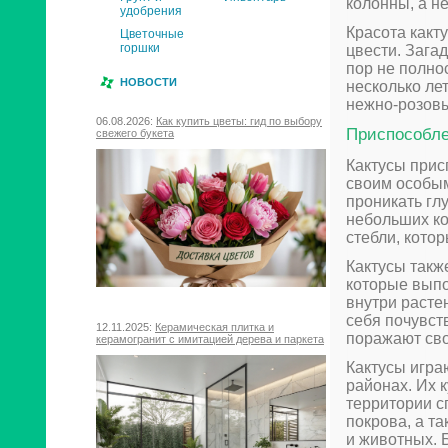
колонны, а н
удобрения
Красота какту
Цветочные
горшки
цвести. Зага
пор не полно
НОВОСТИ
несколько ле
нежно-розовы
06.08.2026:
Как купить цветы: гид по выбору
Приспособле
свежего букета
Кактусы прис
своим особым
проникать гл
небольших ко
стебли, кото
Кактусы такж
которые выпо
внутри расте
себя почувст
12.11.2025:
Керамическая плитка и
поражают сво
керамогранит с имитацией дерева и паркета
Кактусы игра
районах. Их 
территории с
покрова, а т
и животных. 