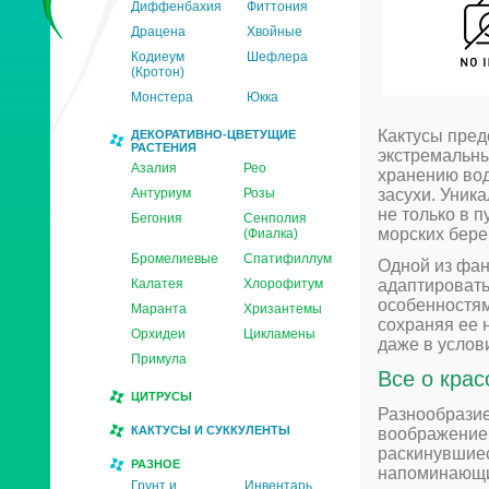
Диффенбахия
Фиттония
Драцена
Хвойные
Кодиеум
Шефлера
(Кротон)
Монстера
Юкка
Кактусы пред
ДЕКОРАТИВНО-ЦВЕТУЩИЕ
РАСТЕНИЯ
экстремальны
Азалия
Рео
хранению вод
Антуриум
Розы
засухи. Уника
не только в п
Бегония
Сенполия
морских бере
(Фиалка)
Бромелиевые
Спатифиллум
Одной из фан
Калатея
Хлорофитум
адаптировать
особенностям,
Маранта
Хризантемы
сохраняя ее 
Орхидеи
Цикламены
даже в услов
Примула
Все о крас
ЦИТРУСЫ
Разнообразие
КАКТУСЫ И СУККУЛЕНТЫ
воображение.
раскинувшиес
РАЗНОЕ
напоминающие
Грунт и
Инвентарь