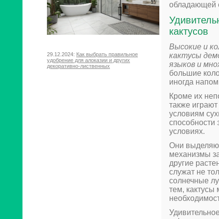
обладающей с
Удивитель
кактусов
Высокие и ко
29.12.2024:
Как выбрать правильное
кактусы дем
удобрение для алоказии и других
языков и мно
декоративно-лиственных
большие кол
иногда напо
Кроме их неп
также играют
условиям сух
способности 
условиях.
Они выделяю
механизмы за
другие расте
служат не то
солнечные лу
тем, кактусы
необходимост
Удивительное