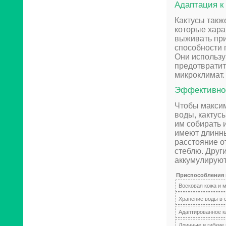
Адаптация к
Кактусы такж
которые хара
выживать при
способности 
Они использу
предотвратит
микроклимат.
Эффективное
Чтобы максим
воды, кактус
им собирать 
имеют длинны
расстояние от
стеблю. Друг
аккумулируют
Приспособления 
Восковая кожа и 
Хранение воды в 
Адаптированное к
Длинные и гибкие