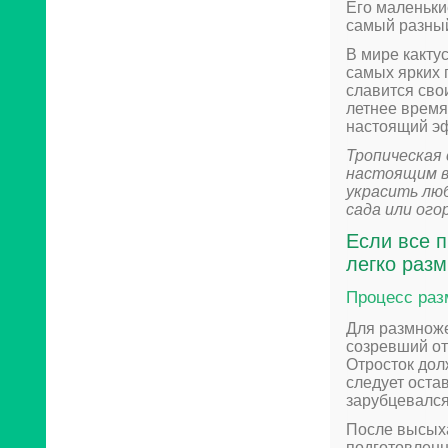
Его маленьки
самый разный 
В мире какту
самых ярких 
славится сво
летнее время
настоящий эф
Тропическая 
настоящим в
украсить лю
сада или ого
Если все п
легко разм
Процесс раз
Для размноже
созревший отр
Отросток дол
следует остав
зарубцевался
После высыха
подготовленн