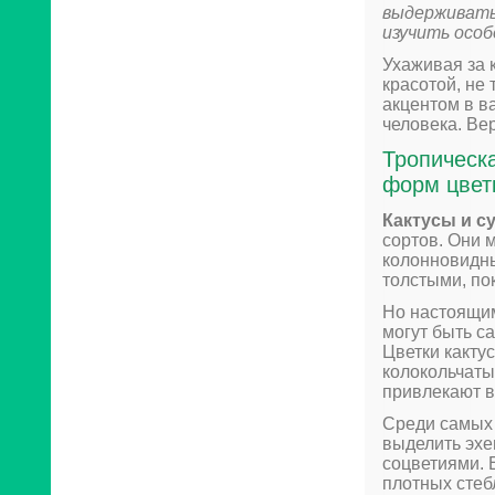
выдерживать
изучить особ
Ухаживая за 
красотой, не 
акцентом в в
человека. Ве
Тропическ
форм цветк
Кактусы и с
сортов. Они 
колонновидны
толстыми, по
Но настоящим
могут быть с
Цветки какту
колокольчаты
привлекают 
Среди самых 
выделить эхе
соцветиями. 
плотных стеб