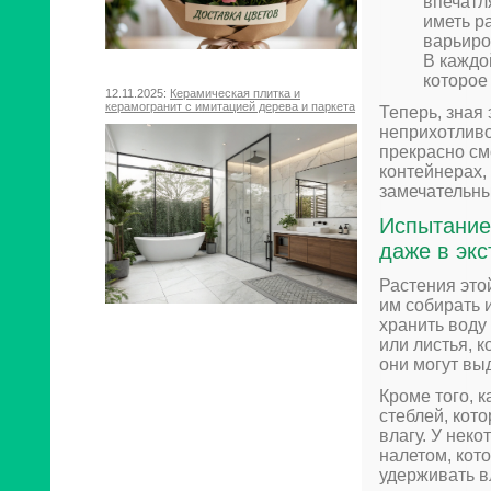
впечатл
иметь р
варьиро
В каждо
которое
12.11.2025:
Керамическая плитка и
керамогранит с имитацией дерева и паркета
Теперь, зная
неприхотливо
прекрасно см
контейнерах,
замечательны
Испытание
даже в эк
Растения это
им собирать и
хранить воду
или листья, 
они могут вы
Кроме того, 
стеблей, кот
влагу. У нек
налетом, кот
удерживать в