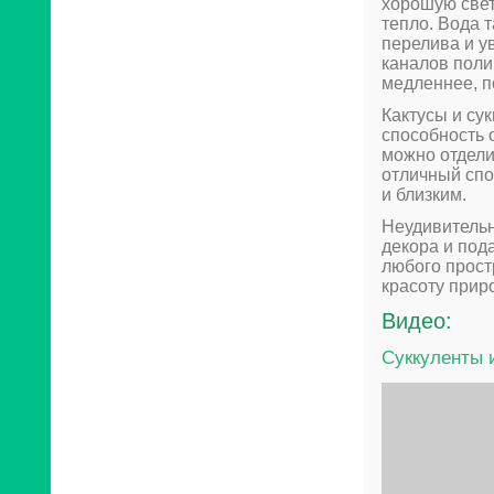
хорошую свет
тепло. Вода 
перелива и у
каналов поли
медленнее, п
Кактусы и су
способность 
можно отдели
отличный спо
и близким.
Неудивительн
декора и под
любого прост
красоту приро
Видео:
Суккуленты 