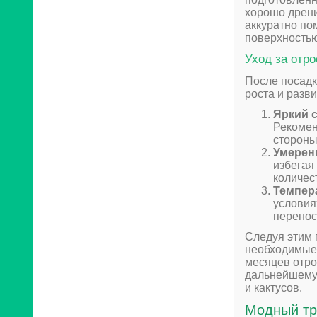
хорошо дрени
аккуратно по
поверхностью
Уход за отр
После посадк
роста и разв
Яркий с
Рекомен
стороны
Умерен
избегая
количес
Темпер
условия
перенос
Следуя этим 
необходимые 
месяцев отро
дальнейшему 
и кактусов.
Модный тр