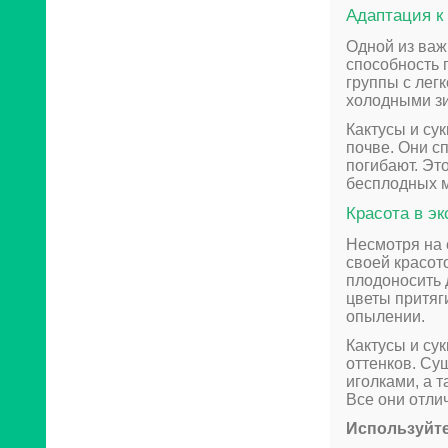
Адаптация к
Одной из важ
способность 
группы с лег
холодными з
Кактусы и су
почве. Они с
погибают. Эт
бесплодных м
Красота в э
Несмотря на 
своей красот
плодоносить 
цветы притяг
опылении.
Кактусы и су
оттенков. Су
иголками, а 
Все они отли
Используйте