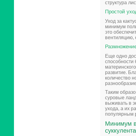
структура ли
Простой ухо
Уход за какт
минимум поли
это обеспечи
вентиляцию, 
Размножение
Еще одно дос
способности 
материнского
развитие. Бл
количество н
разнообразие
Таким образо
суровые ланд
выживать в э
ухода, а их 
популярным р
Минимум в
суккулент