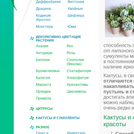
Диффенбахия
Фиттония
Драцена
Хвойные
Кодиеум
Шефлера
(Кротон)
Монстера
Юкка
ДЕКОРАТИВНО-ЦВЕТУЩИЕ
РАСТЕНИЯ
способность 
Азалия
Рео
от латинског
Антуриум
Розы
суккуленты м
Бегония
Сенполия
в постоянном
(Фиалка)
наличие ярко
Бромелиевые
Спатифиллум
Кактусы, в с
Калатея
Хлорофитум
отличаются 
Маранта
Хризантемы
накапливать
пустынь и с
Орхидеи
Цикламены
достигать вп
Примула
можно наблюд
очень редко и
ЦИТРУСЫ
Кактусы и 
КАКТУСЫ И СУККУЛЕНТЫ
красоты
РАЗНОЕ
Грунт и
Инвентарь
Способ