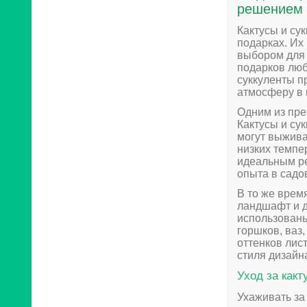
решением 
Кактусы и су
подарках. Их
выбором для 
подарков люб
суккуленты п
атмосферу в
Одним из пре
Кактусы и су
могут выжива
низких темпе
идеальным ре
опыта в садо
В то же врем
ландшафт и до
использованы
горшков, ваз
оттенков лис
стиля дизайн
Уход за как
Ухаживать за