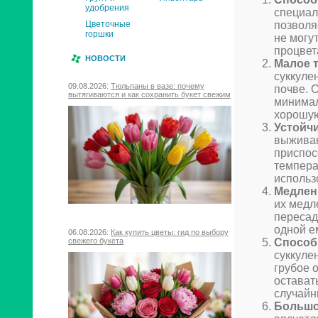
удобрения
специал
позволя
Цветочные
горшки
не могут
процвет
НОВОСТИ
Малое т
суккуле
09.08.2026:
Тюльпаны в вазе: почему
почве. 
вытягиваются и как сохранить букет свежим
минимал
хорошую
Устойч
выживаю
приспос
темпера
использ
Медлен
их медл
пересад
одной е
06.08.2026:
Как купить цветы: гид по выбору
Способ
свежего букета
суккуле
грубое 
остават
случайн
Большо