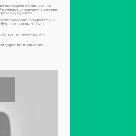
у им необходимо обеспечивать не
. Рекомендуется подкормить растения
тусов и суккулентов.
бавите удобрение в соответствии с
. Будьте осторожны, чтобы не
собствует активному росту и
ься здоровыми и красивыми