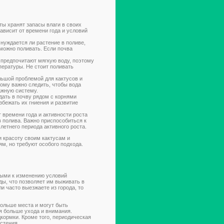
ты хранят запасы влаги в своих
зависит от времени года и условий
нуждается ли растение в поливе,
, можно поливать. Если почва
 предпочитают мягкую воду, поэтому
пературы. Не стоит поливать
ьшой проблемой для кактусов и
тому важно следить, чтобы вода
ажную систему.
дать в почву рядом с корнями
збежать их гниения и развитие
 времени года и активности роста
в полива. Важно приспособиться к
летнего периода активного роста.
и красоту своим кактусам и
м, но требуют особого подхода.
выми к изменению условий
ы, что позволяет им выживать в
и часто выезжаете из города, то
больше места и могут быть
я больше ухода и внимания.
кормки. Кроме того, периодическая
стения.