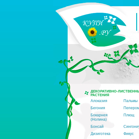
ДЕКОРАТИВНО-ЛИСТВЕНН
РАСТЕНИЯ
Алоказия
Пальмы
Бегония
Пеперо
Бокарнея
Плющ
(Нолина)
Бонсай
Сингони
Дизиготека
Фикус