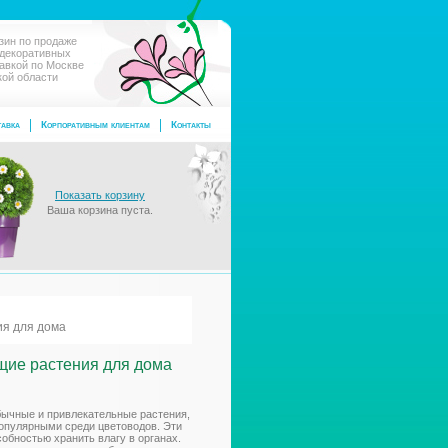
зин по продаже
 декоративных
тавкой по Москве
кой области
авка
Корпоративным клиентам
Контакты
Показать корзину
Ваша корзина пуста.
ия для дома
ущие растения для дома
бычные и привлекательные растения,
популярными среди цветоводов. Эти
обностью хранить влагу в органах.