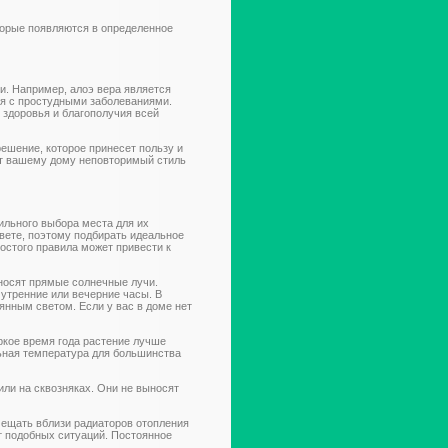
оторые появляются в определенное
и. Например, алоэ вера является
ся с простудными заболеваниями.
 здоровья и благополучия всей
решение, которое принесет пользу и
дут вашему дому неповторимый стиль
й
ильного выбора места для их
вете, поэтому подбирать идеальное
остого правила может привести к
еносят прямые солнечные лучи.
утренние или вечерние часы. В
янным светом. Если у вас в доме нет
ркое время года растение лучше
льная температура для большинства
или на сквозняках. Они не выносят
мещать вблизи радиаторов отопления
т подобных ситуаций. Постоянное