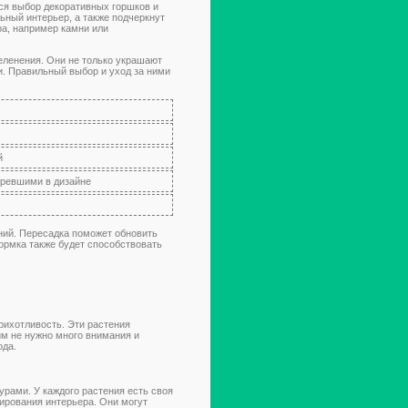
ся выбор декоративных горшков и
ьный интерьер, а также подчеркнут
ра, например камни или
еленения. Они не только украшают
и. Правильный выбор и уход за ними
й
аревшими в дизайне
ний. Пересадка поможет обновить
ормка также будет способствовать
рихотливость. Эти растения
им не нужно много внимания и
ода.
рами. У каждого растения есть своя
ирования интерьера. Они могут