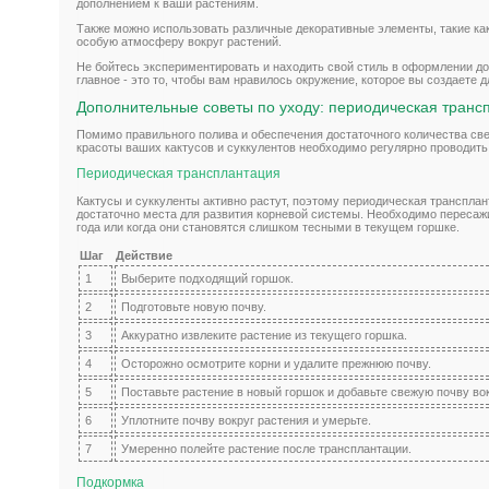
дополнением к ваши растениям.
Также можно использовать различные декоративные элементы, такие как
особую атмосферу вокруг растений.
Не бойтесь экспериментировать и находить свой стиль в оформлении до
главное - это то, чтобы вам нравилось окружение, которое вы создаете д
Дополнительные советы по уходу: периодическая транс
Помимо правильного полива и обеспечения достаточного количества све
красоты ваших кактусов и суккулентов необходимо регулярно проводить
Периодическая трансплантация
Кактусы и суккуленты активно растут, поэтому периодическая трансплан
достаточно места для развития корневой системы. Необходимо пересажи
года или когда они становятся слишком тесными в текущем горшке.
Шаг
Действие
1
Выберите подходящий горшок.
2
Подготовьте новую почву.
3
Аккуратно извлеките растение из текущего горшка.
4
Осторожно осмотрите корни и удалите прежнюю почву.
5
Поставьте растение в новый горшок и добавьте свежую почву вок
6
Уплотните почву вокруг растения и умерьте.
7
Умеренно полейте растение после трансплантации.
Подкормка