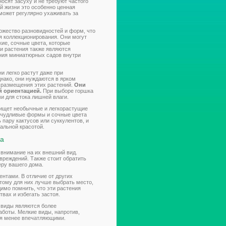
носят засуху и не требуют частого
й жизни это особенно ценная
 может регулярно ухаживать за
ожество разновидностей и форм, что
я коллекционирования. Они могут
ие, сочные цвета, которые
ти растения также являются
ния миниатюрных садов внутри
ни легко растут даже при
нако, они нуждаются в ярком
 размещения этих растений.
Они
й ориентацией.
При выборе горшка
и для стока лишней влаги.
о ищет необычные и легкорастущие
ричудливые формы и сочные цвета
пару кактусов или суккулентов, и
альной красотой.
ма
 внимание на их внешний вид.
вреждений. Также стоит обратить
еру вашего дома.
ентами. В отличие от других
тому для них лучше выбрать место,
имо помнить, что эти растения
вах и избегать застоя.
 виды являются более
аботы. Мелкие виды, напротив,
ся менее впечатляющими.