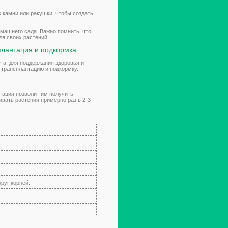
 камни или ракушки, чтобы создать
машнего сада. Важно помнить, что
ля своих растений.
плантация и подкормка
та, для поддержания здоровья и
 трансплантацию и подкормку.
тация позволит им получить
вать растения примерно раз в 2-3
руг корней.