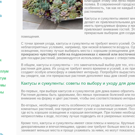
Благодаря этому они легко пере
я
полива. В современной городско
особенность, так как не каждый
е
растениями.
а
Кактусы и суккуленты имеют мн
делает их привлекательными дл
иметь причудливые формы и ярк
привлекают внимание гостей. Э
прекрасным выбором для созда
помещения.
С точки зрения ухода, кактусы и суккуленты не требуют много усилий. О
неблагоприятных условиях, например, при низкой влажности воздуха. Од
освещении, поэтому лучше выбирать места с хорошим освещением для
прекрасно чувствуют себя на подоконниках с южной или восточно
для посадки растений, рекомендуется использовать горшки с отверстиям
я
В общем, кактусы и суккуленты – это замечательный выбор для тех, кт
растения для дома. Их уход не требует много времени и усилий, а их п
ллум
создают особую атмосферу и оживляют интерьер. Попробуйте вырастить 
вы увидите, как эти прекрасные растения дополняют ваш дом своей уник
тум
Кактусы и суккуленты: советы по выбору и уходу для до
емы
Во-первых, при выборе кактусов и суккулентов для дома важно обратить
ны
Растения должны быть здоровыми, без явных признаков болезней или по
внимание на форму и цвет растения, чтобы оно соответствовало интерь
Во-вторых, необходимо учесть особенности ухода за кактусами и суккул
комнатных растений, они предпочитают сухие и солнечные условия. Поэ
где есть хорошее освещение и хорошая вентиляция. При поливе необход
неприхотливы к воде, поэтому лучше подводить ее в умеренных количест
Кроме того, кактусы и суккуленты имеют свои плюсы и минусы. Крупные
декоративными и впечатляющими, однако они требуют больше места и з
занимают меньше места и проще ухаживать за ними, но могут показать
рь