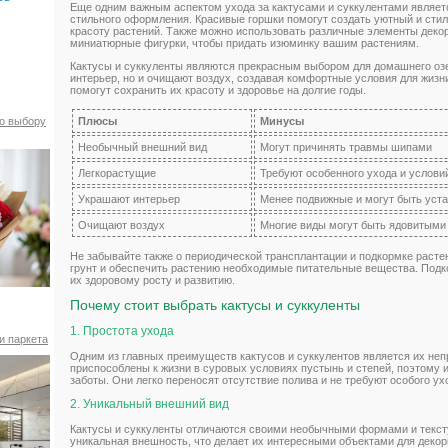
Еще одним важным аспектом ухода за кактусами и суккулентами являет
стильного оформления. Красивые горшки помогут создать уютный и стил
красоту растений. Также можно использовать различные элементы деко
миниатюрные фигурки, чтобы придать изюминку вашим растениям.
Кактусы и суккуленты являются прекрасным выбором для домашнего оз
интерьер, но и очищают воздух, создавая комфортные условия для жизн
помогут сохранить их красоту и здоровье на долгие годы.
Плюсы
Минусы
по выбору
Необычный внешний вид
Могут причинять травмы шипами
Легкорастущие
Требуют особенного ухода и услови
Украшают интерьер
Менее подвижные и могут быть уст
Очищают воздух
Многие виды могут быть ядовитыми
Не забывайте также о периодической трансплантации и подкормке расте
грунт и обеспечить растению необходимые питательные вещества. Подк
их здоровому росту и развитию.
Почему стоит выбрать кактусы и суккуленты
1. Простота ухода
и паркета
Одним из главных преимуществ кактусов и суккулентов является их неп
приспособлены к жизни в суровых условиях пустынь и степей, поэтому 
заботы. Они легко переносят отсутствие полива и не требуют особого ух
2. Уникальный внешний вид
Кактусы и суккуленты отличаются своими необычными формами и тексту
уникальная внешность, что делает их интересными объектами для декор