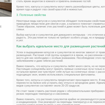
стать ярким акцентом в комнате и привлечь внимание гостей.
Кроме того, кактусы и суккуленты могут иметь разнообразные цветы, к
время года и радуют глаз своей красотой и нежностью.
3. Полезные свойства
Некоторые виды кактусов и суккулентов обладают полезными свойствам
природным лекарством для ожогов и ран, а каланхоэ помогает справить
ое
Таким образом, наличие этих растений в доме может быть полезным для
семьи.
Выбор кактусов и суккулентов для домашнего интерьера - это отличное 
радость. Эти растения не только не требуют особого ухода, но и прида
и уют.
Как выбрать идеальное место для размещения растени
Успех в выращивании каткусов и суккулентов во многом зависит от прав
размещения. Растения этой группы нуждаются в ярком, но рассеянном с
место для них необходимо с особым вниманием. Несоблюдение этого пр
заболеваниям и даже гибели растений.
Важно помнить, что каткусы и суккуленты любят много света, но не пер
Настоящие солнцелюбы могут принять прямые солнечные лучи только в 
остальное время они чувствуют себя лучше на солнечных окнах с рассе
подходящих окон, можно использовать специальные фитолампы.
Кроме того, каткусы и суккуленты предпочитают прохладное место. В жа
перенести на балкон или устроить ему отпуск в загородном доме. Идеа
видов суккулентов составляет около 20-25 градусов.
Не стоит также ставить растения рядом с обогревательными приборами 
резких перепадов температур и сквозняков.
Важно помнить, что растения суккулентов крайне не рекомендуется раз
и кондиционеров. Они реагируют на перепады температур и не перенося
холодно-горячо может вызвать у них корневую гниль.