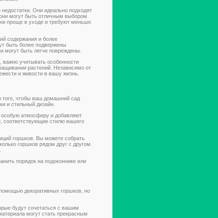
 недостатки. Они идеально подходят
 они могут быть отличным выбором
 они проще в уходе и требуют меньше
ий содержания и более
ут быть более подвержены
ни могут быть легче повреждены.
, важно учитывать особенности
ращивании растений. Независимо от
ежести и живости в вашу жизнь.
я того, чтобы ваш домашний сад
ки и стильный дизайн.
т особую атмосферу и добавляют
, соответствующие стилю вашего
зиций горшков. Вы можете собрать
колько горшков рядом друг с другом.
.
ранить порядок на подоконнике или
 помощью декоративных горшков, но
орые будут сочетаться с вашим
материала могут стать прекрасным