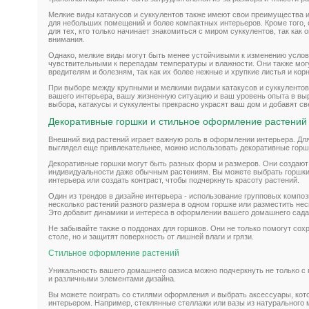
Мелкие виды катакусов и суккулентов также имеют свои преимущества и
для небольших помещений и более компактных интерьеров. Кроме того,
для тех, кто только начинает знакомиться с миром суккулентов, так как
внимания.
Однако, мелкие виды могут быть менее устойчивыми к изменению услов
чувствительными к перепадам температуры и влажности. Они также мог
вредителям и болезням, так как их более нежные и хрупкие листья и кор
При выборе между крупными и мелкими видами катакусов и суккулентов
вашего интерьера, вашу жизненную ситуацию и ваш уровень опыта в вы
выбора, катакусы и суккуленты прекрасно украсят ваш дом и добавят св
Декоративные горшки и стильное оформление растений
Внешний вид растений играет важную роль в оформлении интерьера. Дл
выглядел еще привлекательнее, можно использовать декоративные горш
Декоративные горшки могут быть разных форм и размеров. Они создаю
индивидуальности даже обычным растениям. Вы можете выбрать горшки
интерьера или создать контраст, чтобы подчеркнуть красоту растений.
Один из трендов в дизайне интерьера - использование групповых компо
несколько растений разного размера в одном горшке или разместить нес
Это добавит динамики и интереса в оформлении вашего домашнего сада
Не забывайте также о поддонах для горшков. Они не только помогут сох
столе, но и защитят поверхность от лишней влаги и грязи.
Стильное оформление растений
Уникальность вашего домашнего оазиса можно подчеркнуть не только с
и различными элементами дизайна.
Вы можете поиграть со стилями оформления и выбрать аксессуары, кот
интерьером. Например, стеклянные стеллажи или вазы из натурального 