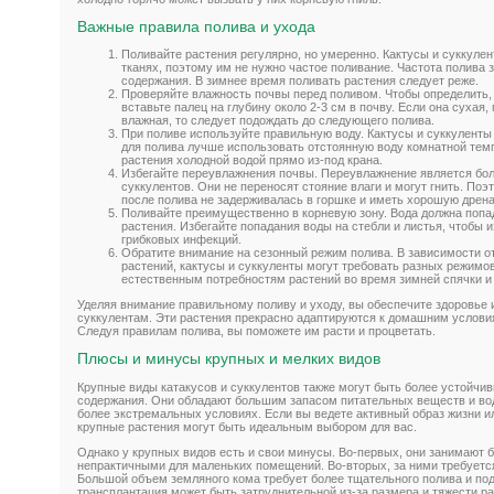
Важные правила полива и ухода
Поливайте растения регулярно, но умеренно. Кактусы и суккулен
тканях, поэтому им не нужно частое поливание. Частота полива 
содержания. В зимнее время поливать растения следует реже.
Проверяйте влажность почвы перед поливом. Чтобы определить, 
вставьте палец на глубину около 2-3 см в почву. Если она сухая
влажная, то следует подождать до следующего полива.
При поливе используйте правильную воду. Кактусы и суккуленты
для полива лучше использовать отстоянную воду комнатной тем
растения холодной водой прямо из-под крана.
Избегайте переувлажнения почвы. Переувлажнение является бол
суккулентов. Они не переносят стояние влаги и могут гнить. Поэ
после полива не задерживалась в горшке и иметь хорошую дрен
Поливайте преимущественно в корневую зону. Вода должна попа
растения. Избегайте попадания воды на стебли и листья, чтобы и
грибковых инфекций.
Обратите внимание на сезонный режим полива. В зависимости от
растений, кактусы и суккуленты могут требовать разных режимо
естественным потребностям растений во время зимней спячки и 
Уделяя внимание правильному поливу и уходу, вы обеспечите здоровье 
суккулентам. Эти растения прекрасно адаптируются к домашним условия
Следуя правилам полива, вы поможете им расти и процветать.
Плюсы и минусы крупных и мелких видов
Крупные виды катакусов и суккулентов также могут быть более устойчи
содержания. Они обладают большим запасом питательных веществ и вод
более экстремальных условиях. Если вы ведете активный образ жизни ил
крупные растения могут быть идеальным выбором для вас.
Однако у крупных видов есть и свои минусы. Во-первых, они занимают 
непрактичными для маленьких помещений. Во-вторых, за ними требуетс
Большой объем земляного кома требует более тщательного полива и под
трансплантация может быть затруднительной из-за размера и тяжести ра