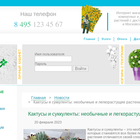
Наш телефон
Интернет мага
комнатных и
растений с дос
8
495
123 45 67
и Московс
Главная
Услуги
Оплата
Дост
Имя пользователя
Пароль
ЫЕ
Главная
Новости
Кактусы и суккуленты: необычные и легкорастущие растен
мия
Кактусы и суккуленты: необычные и легкораст
20 февраля 2023
ум
Кактусы и суккуленты – это нео
которые становятся все более 
растения отличаются своей спос