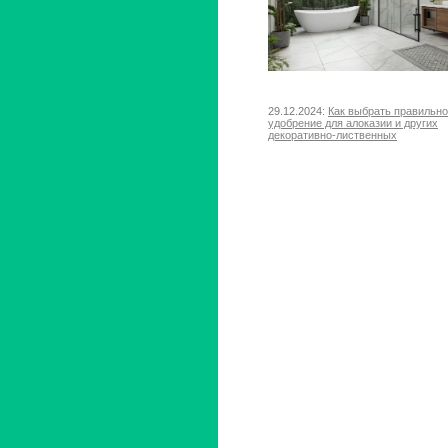
29.12.2024:
Как выбрать правильн
удобрение для алоказии и других
декоративно-лиственных