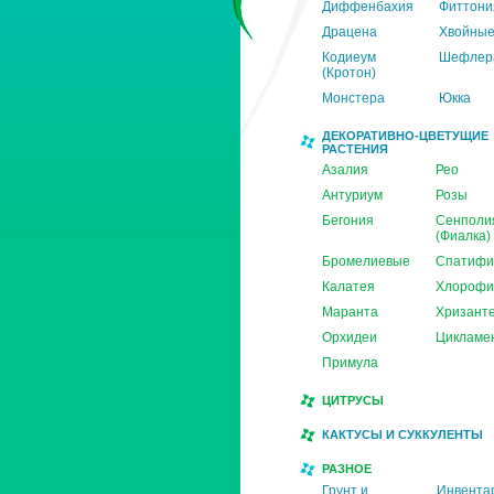
Диффенбахия
Фиттони
Драцена
Хвойны
Кодиеум
Шефлер
(Кротон)
Монстера
Юкка
ДЕКОРАТИВНО-ЦВЕТУЩИЕ
РАСТЕНИЯ
Азалия
Рео
Антуриум
Розы
Бегония
Сенполи
(Фиалка)
Бромелиевые
Спатифи
Калатея
Хлорофи
Маранта
Хризант
Орхидеи
Цикламе
Примула
ЦИТРУСЫ
КАКТУСЫ И СУККУЛЕНТЫ
РАЗНОЕ
Грунт и
Инвента