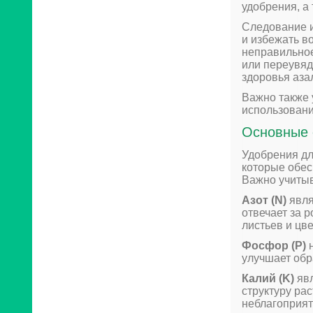
удобрения, а
Следование и
и избежать в
неправильно
или переувяд
здоровья аза
Важно также 
использовани
Основные 
Удобрения дл
которые обес
Важно учитыв
Азот (N)
явля
отвечает за 
листьев и цве
Фосфор (P)
н
улучшает обр
Калий (K)
явл
структуру рас
неблагоприя