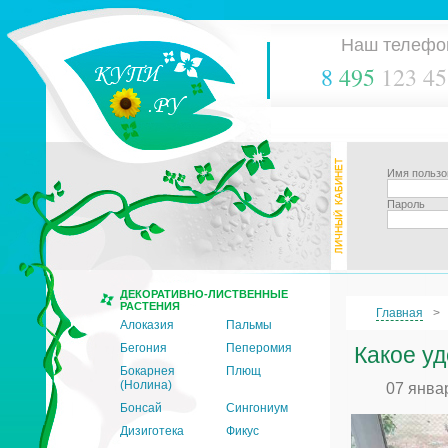
Наш телефо
8
495
123 45
Имя пользо
Пароль
ДЕКОРАТИВНО-ЛИСТВЕННЫЕ
РАСТЕНИЯ
Главная
Алоказия
Пальмы
Бегония
Пеперомия
Какое у
Бокарнея
Плющ
(Нолина)
07 янва
Бонсай
Сингониум
Дизиготека
Фикус