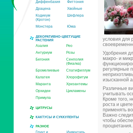
Диффенбахия
Фиттония
Драцена
Хвойные
Кодиеум
Шефлера
(Кротон)
Монстера
Юкка
ДЕКОРАТИВНО-ЦВЕТУЩИЕ
условия для 
РАСТЕНИЯ
своевременн
Азалия
Рео
Антуриум
Розы
Удобрения дл
макро- и мик
Бегония
Сенполия
функциониров
(Фиалка)
регулярные п
Бромелиевые
Спатифиллум
неприхотливы
Калатея
Хлорофитум
изысканной а
Маранта
Хризантемы
Различные ви
Орхидеи
Цикламены
учитывать ос
Примула
Кроме того, 
роста и цвет
ЦИТРУСЫ
применять во
Важно следит
КАКТУСЫ И СУККУЛЕНТЫ
чтобы обеспе
процветания.
РАЗНОЕ
Грунт и
Инвентарь