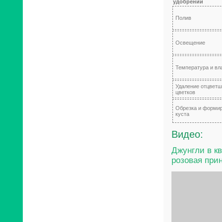
удобрений
Полив
Освещение
Температура и вл
Удаление отцвет
цветков
Обрезка и форми
куста
Видео:
Джунгли в к
розовая прин