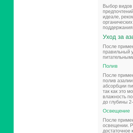
Выбор видов 
предпочтений
идеале, реко
органических
поддержания 
Уход за а
После примен
правильный у
питательными
Полив
После примен
полив азалии
абсорбции пи
так как это 
влажность по
до глубины 2-
Освещение
После примен
освещении. Р
достаточное 