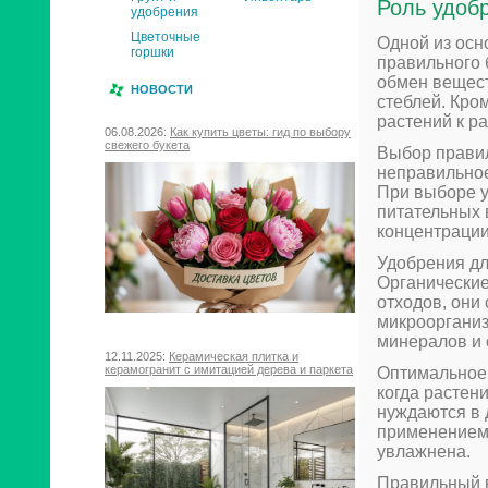
Роль удоб
удобрения
Цветочные
Одной из осн
горшки
правильного 
обмен вещест
НОВОСТИ
стеблей. Кро
растений к р
06.08.2026:
Как купить цветы: гид по выбору
свежего букета
Выбор правил
неправильное
При выборе у
питательных 
концентрации
Удобрения дл
Органические
отходов, они
микроорганиз
минералов и 
12.11.2025:
Керамическая плитка и
керамогранит с имитацией дерева и паркета
Оптимальное 
когда растен
нуждаются в 
применением 
увлажнена.
Правильный в