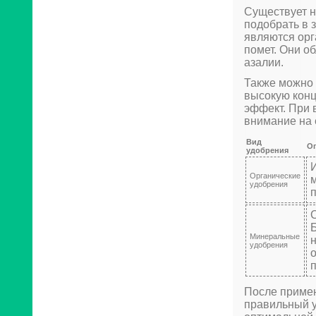
Существует н
подобрать в 
являются орг
помет. Они о
азалии.
Также можно 
высокую кон
эффект. При 
внимание на 
Вид
О
удобрения
Органические
удобрения
Минеральные
н
удобрения
После примен
правильный у