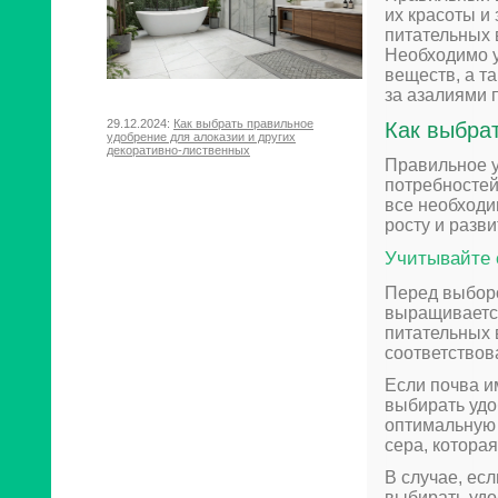
их красоты и
питательных 
Необходимо у
веществ, а т
за азалиями 
29.12.2024:
Как выбрать правильное
Как выбра
удобрение для алоказии и других
декоративно-лиственных
Правильное у
потребностей
все необходи
росту и разв
Учитывайте 
Перед выборо
выращивается
питательных 
соответствов
Если почва и
выбирать удо
оптимальную 
сера, котора
В случае, ес
выбирать удо