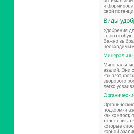
оптимальной 
и формирован
свой потенци
Виды удоб
Удобрения дл
свою особую 
Важно выбрат
необходимым
Минеральны
Минеральные
азалий. Они 
как азот, фос
здорового ро
легко усваив
Органически
Органически
подкормки аз
как компост,
только питат
которые спос
корней азали