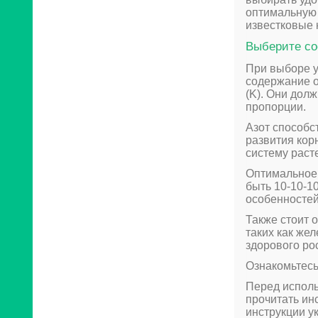
оптимальную 
известковые 
Выберите со
При выборе у
содержание о
(K). Они дол
пропорции.
Азот способс
развития кор
систему раст
Оптимальное 
быть 10-10-1
особенностей
Также стоит 
таких как жел
здорового ро
Ознакомьтесь
Перед испол
прочитать ин
инструкции у