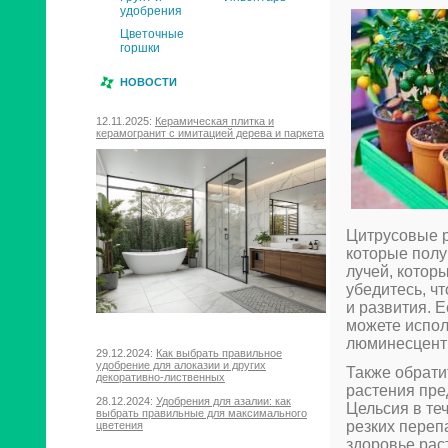
удобрения
Цветочные
горшки
НОВОСТИ
12.11.2025:
Керамическая плитка и
керамогранит с имитацией дерева и паркета
Цитрусовые р
которые полу
лучей, которы
убедитесь, ч
и развития. Е
можете испол
люминесцент
29.12.2024:
Как выбрать правильное
удобрение для алоказии и других
Также обрати
декоративно-лиственных
растения пре
28.12.2024:
Удобрения для азалии: как
Цельсия в те
выбрать правильные для максимального
резких перепа
цветения
здоровье рас