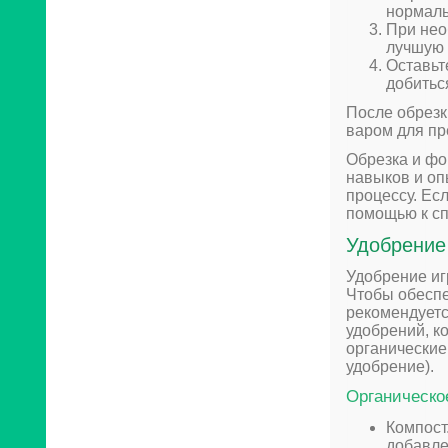
нормаль
При нео
лучшую 
Оставьт
добитьс
После обрезк
варом для пр
Обрезка и фо
навыков и оп
процессу. Ес
помощью к сп
Удобрение
Удобрение иг
Чтобы обеспе
рекомендуетс
удобрений, к
органические
удобрение).
Органическо
Компост
добавле