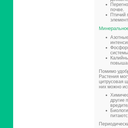
Перегно
почве.
Птичий 
элемент
Минеральное
Азотные
интенси
Фосфорн
системы
Калийны
повышаю
Помимо удобр
Растения мог
цитрусовая щ
них можно ис
Химичес
другие 
вредите
Биологи
питаютс
Периодически