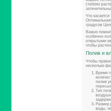
стеблях раст
затенительны
Что касается
Оптимальная 
градусов Цел
Важно помнит
особенно хол
открытыми ок
чтобы растен
Полив и в
Чтобы правил
несколько фа
Время г
количес
полив у
пересых
Тип поч
воздушн
задержк
Размер 
воды, ч