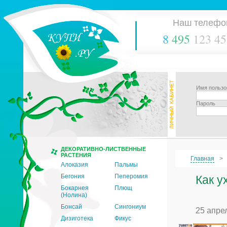
Наш телефо
8
495
123 45
Имя пользо
Пароль
ДЕКОРАТИВНО-ЛИСТВЕННЫЕ
РАСТЕНИЯ
Главная
Алоказия
Пальмы
Бегония
Пеперомия
Как у
Бокарнея
Плющ
(Нолина)
Бонсай
Сингониум
25 апре
Дизиготека
Фикус