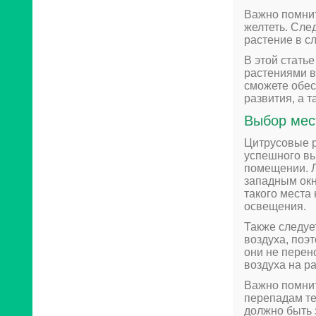
Важно помнит
желтеть. Сле
растение в с
В этой стать
растениями в
сможете обес
развития, а 
Выбор мес
Цитрусовые р
успешного в
помещении. Л
западным окн
такого места
освещения.
Также следуе
воздуха, поэ
они не перен
воздуха на р
Важно помнит
перепадам те
должно быть 