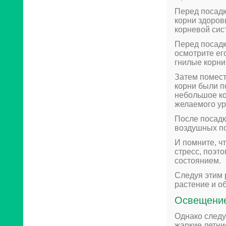
Перед посадк
корни здоров
корневой сис
Перед посадк
осмотрите ег
гнилые корни
Затем помест
корни были п
небольшое ко
желаемого ур
После посадк
воздушных по
И помните, ч
стресс, поэт
состоянием.
Следуя этим 
растение и о
Освещение
Однако следу
жаркие летние