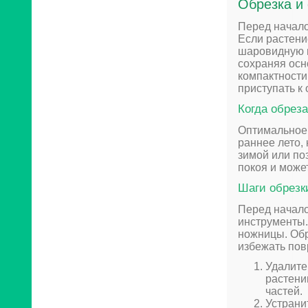
Обрезка и
Перед начало
Если растени
шаровидную и
сохраняя осн
компактности
приступать к 
Когда обрез
Оптимальное 
раннее лето, 
зимой или поз
покоя и може
Шаги обрезк
Перед начало
инструменты.
ножницы. Обр
избежать пов
Удалите
растени
частей.
Устрани