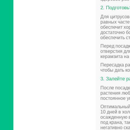
2. Подготовь
Для цитрусов
равных часте
обеспечит хо
достаточно б
обеспечить с
Перед посадк
отверстия дл
керамзита на
Пересадка ра
чтобы дать к
3. Залейте р
После посадки
растения люб
постоянное у
Оптимальный р
10 дней в хо
осажденную в
под крана, т
негативно ск