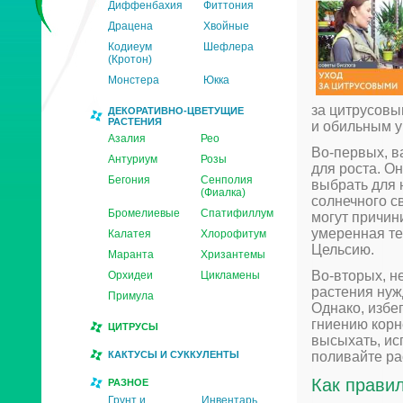
Диффенбахия
Фиттония
Драцена
Хвойные
Кодиеум
Шефлера
(Кротон)
Монстера
Юкка
за цитрусовы
ДЕКОРАТИВНО-ЦВЕТУЩИЕ
РАСТЕНИЯ
и обильным 
Азалия
Рео
Во-первых, в
Антуриум
Розы
для роста. О
Бегония
Сенполия
выбрать для н
(Фиалка)
солнечного с
Бромелиевые
Спатифиллум
могут причин
умеренная те
Калатея
Хлорофитум
Цельсию.
Маранта
Хризантемы
Во-вторых, н
Орхидеи
Цикламены
растения нуж
Примула
Однако, избе
гниению корн
ЦИТРУСЫ
высыхать, ис
КАКТУСЫ И СУККУЛЕНТЫ
поливайте ра
Как прави
РАЗНОЕ
Грунт и
Инвентарь