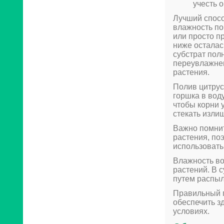
учесть 
Лучший спосо
влажность по
или просто п
ниже осталас
субстрат пол
переувлажнен
растения.
Полив цитрус
горшка в вод
чтобы корни 
стекать изли
Важно помнит
растения, по
использовать
Влажность во
растений. В 
путем распыл
Правильный 
обеспечить з
условиях.