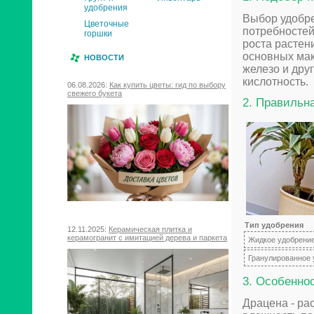
удобрения
Выбор удобре
Цветочные
потребностей
горшки
роста растен
основных макр
НОВОСТИ
железо и дру
кислотность.
06.08.2026:
Как купить цветы: гид по выбору
свежего букета
2. Правильн
Тип удобрения
12.11.2025:
Керамическая плитка и
керамогранит с имитацией дерева и паркета
Жидкое удобрени
Гранулированное 
3. Особенно
Драцена - ра