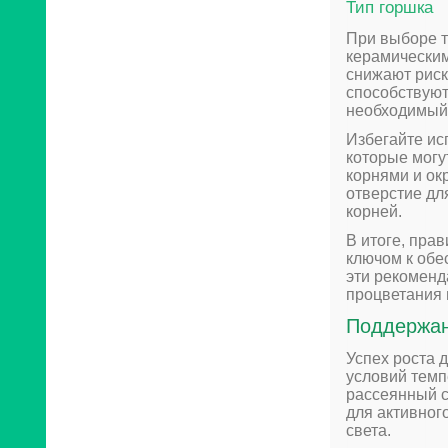
Тип горшка
При выборе т
керамически
снижают риск
способствуют
необходимый 
Избегайте ис
которые могу
корнями и ок
отверстие дл
корней.
В итоге, пра
ключом к обе
эти рекоменд
процветания
Поддержан
Успех роста 
условий темп
рассеянный с
для активног
света.