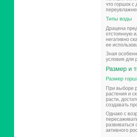
что горшок с 
переувлажне
Типы воды
Драцена пред
отстоянную и
негативно ск
ее использов
Зная особенн
условия для 
Размер и 
Размер горш
При выборе р
растения и с
расти, доста
создавать пр
Однако с воз
пересаживать
развиваться 
активного ро