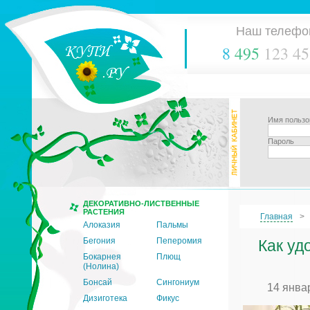
Наш телефо
8
495
123 45
Имя пользо
Пароль
ДЕКОРАТИВНО-ЛИСТВЕННЫЕ
РАСТЕНИЯ
Главная
Алоказия
Пальмы
Бегония
Пеперомия
Как уд
Бокарнея
Плющ
(Нолина)
Бонсай
Сингониум
14 янва
Дизиготека
Фикус