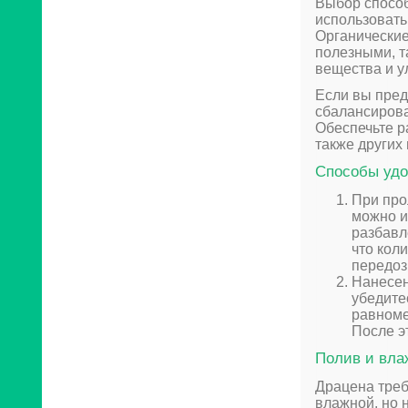
Выбор способ
использовать
Органические
полезными, т
вещества и у
Если вы пред
сбалансирова
Обеспечьте р
также других
Способы удо
При про
можно и
разбавл
что кол
передоз
Нанесен
убедите
равноме
После э
Полив и вла
Драцена треб
влажной, но 