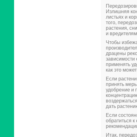
Передозировк
Излишняя кон
листьях и кор
того, передо
растения, сн
и вредителям
Чтобы избежа
производител
драцены реко
зависимости 
применять уд
как это може
Если растени
принять меры
удобрение и 
концентрацию
воздержаться
дать растени
Если состоян
обратиться к
рекомендаци
Итак, передо