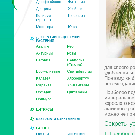
Диффенбахия
Фиттония
Драцена
Хвойные
Кодиеум
Шефлера
(Кротон)
Монстера
Юкка
ДЕКОРАТИВНО-ЦВЕТУЩИЕ
РАСТЕНИЯ
Азалия
Рео
Антуриум
Розы
Бегония
Сенполия
(Фиалка)
для своего р
Бромелиевые
Спатифиллум
удобрений, ч
Поэтому, выб
Калатея
Хлорофитум
рекомендации
Маранта
Хризантемы
Наиболее по
Орхидеи
Цикламены
минеральное 
Примула
взрослого во
активного рос
ЦИТРУСЫ
можно не при
КАКТУСЫ И СУККУЛЕНТЫ
Секреты у
РАЗНОЕ
1. Подобор 
Грунт и
Инвентарь