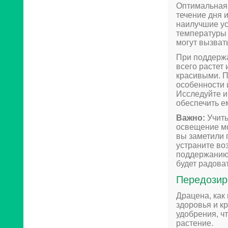
Оптимальная 
течение дня 
наилучшие ус
температуры 
могут вызвать
При поддерж
всего растет
красивыми. П
особенности 
Исследуйте и
обеспечить е
Важно:
Учиты
освещение мо
вы заметили 
устраните во
поддержанию
будет радова
Передозир
Драцена, как
здоровья и к
удобрения, ч
растение.