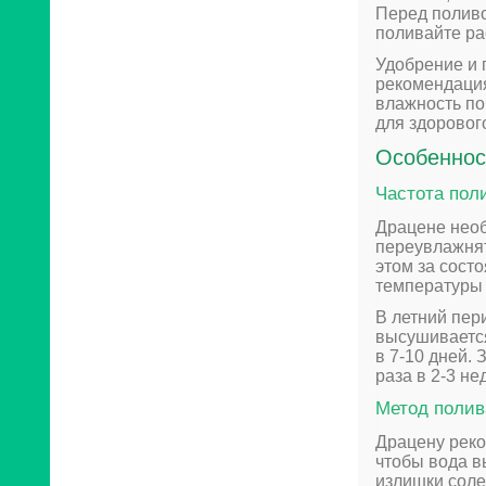
Перед поливо
поливайте ра
Удобрение и 
рекомендация
влажность по
для здорового
Особеннос
Частота пол
Драцене необ
переувлажнят
этом за сост
температуры 
В летний пер
высушивается
в 7-10 дней.
раза в 2-3 не
Метод полив
Драцену реко
чтобы вода в
излишки соле