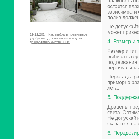
влажность по
остается вла
зависимости 
полив долже
Не допускайт
может привес
29.12.2024:
Как выбрать правильное
удобрение для алоказии и других
4. Размер и 
декоративно-лиственных
Размер и тип
выбирать гор
подгнивания 
вертикальный
Пересадка ра
примерно раз
лета.
5. Поддержа
Драцены пред
света. Оптим
Не допускайт
сказаться на 
6. Передози