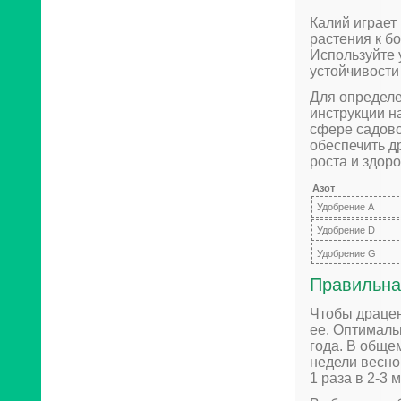
Калий играет
растения к б
Используйте 
устойчивости
Для определе
инструкции н
сфере садово
обеспечить д
роста и здоро
Азот
Удобрение A
Удобрение D
Удобрение G
Правильна
Чтобы драцен
ее. Оптималь
года. В обще
недели весно
1 раза в 2-3 