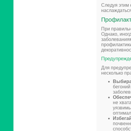
Следуя этим 
наслаждаться
Профилакт
При правильн
Однако, иног
заболеваниям
профилактики
декоративнос
Предупрежде
Для предупре
несколько пр
Выбира
бегоний
заболев
Обеспе
не хват
уязвимы
оптимал
Избега
почвенн
способс