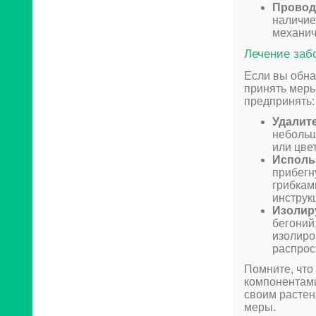
Провод
наличие
механич
Лечение заб
Если вы обна
принять меры
предпринять:
Удалит
небольш
или цве
Исполь
прибегн
грибкам
инструк
Изолир
бегоний
изолиро
распрос
Помните, что
компонентами
своим растен
меры.