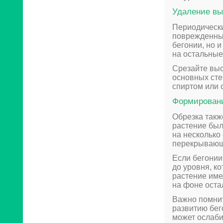
Удаление вы
Периодически
поврежденные
бегонии, но 
на остальные
Срезайте выс
основных сте
спиртом или 
Формировани
Обрезка такж
растение был
на несколько
перекрывающ
Если бегонии
до уровня, к
растение име
на фоне оста
Важно помнит
развитию бег
может ослаби