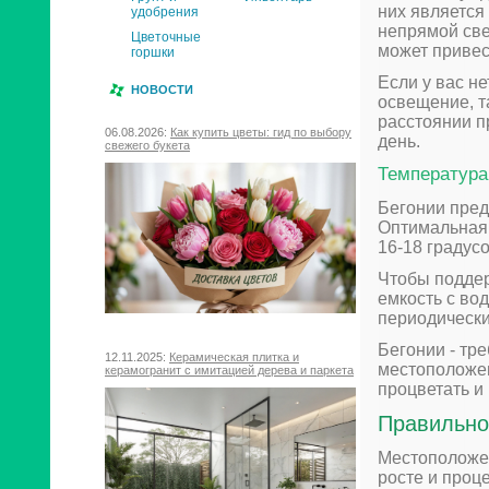
них является 
удобрения
непрямой све
Цветочные
может привес
горшки
Если у вас н
НОВОСТИ
освещение, т
расстоянии п
06.08.2026:
Как купить цветы: гид по выбору
день.
свежего букета
Температура
Бегонии пред
Оптимальная 
16-18 градус
Чтобы поддер
емкость с во
периодически
Бегонии - тр
12.11.2025:
Керамическая плитка и
местоположен
керамогранит с имитацией дерева и паркета
процветать и
Правильно
Местоположен
росте и проц