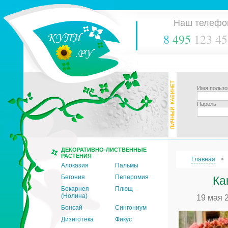
Наш телефо
8
495
123 45
Имя пользо
Пароль
ДЕКОРАТИВНО-ЛИСТВЕННЫЕ
РАСТЕНИЯ
Главная
Алоказия
Пальмы
Бегония
Пеперомия
Ка
Бокарнея
Плющ
(Нолина)
19 мая 
Бонсай
Сингониум
Дизиготека
Фикус