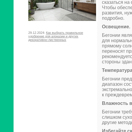
сказаться на
Чтобы обеспе
развития, ну
подробно.
Освещение.
29.12.2024:
Как выбрать правильное
Бегонии явля
удобрение для алоказии и других
декоративно-лиственных
для нормальн
прямому солн
переносят пр
рекомендуетс
стороны здан
Температура
Бегонии пред
диапазон сос
экстремально
к преждеврем
Влажность в
Бегонии треб
слишком сухо
другие метод
Избегайте с