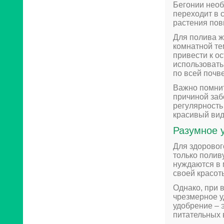
Бегонии необ
переходит в с
растения пов
Для полива ж
комнатной те
привести к о
использовать
по всей почве
Важно помнит
причиной заб
регулярность
красивый вид
Разумное 
Для здоровог
только полив
нуждаются в 
своей красот
Однако, при 
чрезмерное у
удобрение – 
питательных 