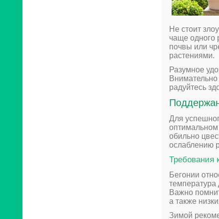
Не стоит зло
чаще одного 
почвы или чр
растениями.
Разумное удо
Внимательно 
радуйтесь зд
Поддержан
Для успешног
оптимальном 
обильно цвес
ослаблению р
Требования 
Бегонии отно
температура 
Важно помнит
а также низки
Зимой рекоме