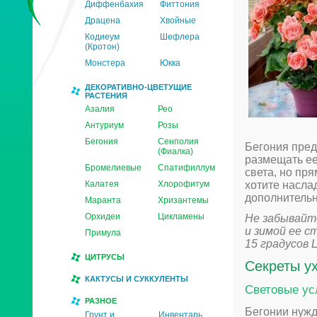
Диффенбахия
Фиттония
Драцена
Хвойные
Кодиеум
Шефлера
(Кротон)
Монстера
Юкка
ДЕКОРАТИВНО-ЦВЕТУЩИЕ
РАСТЕНИЯ
Азалия
Рео
Антуриум
Розы
Бегония
Сенполия
Бегония пред
(Фиалка)
размещать ее
Бромелиевые
Спатифиллум
света, но пр
Калатея
Хлорофитум
хотите насла
дополнитель
Маранта
Хризантемы
Орхидеи
Цикламены
Не забывайте
и зимой ее 
Примула
15 градусов 
ЦИТРУСЫ
Секреты у
КАКТУСЫ И СУККУЛЕНТЫ
Световые ус
РАЗНОЕ
Бегонии нужд
Грунт и
Инвентарь