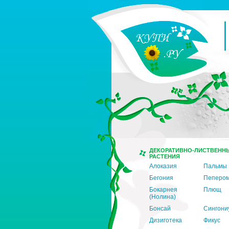
ДЕКОРАТИВНО-ЛИСТВЕНН
РАСТЕНИЯ
Алоказия
Пальмы
Бегония
Пеперо
Бокарнея
Плющ
(Нолина)
Бонсай
Сингони
Дизиготека
Фикус