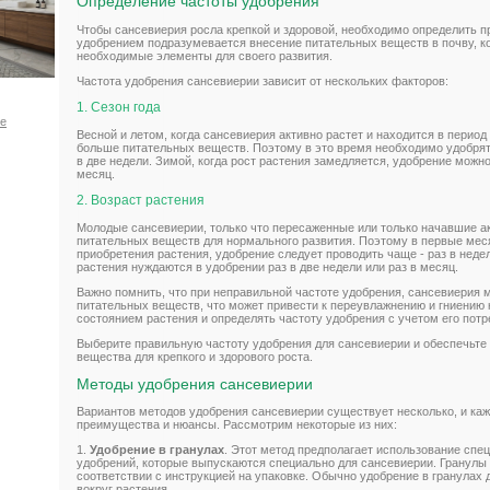
Определение частоты удобрения
Чтобы сансевиерия росла крепкой и здоровой, необходимо определить п
удобрением подразумевается внесение питательных веществ в почву, к
необходимые элементы для своего развития.
Частота удобрения сансевиерии зависит от нескольких факторов:
1. Сезон года
ое
Весной и летом, когда сансевиерия активно растет и находится в период 
больше питательных веществ. Поэтому в это время необходимо удобрят
в две недели. Зимой, когда рост растения замедляется, удобрение можно
месяц.
2. Возраст растения
Молодые сансевиерии, только что пересаженные или только начавшие а
питательных веществ для нормального развития. Поэтому в первые мес
приобретения растения, удобрение следует проводить чаще - раз в неде
растения нуждаются в удобрении раз в две недели или раз в месяц.
Важно помнить, что при неправильной частоте удобрения, сансевиерия
питательных веществ, что может привести к переувлажнению и гниению 
состоянием растения и определять частоту удобрения с учетом его потр
Выберите правильную частоту удобрения для сансевиерии и обеспечьте
вещества для крепкого и здорового роста.
Методы удобрения сансевиерии
Вариантов методов удобрения сансевиерии существует несколько, и каж
преимущества и нюансы. Рассмотрим некоторые из них:
1.
Удобрение в гранулах
. Этот метод предполагает использование сп
удобрений, которые выпускаются специально для сансевиерии. Гранулы
соответствии с инструкцией на упаковке. Обычно удобрение в гранулах
вокруг растения.