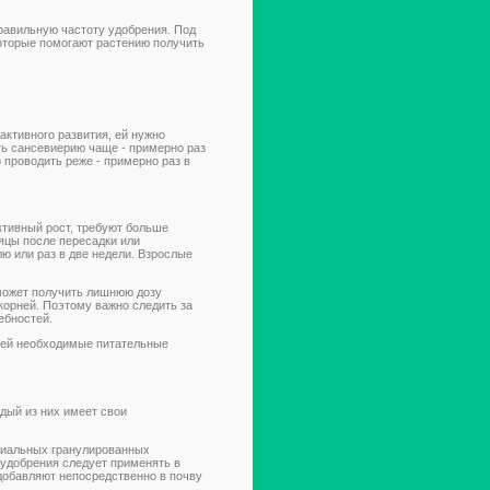
равильную частоту удобрения. Под
оторые помогают растению получить
активного развития, ей нужно
ь сансевиерию чаще - примерно раз
 проводить реже - примерно раз в
ктивный рост, требуют больше
яцы после пересадки или
лю или раз в две недели. Взрослые
 может получить лишнюю дозу
корней. Поэтому важно следить за
ебностей.
 ей необходимые питательные
дый из них имеет свои
ециальных гранулированных
 удобрения следует применять в
 добавляют непосредственно в почву