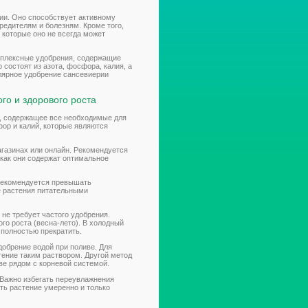
ии. Оно способствует активному
редителям и болезням. Кроме того,
которые оно не всегда может
мплексные удобрения, содержащие
состоят из азота, фосфора, калия, а
улярное удобрение сансевиерии
го и здорового роста
, содержащее все необходимые для
ор и калий, которые являются
газинах или онлайн. Рекомендуется
 как они содержат оптимальное
 рекомендуется превышать
ке растения питательными
не требует частого удобрения.
го роста (весна-лето). В холодный
 полностью прекратить.
обрение водой при поливе. Для
тение таким раствором. Другой метод
ве рядом с корневой системой.
Важно избегать переувлажнения
ать растение умеренно и только