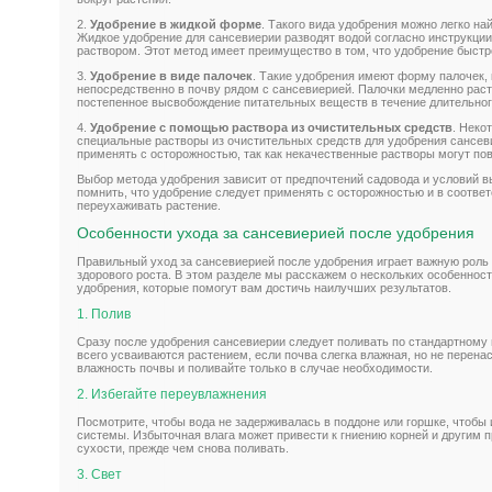
2.
Удобрение в жидкой форме
. Такого вида удобрения можно легко на
Жидкое удобрение для сансевиерии разводят водой согласно инструкци
раствором. Этот метод имеет преимущество в том, что удобрение быстр
3.
Удобрение в виде палочек
. Такие удобрения имеют форму палочек,
непосредственно в почву рядом с сансевиерией. Палочки медленно рас
постепенное высвобождение питательных веществ в течение длительног
4.
Удобрение с помощью раствора из очистительных средств
. Неко
специальные растворы из очистительных средств для удобрения сансев
применять с осторожностью, так как некачественные растворы могут по
Выбор метода удобрения зависит от предпочтений садовода и условий 
помнить, что удобрение следует применять с осторожностью и в соответ
переухаживать растение.
Особенности ухода за сансевиерией после удобрения
Правильный уход за сансевиерией после удобрения играет важную роль 
здорового роста. В этом разделе мы расскажем о нескольких особенност
удобрения, которые помогут вам достичь наилучших результатов.
1. Полив
Сразу после удобрения сансевиерии следует поливать по стандартному
всего усваиваются растением, если почва слегка влажная, но не перена
влажность почвы и поливайте только в случае необходимости.
2. Избегайте переувлажнения
Посмотрите, чтобы вода не задерживалась в поддоне или горшке, чтобы
системы. Избыточная влага может привести к гниению корней и другим 
сухости, прежде чем снова поливать.
3. Свет