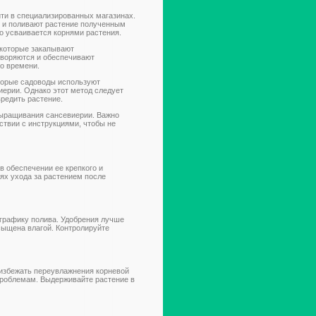
йти в специализированных магазинах.
и и поливают растение полученным
о усваивается корнями растения.
 которые закапывают
творяются и обеспечивают
о времени.
торые садоводы используют
иерии. Однако этот метод следует
вредить растение.
выращивания сансевиерии. Важно
ствии с инструкциями, чтобы не
в обеспечении ее крепкого и
ях ухода за растением после
 графику полива. Удобрения лучше
сыщена влагой. Контролируйте
 избежать переувлажнения корневой
проблемам. Выдерживайте растение в