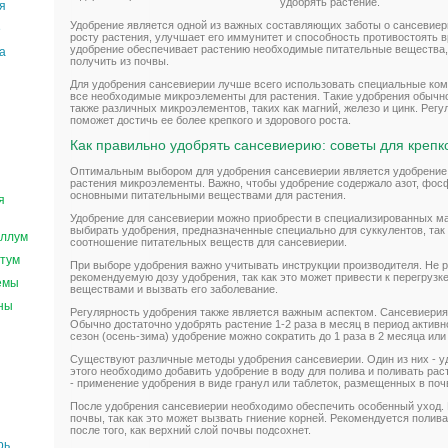
удобрять растение.
я
Удобрение является одной из важных составляющих заботы о сансевиер
е
росту растения, улучшает его иммунитет и способность противостоять в
удобрение обеспечивает растению необходимые питательные вещества, 
а
получить из почвы.
Для удобрения сансевиерии лучше всего использовать специальные ко
все необходимые микроэлементы для растения. Такие удобрения обычно 
также различных микроэлементов, таких как магний, железо и цинк. Рег
поможет достичь ее более крепкого и здорового роста.
Как правильно удобрять сансевиерию: советы для крепко
Оптимальным выбором для удобрения сансевиерии является удобрение
растения микроэлементы. Важно, чтобы удобрение содержало азот, фосф
основными питательными веществами для растения.
я
Удобрение для сансевиерии можно приобрести в специализированных ма
выбирать удобрения, предназначенные специально для суккулентов, так
ллум
соотношение питательных веществ для сансевиерии.
тум
При выборе удобрения важно учитывать инструкции производителя. Не
рекомендуемую дозу удобрения, так как это может привести к перегруз
емы
веществами и вызвать его заболевание.
ны
Регулярность удобрения также является важным аспектом. Сансевиерия 
Обычно достаточно удобрять растение 1-2 раза в месяц в период активно
сезон (осень-зима) удобрение можно сократить до 1 раза в 2 месяца или
Существуют различные методы удобрения сансевиерии. Один из них - уд
этого необходимо добавить удобрение в воду для полива и поливать рас
- применение удобрения в виде гранул или таблеток, размещенных в поч
После удобрения сансевиерии необходимо обеспечить особенный уход. 
почвы, так как это может вызвать гниение корней. Рекомендуется полив
после того, как верхний слой почвы подсохнет.
рь