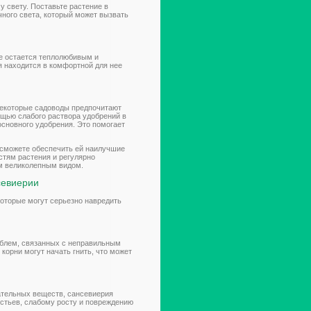
 свету. Поставьте растение в
чного света, который может вызвать
ие остается теплолюбивым и
я находится в комфортной для нее
некоторые садоводы предпочитают
щью слабого раствора удобрений в
основного удобрения. Это помогает
 сможете обеспечить ей наилучшие
остям растения и регулярно
им великолепным видом.
севиерии
которые могут серьезно навредить
блем, связанных с неправильным
корни могут начать гнить, что может
ательных веществ, сансевиерия
истьев, слабому росту и повреждению