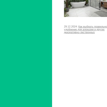
29.12.2024:
Как выбрать правильн
удобрение для алоказии и других
декоративно-лиственных