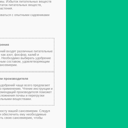
мы. Избыток питательных веществ
статок питательных веществ,
астения.
роваться с опытными садовниками
брения
ений входят различные питательные
 как азот, фосфор, калий и
. Необходимо выбирать удобрение
нным составом, удовлетворяющим
ансевиерии.
ии производителя
удобрений чаще всего предлагают
о применению. Чтение инструкции и
омендаций производителя поможет
сложнения почвы и перегрузки
ельными веществами.
 росту вашей сансевиерии. Следуя
 и обеспечить ему необходимые
ять свою сансевиерию, чтобы