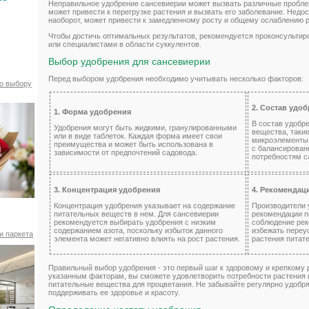
Неправильное удобрение сансевиерии может вызвать различные пробле
может привести к перегрузке растения и вызвать его заболевание. Недо
наоборот, может привести к замедленному росту и общему ослаблению р
Чтобы достичь оптимальных результатов, рекомендуется проконсульти
или специалистами в области суккулентов.
Выбор удобрения для сансевиерии
Перед выбором удобрения необходимо учитывать несколько факторов:
по выбору
2. Состав удо
1. Форма удобрения
В состав удобр
Удобрения могут быть жидкими, гранулированными
вещества, такие
или в виде таблеток. Каждая форма имеет свои
микроэлементы
преимущества и может быть использована в
с балансирова
зависимости от предпочтений садовода.
потребностям с
3. Концентрация удобрения
4. Рекомендац
Концентрация удобрения указывает на содержание
Производители 
питательных веществ в нем. Для сансевиерии
рекомендации п
рекомендуется выбирать удобрения с низким
соблюдение рек
содержанием азота, поскольку избыток данного
избежать переу
и паркета
элемента может негативно влиять на рост растения.
растения питат
Правильный выбор удобрения - это первый шаг к здоровому и крепкому
указанным факторам, вы сможете удовлетворить потребности растения
питательные вещества для процветания. Не забывайте регулярно удобр
поддерживать ее здоровье и красоту.