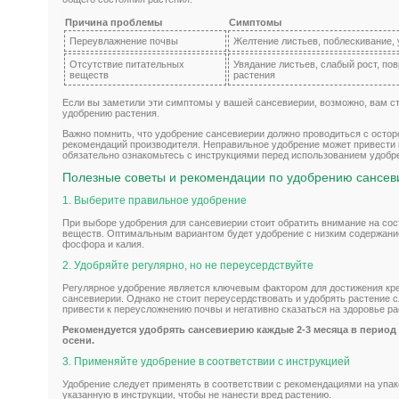
Причина проблемы
Симптомы
Переувлажнение почвы
Желтение листьев, поблескивание, 
Отсутствие питательных
Увядание листьев, слабый рост, по
веществ
растения
Если вы заметили эти симптомы у вашей сансевиерии, возможно, вам ст
удобрению растения.
Важно помнить, что удобрение сансевиерии должно проводиться с осто
рекомендаций производителя. Неправильное удобрение может привести
обязательно ознакомьтесь с инструкциями перед использованием удобр
Полезные советы и рекомендации по удобрению сансев
1. Выберите правильное удобрение
При выборе удобрения для сансевиерии стоит обратить внимание на сос
веществ. Оптимальным вариантом будет удобрение с низким содержани
фосфора и калия.
2. Удобряйте регулярно, но не переусердствуйте
Регулярное удобрение является ключевым фактором для достижения креп
сансевиерии. Однако не стоит переусердствовать и удобрять растение с
привести к переусложнению почвы и негативно сказаться на здоровье ра
Рекомендуется удобрять сансевиерию каждые 2-3 месяца в период 
осени.
3. Применяйте удобрение в соответствии с инструкцией
Удобрение следует применять в соответствии с рекомендациями на упак
указанную в инструкции, чтобы не нанести вред растению.