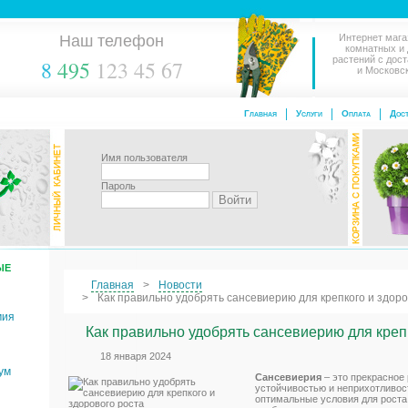
Наш телефон
Интернет мага
комнатных и
растений с дос
8
495
123 45 67
и Московс
Главная
Услуги
Оплата
Дост
Имя пользователя
Пароль
ЫЕ
Главная
Новости
Как правильно удобрять сансевиерию для крепкого и здоро
мия
Как правильно удобрять сансевиерию для крепк
18 января 2024
ум
Сансевиерия
– это прекрасное 
устойчивостью и неприхотливос
оптимальные условия для роста