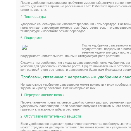
После удобрения сансевиерии требуется умеренный доступ к солнечному
место, где имеется яркий, но рассеянный свет. Избегайте прямого солне
ожоги на листьях.
4. Температура
Удобрение сансевиерии не изменяет требования к температуре. Растен
предпочитает умеренные температуры. Удостоверьтесь, что сансевиери
температуре и избегайте резких перепадов.
5. Подкормки
После удобрения сансевиерии 
осуществлять подкормки с помо
течение недели или двух после 
поддерживать питательность почвы и стимулирует рост растения.
Следуя этим особенностям ухода за сансевиерией после удобрения, вы
условия для здорового и крепкого роста. Будьте внимательны к потребн
контролируйте его состояние, и сансевиерия будет вам благодарна сво
Проблемы, связанные с неправильным удобрением сан
Неправильное удобрение сансевиерии может привести к ряду проблем, 
здоровью и росту растения. Вот некоторые из них:
1. Переувлажнение почвы
Переувлажнение почвы является одной из самых распространенных про
удобрением сансевиерии. Если растение получает слишком много влаги, 
привести к угасанию и гибели растения.
2. Отсутствие питательных веществ
Если удобрение не содержит достаточного количества необходимых пит
может страдать от дефицита питания. Это может привести к увяданию л
общего состояния растения.