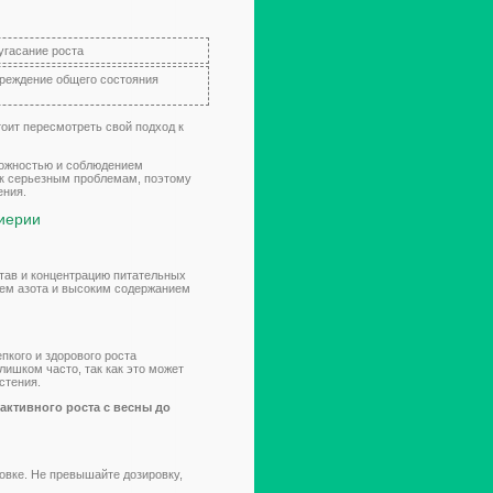
угасание роста
вреждение общего состояния
оит пересмотреть свой подход к
рожностью и соблюдением
 к серьезным проблемам, поэтому
ения.
иерии
тав и концентрацию питательных
ем азота и высоким содержанием
кого и здорового роста
лишком часто, так как это может
стения.
активного роста с весны до
овке. Не превышайте дозировку,