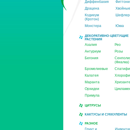
Диффенбахия
Фиттони
Драцена
Хвойны
Кодиеум
Шефлер
(Кротон)
Монстера
Юкка
ДЕКОРАТИВНО-ЦВЕТУЩИЕ
РАСТЕНИЯ
Азалия
Рео
Антуриум
Розы
Бегония
Сенполи
(Фиалка)
Бромелиевые
Спатифи
Калатея
Хлорофи
Маранта
Хризант
Орхидеи
Цикламе
Примула
ЦИТРУСЫ
КАКТУСЫ И СУККУЛЕНТЫ
РАЗНОЕ
Грунт и
Инвента