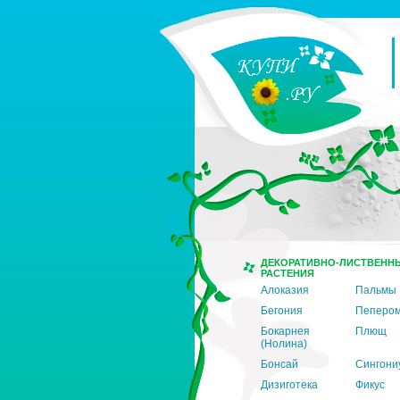
ДЕКОРАТИВНО-ЛИСТВЕНН
РАСТЕНИЯ
Алоказия
Пальмы
Бегония
Пеперо
Бокарнея
Плющ
(Нолина)
Бонсай
Сингони
Дизиготека
Фикус