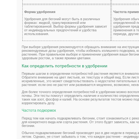
Форма удобрения
Частота приме
Удобрения для бегоний могут быть в различных
Удобрения обыч
формах: жидкой, гранулированной или
определенной п
таблетированной. Выбор формы удобрения зависит
удобрения пред
от индивидуальных предпочтений и удобства
применения в т
использования.
периода, другие
При выборе удобрения рекомендуется обращать внимание на инструкци
рекомендуемые дозы удобрения, чтобы избежать излишнего подкорма, к
растению. При правильном выборе и применении удобрения ваши бегони
здоровым ростом, а также яркими цветами.
Как определить потребности в удобрении
Первым шагом в определении потребностей растения является внимател
Обратите внимание на цвет листьев, их текстуру и общий вид. Если лис
искривленные, это может свидетельствовать о недостатке питательных 
растения: если оно не растет или развивается медленно, возможно, нех
Для более точного определения потребностей в удобрении можно воспо
почвы. Эти тесты помогут определить наличие и количество определенн
таких как азот, фосфор и калий. На основе результатов тестов можно п
корректировать дозу.
Частота подкормок
Перед тем как начать подкармливать бегонии, стоит ознакомиться с ре
для конкретного вида или сорта растения. От этого будет зависеть, как 
бегонии.
Обычно подкармливание бегоний производят раз в две недели в период ак
летом. Однако, не стоит забывать о том, что каждое растение - индивид