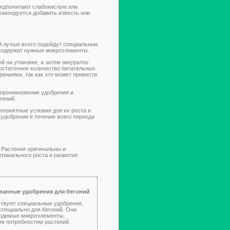
редпочитают слабокислую или
комендуется добавить известь или
й лучше всего подойдут специальные
 содержат нужные микроэлементы.
й на упаковке, а затем аккуратно
остаточное количество питательных
рениями, так как это может привести
 проникновение удобрения и
тений.
оприятные условия для их роста и
 удобрении в течение всего периода
 Растения оригинальны и
тимального роста и развития.
ванные удобрения для бегоний
твуют специальные удобрения,
специально для бегоний. Они
ходимые микроэлементы,
е потребностям растений.