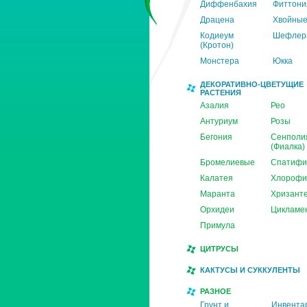
Диффенбахия
Фиттони
Драцена
Хвойны
Кодиеум
Шефлер
(Кротон)
Монстера
Юкка
ДЕКОРАТИВНО-ЦВЕТУЩИЕ
РАСТЕНИЯ
Азалия
Рео
Антуриум
Розы
Бегония
Сенполи
(Фиалка)
Бромелиевые
Спатифи
Калатея
Хлорофи
Маранта
Хризант
Орхидеи
Цикламе
Примула
ЦИТРУСЫ
КАКТУСЫ И СУККУЛЕНТЫ
РАЗНОЕ
Грунт и
Инвента