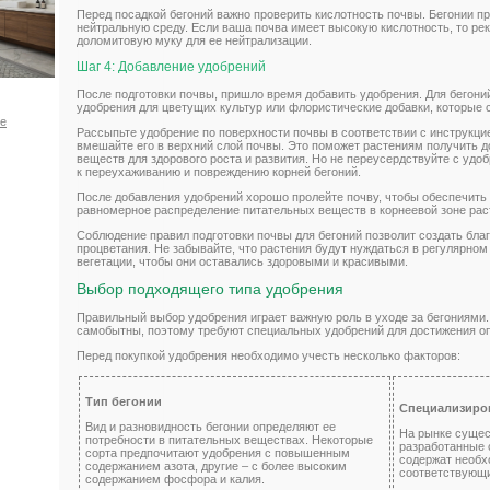
Перед посадкой бегоний важно проверить кислотность почвы. Бегонии п
нейтральную среду. Если ваша почва имеет высокую кислотность, то ре
доломитовую муку для ее нейтрализации.
Шаг 4: Добавление удобрений
После подготовки почвы, пришло время добавить удобрения. Для бегони
удобрения для цветущих культур или флористические добавки, которые
ое
Рассыпьте удобрение по поверхности почвы в соответствии с инструкцие
вмешайте его в верхний слой почвы. Это поможет растениям получить д
веществ для здорового роста и развития. Но не переусердствуйте с удоб
к переухаживанию и повреждению корней бегоний.
После добавления удобрений хорошо пролейте почву, чтобы обеспечить
равномерное распределение питательных веществ в корнеевой зоне рас
Соблюдение правил подготовки почвы для бегоний позволит создать благ
процветания. Не забывайте, что растения будут нуждаться в регулярном
вегетации, чтобы они оставались здоровыми и красивыми.
Выбор подходящего типа удобрения
Правильный выбор удобрения играет важную роль в уходе за бегониями.
самобытны, поэтому требуют специальных удобрений для достижения оп
Перед покупкой удобрения необходимо учесть несколько факторов:
Тип бегонии
Специализиро
Вид и разновидность бегонии определяют ее
На рынке сущес
потребности в питательных веществах. Некоторые
разработанные 
сорта предпочитают удобрения с повышенным
содержат необ
содержанием азота, другие – с более высоким
соответствующи
содержанием фосфора и калия.