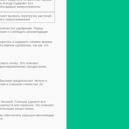
Не всегда содержит все
обходимые микроэлементы
Может вызвать перегрузку растения
Риск переухаживания
оличество удобрения. Перед
ению и соблюдать рекомендации
оцветать и радовать своими яркими
гулярном удобрении, так как это
товить почву. Это поможет
х долговременному процветанию.
 Бегонии предпочитают легкую и
лая и слишком глинистая, ее
и бегоний. Сначала удалите все
компоста или перегноя. Это поможет
ательными веществами.
тобы обеспечить хорошую вентиляцию
ся.