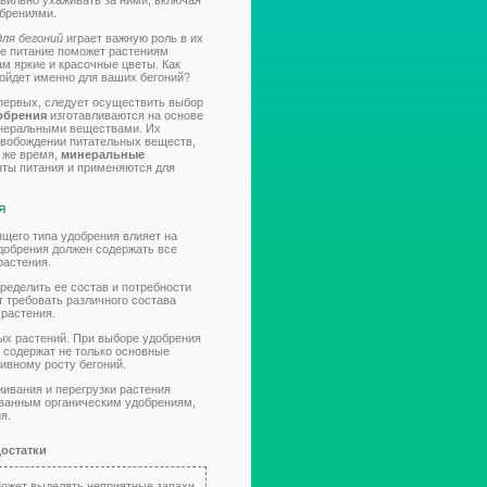
авильно ухаживать за ними, включая
брениями.
для бегоний
играет важную роль в их
ое питание поможет растениям
ам яркие и красочные цветы. Как
дойдет именно для ваших бегоний?
-первых, следует осуществить выбор
обрения
изготавливаются на основе
минеральными веществами. Их
свобождении питательных веществ,
 же время,
минеральные
ты питания и применяются для
я
ящего типа удобрения влияет на
добрения должен содержать все
растения.
ределить ее состав и потребности
т требовать различного состава
 растения.
ых растений. При выборе удобрения
 содержат не только основные
ивному росту бегоний.
живания и перегрузки растения
ванным органическим удобрениям,
я.
остатки
Может выделять неприятные запахи