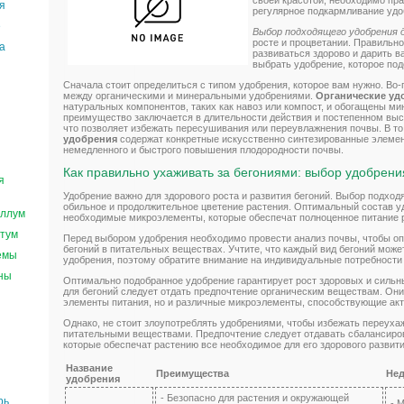
своей красотой, необходимо пр
я
регулярное подкармливание удо
е
Выбор подходящего удобрения 
росте и процветании. Правильн
а
развиваться здорово и дарить в
выбрать удобрение, которое по
Сначала стоит определиться с типом удобрения, которое вам нужно. Во
между органическими и минеральными удобрениями.
Органические уд
натуральных компонентов, таких как навоз или компост, и обогащены 
преимущество заключается в длительности действия и постепенном вы
что позволяет избежать пересушивания или переувлажнения почвы. В то
удобрения
содержат конкретные искусственно синтезированные элемен
немедленного и быстрого повышения плодородности почвы.
Как правильно ухаживать за бегониями: выбор удобрени
я
Удобрение важно для здорового роста и развития бегоний. Выбор подход
обильное и продолжительное цветение растения. Оптимальный состав у
ллум
необходимые микроэлементы, которые обеспечат полноценное питание 
тум
Перед выбором удобрения необходимо провести анализ почвы, чтобы оп
бегоний в питательных веществах. Учтите, что каждый вид бегоний може
емы
удобрения, поэтому обратите внимание на индивидуальные потребности
ны
Оптимально подобранное удобрение гарантирует рост здоровых и сильн
для бегоний следует отдать предпочтение органическим веществам. Они
элементы питания, но и различные микроэлементы, способствующие акт
Однако, не стоит злоупотреблять удобрениями, чтобы избежать переуха
питательными веществами. Предпочтение следует отдавать сбалансиро
которые обеспечат растению все необходимое для его здорового развити
Название
Преимущества
Нед
удобрения
- Безопасно для растения и окружающей
рь
- 