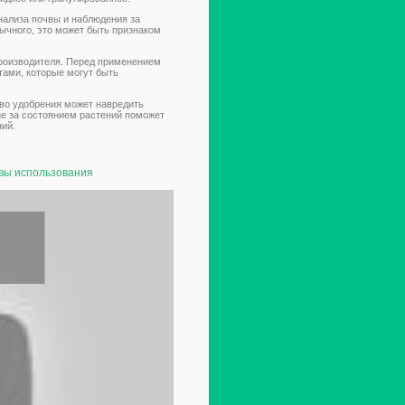
нализа почвы и наблюдения за
бычного, это может быть признаком
производителя. Перед применением
тами, которые могут быть
тво удобрения может навредить
ие за состоянием растений поможет
ний.
овы использования