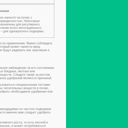
нения
но наносят на почву с
ериодичностью. Некоторые
назначены для регулярного
ечение всего вегетационного
 – для однократного подкорма.
ю по применению. Важно соблюдать
оторый может нанести вред
и будут радовать вас красивым и
ьное наблюдение за его состоянием.
тья бледные, желтые или
веществ. Следите также за ростом
ватка удобрений является причиной.
льзоваться специальными тестами
ых питательных веществ в почве,
одобрать необходимое удобрение или
комендациями по частоте подкормок
часто именно вам следует удобрять
тивного роста, то есть весной и
уальное, и может потребоваться