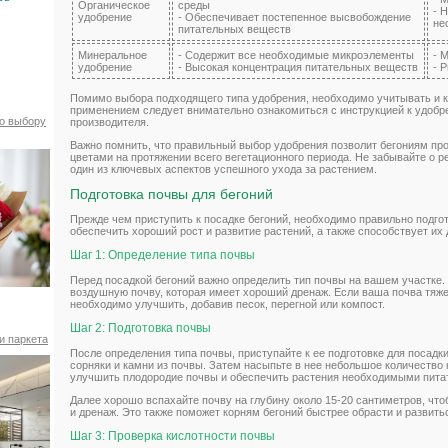
Органическое
среды
- 
удобрение
- Обеспечивает постепенное высвобождение
не
питательных веществ
Минеральное
- Содержит все необходимые микроэлементы
- 
удобрение
- Высокая концентрация питательных веществ
- 
Помимо выбора подходящего типа удобрения, необходимо учитывать и к
применением следует внимательно ознакомиться с инструкцией к удобр
по выбору
производителя.
Важно помнить, что правильный выбор удобрения позволит бегониям пр
цветами на протяжении всего вегетационного периода. Не забывайте о ре
один из ключевых аспектов успешного ухода за растением.
Подготовка почвы для бегоний
Прежде чем приступить к посадке бегоний, необходимо правильно подго
обеспечить хороший рост и развитие растений, а также способствует и
Шаг 1: Определение типа почвы
Перед посадкой бегоний важно определить тип почвы на вашем участке.
воздушную почву, которая имеет хороший дренаж. Если ваша почва тяже
необходимо улучшить, добавив песок, перегной или компост.
Шаг 2: Подготовка почвы
и паркета
После определения типа почвы, приступайте к ее подготовке для посадк
сорняки и камни из почвы. Затем насыпьте в нее небольшое количество 
улучшить плодородие почвы и обеспечить растения необходимыми пит
Далее хорошо вспахайте почву на глубину около 15-20 сантиметров, ч
и дренаж. Это также поможет корням бегоний быстрее обрасти и развить
Шаг 3: Проверка кислотности почвы