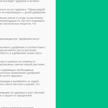
ия выглядит здоровой и активно
ться на его здоровье. Перед каждой
ы не переборщить с дозой удобрения.
ажным шагом в уходе за растением.
рекомендации по частоте подкормок.
во питательных веществ, что
производителя. Удобрения могут
льзовать удобрения в соответствии с
од активного роста растения,
ребность в удобрениях может быть
чвы и уровень ее влажности.
 возможных ожогов корней растения.
, содержащие необходимые
быточное применение удобрений
е на его здоровье.
опорции и разбавлять их водой
ть ожоги листьев и корней, что
яющим на здоровье и рост бегоний.
 и защите от вредителей.
ь переухаживания растения.