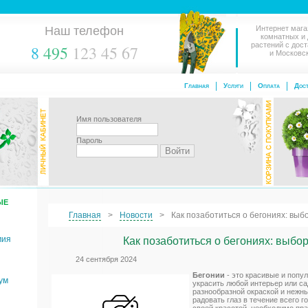
Наш телефон
Интернет мага
комнатных и
растений с дос
8
495
123 45 67
и Московс
Главная
Услуги
Оплата
Дост
Имя пользователя
Пароль
ЫЕ
Главная
Новости
Как позаботиться о бегониях: выб
мия
Как позаботиться о бегониях: выбо
24 сентября 2024
Бегонии
- это красивые и попу
ум
украсить любой интерьер или са
разнообразной окраской и нежн
радовать глаз в течение всего г