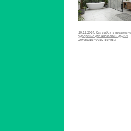
29.12.2024:
Как выбрать правильн
удобрение для алоказии и других
декоративно-лиственных