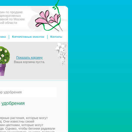
зин по продаже
 декоративных
тавкой по Москве
кой области
авка
Корпоративным клиентам
Контакты
Показать корзину
Ваша корзина пуста.
ор удобрения
р удобрения
лярные растения, которые могут
д. Они известны своей
ыми цветками, которые могут
ода. Однако, чтобы бегонии радовали