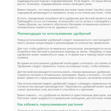
индивидуальный подход к подкармливанию. Если видите, что ваша бегон
растет, возможно, подкармливание можно проводить реже.
Важно помнить, что переухаживание растения также может пагубно сказа
подкормкой рекомендуется проверять почву и состояние растения, чтоб
В итоге, определение потребностей в удобрении для бегоний является в
Наблюдайте за его состоянием, используйте тесты почвы и соблюдайте 
Таким образом, вы сможете обеспечить бегониям оптимальное количест
положительно скажется на их здоровье и росте.
Рекомендации по использованию удобрений
Перед использованием удобрений следует ознакомиться с инструкцией 
иметь разные концентрации и рекомендации по количеству применения.
Для того чтобы добиться оптимальных результатов, рекомендуется испо
потребностями бегоний в различные периоды их жизни. Например, в пери
удобрение может применяться чаще, в то время как в период покоя пот
снижена.
Во время использования удобрений необходимо учитывать состояние по
Удобрения следует применять только на влажную почву, чтобы избежать
Для бегоний рекомендуется использовать сбалансированные удобрения
элементы питания в оптимальных пропорциях. Важно учитывать, что из
может привести к переухаживанию растения и оказать негативное влияни
При использовании жидких удобрений следует соблюдать правильные пр
согласно инструкции производителя. Переизбыток удобрений может вызва
снизит жизненную силу растения и способность к цветению.
Важно помнить, что удобрения не являются единственным фактором, вли
Растения также нуждаются в правильном освещении, достаточном поливе
Как избежать переухаживания растения
Правильный уход за бегониями требует баланса, поэтому важно избегат