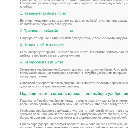
Следующие рекомендации помогут вам сохранить оптимальную заботу о
проблем:
1. Не переувлажняйте почву
Бегонии нуждаются в регулярном поливе, но избегайте излишнего увлаж
на влажность верхнего слоя грунта.
2. Правильно выбирайте горшки
Подбирайте горшки с отверстиями для дренажа, чтобы избежать задержк
3. Не осветляйте растения
Бегонии требуют яркого, но рассеянного света. Избегайте прямого солне
избежать перегрева и выгорания листьев.
4. Не удобряйте в избытке
Умеренное удобрение необходимо для роста и развития бегоний, но изб
переухаживанию и ослаблению растения. Следуйте указаниям по примен
переусердствуйте.
Соблюдая эти простые рекомендации, вы сможете избежать переухажива
здоровый рост и красивый внешний вид.
Подводя итоги: важность правильного выбора удобрения
Правильный выбор удобрения играет важную роль в уходе за бегониями.
всеми необходимыми питательными веществами, что способствует его з
Удобрение необходимо выбирать с учетом потребностей конкретного вид
требуют большего количества азота для стимуляции роста листьев, в то
больший уровень фосфора и калия для формирования цветков и корней.
При выборе удобрения следует обратить внимание на его состав и кон
питания. Важно также учитывать форму выпуска удобрения, например, ж