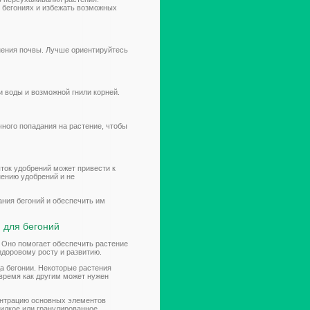
 бегониях и избежать возможных
нения почвы. Лучше ориентируйтесь
и воды и возможной гнили корней.
чного попадания на растение, чтобы
ыток удобрений может привести к
ению удобрений и не
ния бегоний и обеспечить им
 для бегоний
 Оно помогает обеспечить растение
доровому росту и развитию.
а бегонии. Некоторые растения
 время как другим может нужен
центрацию основных элементов
идкое или гранулированное.