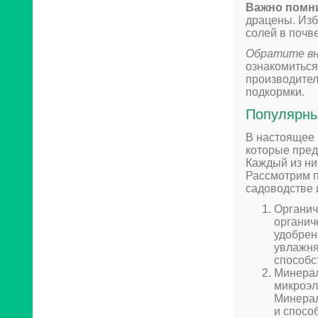
Важно помн
драцены. Изб
солей в почв
Обратите вн
ознакомиться
производител
подкормки.
Популярны
В настоящее 
которые пред
Каждый из ни
Рассмотрим п
садоводстве 
Органич
органич
удобрен
увлажня
способс
Минерал
микроэл
Минерал
и спосо