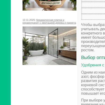
12.11.2025:
Керамическая плитка и
керамогранит с имитацией дерева и паркета
Чтобы выбрат
учитывать де
конкретного 
имеет большо
производител
переусыщени
ростом.
Выбор опт
Удобрения с
Одним из наи
азот, фосфор
развития рас
корневой сис
способствует
повышает его 
При выборе у
внимание на 