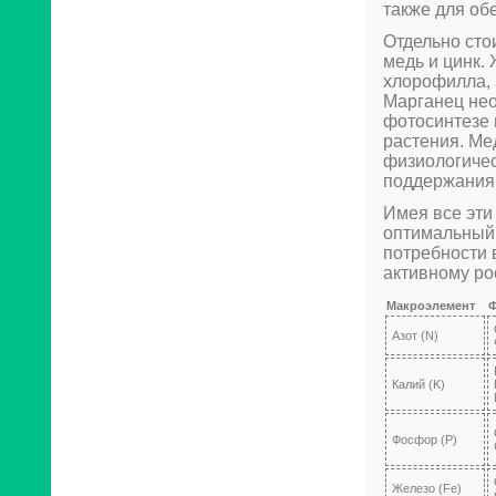
также для об
Отдельно сто
медь и цинк.
хлорофилла, 
Марганец нео
фотосинтезе 
растения. Ме
физиологичес
поддержания
Имея все эти
оптимальный 
потребности 
активному ро
Макроэлемент
Ф
Азот (N)
Калий (K)
Фосфор (P)
Железо (Fe)