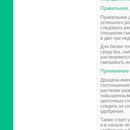
Правильное 
Правильное 
успешного ро
следовать ре
специалистам
в две-три не
Для более то
средства, на
растворяются
смешивать их
Применение 
Драцена имее
соотношения 
растение раз
повышенным 
цветочных ст
следить за с
удобрения.
Также стоит 
и в начале л