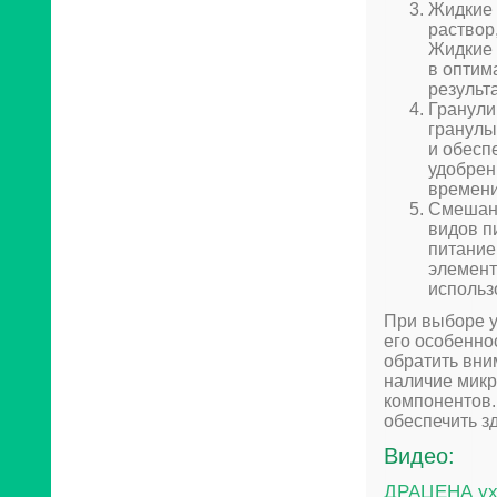
Жидкие 
раствор
Жидкие 
в оптим
результа
Гранули
гранулы
и обесп
удобрен
времени
Смешанн
видов п
питание
элемент
использ
При выборе у
его особенно
обратить вни
наличие микр
компонентов.
обеспечить з
Видео:
ДРАЦЕНА ух