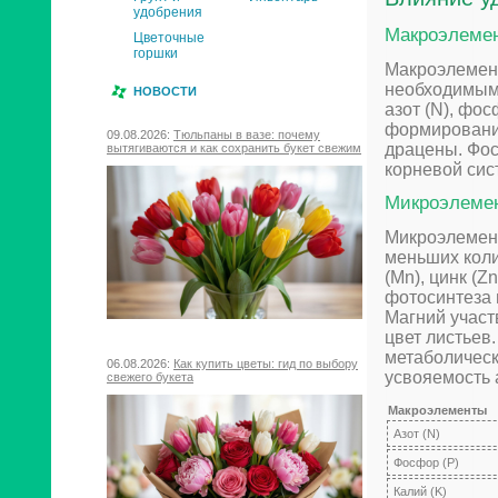
удобрения
Макроэлеме
Цветочные
горшки
Макроэлемен
необходимыми
НОВОСТИ
азот (N), фос
формирования
09.08.2026:
Тюльпаны в вазе: почему
драцены. Фос
вытягиваются и как сохранить букет свежим
корневой сис
Микроэлеме
Микроэлемент
меньших коли
(Mn), цинк (Z
фотосинтеза 
Магний участ
цвет листьев
метаболическ
06.08.2026:
Как купить цветы: гид по выбору
усвояемость а
свежего букета
Макроэлементы
Азот (N)
Фосфор (P)
Калий (K)