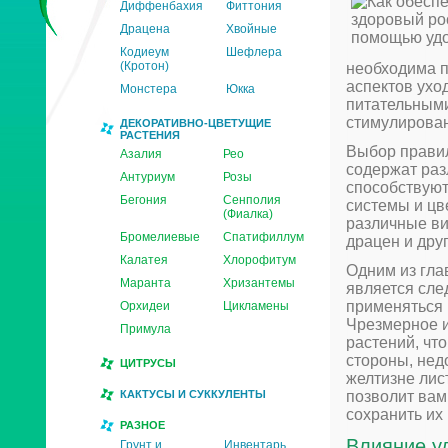
Диффенбахия
Фиттония
Драцена
Хвойные
Кодиеум
Шефлера
(Кротон)
необходима п
аспектов ухо
Монстера
Юкка
питательными
стимулирован
ДЕКОРАТИВНО-ЦВЕТУЩИЕ
РАСТЕНИЯ
Выбор правил
Азалия
Рео
содержат раз
Антуриум
Розы
способствуют
Бегония
Сенполия
системы и цв
(Фиалка)
различные ви
Бромелиевые
Спатифиллум
драцен и дру
Калатея
Хлорофитум
Одним из гла
Маранта
Хризантемы
является сле
применяться 
Орхидеи
Цикламены
Чрезмерное 
Примула
растений, чт
стороны, нед
ЦИТРУСЫ
желтизне лис
КАКТУСЫ И СУККУЛЕНТЫ
позволит вам
сохранить их 
РАЗНОЕ
Влияние у
Грунт и
Инвентарь