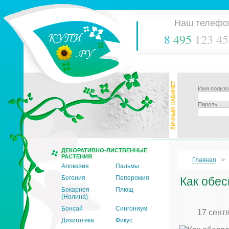
Наш телефо
8
495
123 45
Имя пользо
Пароль
ДЕКОРАТИВНО-ЛИСТВЕННЫЕ
РАСТЕНИЯ
Главная
Алоказия
Пальмы
Бегония
Пеперомия
Как обе
Бокарнея
Плющ
(Нолина)
Бонсай
Сингониум
17 сент
Дизиготека
Фикус