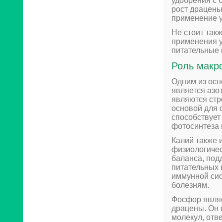
удобрения с 
рост драцены
применение 
Не стоит так
применения у
питательные 
Роль макр
Одним из осн
является азо
являются стр
основой для 
способствует
фотосинтеза 
Калий также 
физиологичес
баланса, под
питательных 
иммунной сис
болезням.
Фосфор явля
драцены. Он 
молекул, отв