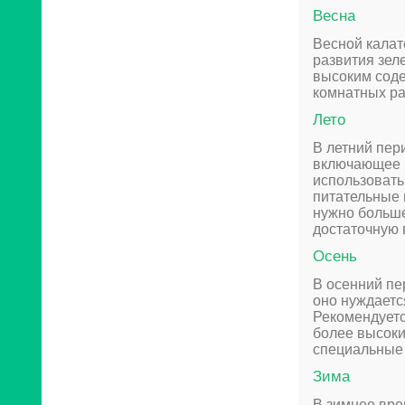
Весна
Весной калат
развития зел
высоким соде
комнатных ра
Лето
В летний пер
включающее в
использовать
питательные 
нужно больше
достаточную 
Осень
В осенний пе
оно нуждаетс
Рекомендуетс
более высоки
специальные 
Зима
В зимнее вре