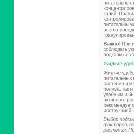
питательных 
концентриров
калий. Прави
контролирова
питательным
всего провод
гранулирован
Важно!
При и
соблюдать ук
подкормки в 
Жидкие удо
Жидкие удоб
питательных 
растения и м
полива, так 
удобным и бы
активного ро
рекомендуется
инструкцией 
Выбор подхо
факторов, вк
растения. П