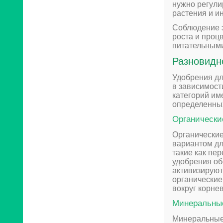
нужно регули
растения и и
Соблюдение э
роста и проц
питательным
Разновидн
Удобрения дл
в зависимост
категорий им
определенных
Органически
Органические
вариантом дл
такие как пе
удобрения об
активизируют
органические
вокруг корне
Минеральны
Минеральные