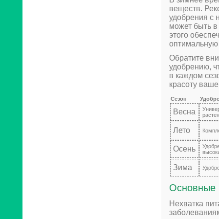
веществ. Рек
удобрения с 
может быть в
этого обеспе
оптимальную 
Обратите вни
удобрению, ч
в каждом сез
красоту ваше
Сезон
Удобр
Униве
Весна
расте
Лето
Компл
Удобре
Осень
высок
Зима
Удобр
Основные 
Нехватка пит
заболеваниям