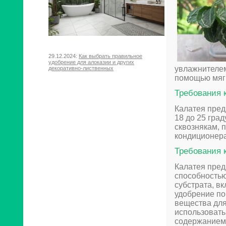
29.12.2024:
Как выбрать правильное
удобрение для алоказии и других
увлажнителем
декоративно-лиственных
помощью мягк
Требования 
Калатея пред
18 до 25 гра
сквознякам, 
кондиционера
Требования 
Калатея пред
способностью
субстрата, в
удобрение по
вещества для
использовать
содержанием 