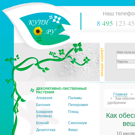
Наш телефо
8
495
123 45
Имя пользо
Пароль
ДЕКОРАТИВНО-ЛИСТВЕННЫЕ
РАСТЕНИЯ
Главная
Алоказия
Пальмы
Как обеспе
удобрения
Бегония
Пеперомия
Бокарнея
Плющ
Как обе
(Нолина)
вещ
Бонсай
Сингониум
Дизиготека
Фикус
10 июля