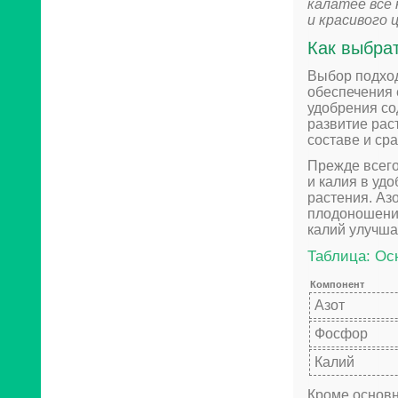
калатее все
и красивого 
Как выбра
Выбор подход
обеспечения
удобрения со
развитие рас
составе и ср
Прежде всего
и калия в уд
растения. Аз
плодоношение
калий улучша
Таблица: Ос
Компонент
Азот
Фосфор
Калий
Кроме основн