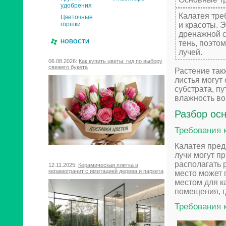
удобрения
Калатея тре
Цветочные
и красоты. 
горшки
дренажной с
НОВОСТИ
тень, поэто
лучей.
06.08.2026:
Как купить цветы: гид по выбору
свежего букета
Растение так
листья могут
субстрата, п
влажность во
Разбор ос
Требования 
Калатея пред
лучи могут п
располагать 
12.11.2025:
Керамическая плитка и
керамогранит с имитацией дерева и паркета
место может 
местом для к
помещения, г
Требования 