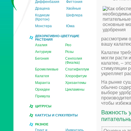
Диффенбахия
Фиттония
Драцена
Хвойные
Кодиеум
Шефлера
(Кротон)
Монстера
Юкка
ДЕКОРАТИВНО-ЦВЕТУЩИЕ
рассмотрим о
РАСТЕНИЯ
вашу калате
Азалия
Рео
Антуриум
Розы
Калатеи треб
могли расти 
Бегония
Сенполия
(Фиалка)
калатее, – эт
стимуляции р
Бромелиевые
Спатифиллум
укрепляет рас
Калатея
Хлорофитум
На рынке сущ
Маранта
Хризантемы
обычно содер
Орхидеи
Цикламены
выборе удобр
Примула
производител
чтобы избежа
ЦИТРУСЫ
Важность у
КАКТУСЫ И СУККУЛЕНТЫ
питательн
РАЗНОЕ
Грунт и
Инвентарь
Основные т