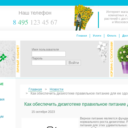
Наш телефон
Интернет мага
комнатных и
растений с дос
8
495
123 45 67
и Московс
Главная
Услуги
Оплата
Дост
Имя пользователя
Пароль
ЫЕ
Главная
Новости
Как обеспечить дизиготеке правильное питание для ее здо
мия
Как обеспечить дизиготеке правильное питание 
15 октября 2023
ум
Верное питание является фунд
нормального роста дизиготеки. 
питания для этих удивительных