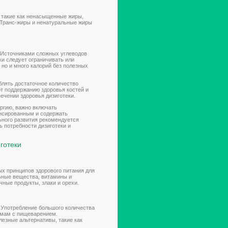
, такие как ненасыщенные жиры,
. Транс-жиры и ненатуральные жиры
. Источниками сложных углеводов
ки следует ограничивать или
, но и много калорий без полезных
лять достаточное количество
т поддержанию здоровья костей и
ечении здоровья дизиготеки.
ергию, важно включать
ансированным и содержать
ьного развития рекомендуется
 потребности дизиготеки и
готеки
х принципов здорового питания для
ьные вещества, витамины и
ные продукты, злаки и орехи.
 Употребление большого количества
емам с пищеварением.
езные альтернативы, такие как