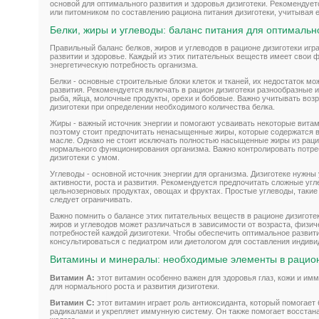
основой для оптимального развития и здоровья дизиготеки. Рекомендуе
или питомником по составлению рациона питания дизиготеки, учитывая е
Белки, жиры и углеводы: баланс питания для оптимальн
Правильный баланс белков, жиров и углеводов в рационе дизиготеки игр
развитии и здоровье. Каждый из этих питательных веществ имеет свои 
энергетическую потребность организма.
Белки - основные строительные блоки клеток и тканей, их недостаток мо
развития. Рекомендуется включать в рацион дизиготеки разнообразные ис
рыба, яйца, молочные продукты, орехи и бобовые. Важно учитывать воз
дизиготеки при определении необходимого количества белка.
Жиры - важный источник энергии и помогают усваивать некоторые витам
поэтому стоит предпочитать ненасыщенные жиры, которые содержатся в 
масле. Однако не стоит исключать полностью насыщенные жиры из раци
нормального функционирования организма. Важно контролировать потре
дизиготеки с умом.
Углеводы - основной источник энергии для организма. Дизиготеке нужны
активности, роста и развития. Рекомендуется предпочитать сложные угл
цельнозерновых продуктах, овощах и фруктах. Простые углеводы, такие 
следует ограничивать.
Важно помнить о балансе этих питательных веществ в рационе дизиготе
жиров и углеводов может различаться в зависимости от возраста, физи
потребностей каждой дизиготеки. Чтобы обеспечить оптимальное развит
консультироваться с педиатром или диетологом для составления индиви
Витамины и минералы: необходимые элементы в рацио
Витамин А:
этот витамин особенно важен для здоровья глаз, кожи и им
для нормального роста и развития дизиготеки.
Витамин С:
этот витамин играет роль антиоксиданта, который помогае
радикалами и укрепляет иммунную систему. Он также помогает восстан