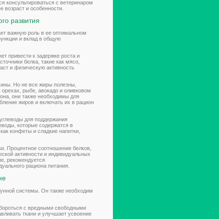
тся консультироваться с ветеринаром
е возраст и особенности.
ого развития
ает важную роль в ее оптимальном
функции и вклад в общую
жет привести к задержке роста и
точники белка, такие как мясо,
раст и физическую активность
ины. Но не все жиры полезны,
орехах, рыбе, авокадо и оливковом
она, они также необходимы для
бление жиров и включать их в рацион
 углеводы для поддержания
еводы, которые содержатся в
как конфеты и сладкие напитки,
ки. Процентное соотношение белков,
ческой активности и индивидуальных
ие, рекомендуется
дуального рациона питания.
не
мунной системы. Он также необходим
т бороться с вредными свободными
авливать ткани и улучшает усвоение