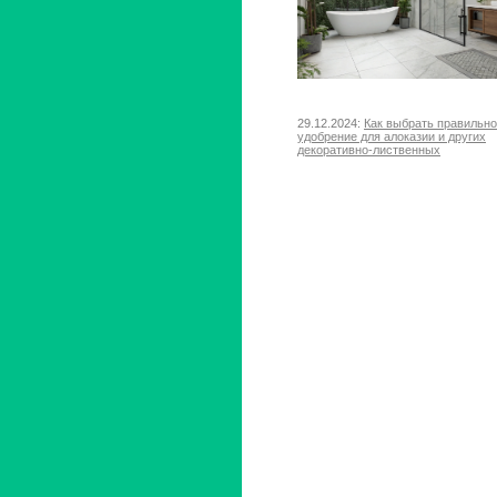
29.12.2024:
Как выбрать правильн
удобрение для алоказии и других
декоративно-лиственных