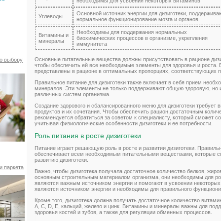
необходимы для усвоения некоторых витаминов
Основной источник энергии для дизиготеки, поддержива
Углеводы
нормальное функционирование мозга и органов
Необходимы для поддержания нормальных
Витамины и
биохимических процессов в организме, укрепления
минералы
иммунитета
Основные питательные вещества должны присутствовать в рационе дизи
по выбору
чтобы обеспечить ей все необходимые элементы для здоровья и роста. 
представлены в рационе в оптимальных пропорциях, соответствующих п
Правильное питание для дизиготеки также включает в себя прием необх
минералов. Эти элементы не только поддерживают общую здоровую, но 
различных систем организма.
Создание здорового и сбалансированного меню для дизиготеки требует
продуктов и их сочетания. Чтобы обеспечить рацион достаточным колич
рекомендуется обратиться за советом к специалисту, который сможет с
учитывая физиологические особенности дизиготеки и ее потребности.
Роль питания в росте дизиготеки
Питание играет решающую роль в росте и развитии дизиготеки. Правиль
обеспечивает всем необходимым питательными веществами, которые с
развитию дизиготеки.
и паркета
Важно, чтобы дизиготека получала достаточное количество белков, жиро
основным строительным материалом организма, они необходимы для рос
являются важным источником энергии и помогают в усвоении некоторых
являются источником энергии и необходимы для правильного функциони
Кроме того, дизиготека должна получать достаточное количество витами
A, C, D, E, кальций, железо и цинк. Витамины и минералы важны для по
здоровья костей и зубов, а также для регуляции обменных процессов.