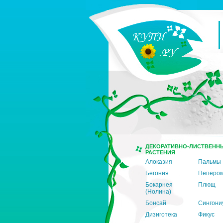
ДЕКОРАТИВНО-ЛИСТВЕНН
РАСТЕНИЯ
Алоказия
Пальмы
Бегония
Пеперо
Бокарнея
Плющ
(Нолина)
Бонсай
Сингони
Дизиготека
Фикус