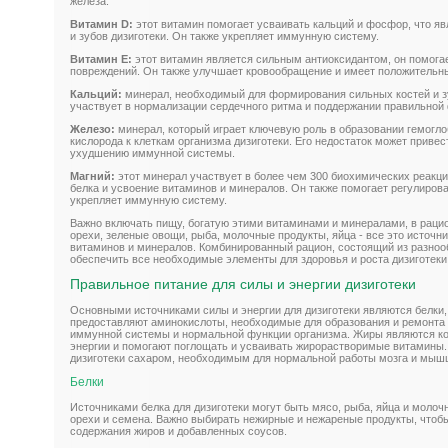
железа.
Витамин D:
этот витамин помогает усваивать кальций и фосфор, что яв
и зубов дизиготеки. Он также укрепляет иммунную систему.
Витамин Е:
этот витамин является сильным антиоксидантом, он помогае
повреждений. Он также улучшает кровообращение и имеет положительны
Кальций:
минерал, необходимый для формирования сильных костей и зу
участвует в нормализации сердечного ритма и поддержании правильной
Железо:
минерал, который играет ключевую роль в образовании гемогло
кислорода к клеткам организма дизиготеки. Его недостаток может привес
ухудшению иммунной системы.
Магний:
этот минерал участвует в более чем 300 биохимических реакци
белка и усвоение витаминов и минералов. Он также помогает регулирова
укрепляет иммунную систему.
Важно включать пищу, богатую этими витаминами и минералами, в рацио
орехи, зеленые овощи, рыба, молочные продукты, яйца - все это источн
витаминов и минералов. Комбинированный рацион, состоящий из разноо
обеспечить все необходимые элементы для здоровья и роста дизиготеки
Правильное питание для силы и энергии дизиготеки
Основными источниками силы и энергии для дизиготеки являются белки,
предоставляют аминокислоты, необходимые для образования и ремонта т
иммунной системы и нормальной функции организма. Жиры являются к
энергии и помогают поглощать и усваивать жирорастворимые витамины.
дизиготеки сахаром, необходимым для нормальной работы мозга и мыш
Белки
Источниками белка для дизиготеки могут быть мясо, рыба, яйца и молоч
орехи и семена. Важно выбирать нежирные и нежареные продукты, чтоб
содержания жиров и добавленных соусов.