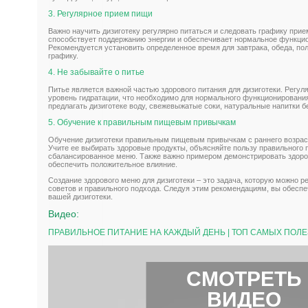
3. Регулярное прием пищи
Важно научить дизиготеку регулярно питаться и следовать графику прие
способствует поддержанию энергии и обеспечивает нормальное функци
Рекомендуется установить определенное время для завтрака, обеда, пол
графику.
4. Не забывайте о питье
Питье является важной частью здорового питания для дизиготеки. Регул
уровень гидратации, что необходимо для нормального функционировани
предлагать дизиготеке воду, свежевыжатые соки, натуральные напитки б
5. Обучение к правильным пищевым привычкам
Обучение дизиготеки правильным пищевым привычкам с раннего возра
Учите ее выбирать здоровые продукты, объясняйте пользу правильного 
сбалансированное меню. Также важно примером демонстрировать здор
обеспечить положительное влияние.
Создание здорового меню для дизиготеки – это задача, которую можно 
советов и правильного подхода. Следуя этим рекомендациям, вы обеспе
вашей дизиготеки.
Видео:
ПРАВИЛЬНОЕ ПИТАНИЕ НА КАЖДЫЙ ДЕНЬ | ТОП САМЫХ ПОЛ
СМОТРЕТЬ
ВИДЕО