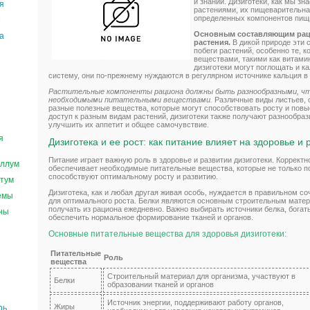
и знаний. Дизиготеки, как мы з
я
растениями, их пищеварительна
определенных компонентов пищ
е
Основным составляющим раци
а
растения.
В дикой природе эти
побеги растений, особенно те, 
веществами, такими как витамин
дизиготеки могут поглощать и к
систему, они по-прежнему нуждаются в регулярном источнике кальция в
Растительные компоненты рациона должны быть разнообразными, чт
необходимыми питательными веществами.
Различные виды листьев, с
разные полезные вещества, которые могут способствовать росту и повы
доступ к разным видам растений, дизиготеки также получают разнообраз
улучшить их аппетит и общее самочувствие.
я
Дизиготека и ее рост: как питание влияет на здоровье и 
Питание играет важную роль в здоровье и развитии дизиготеки. Коррект
ллум
обеспечивает необходимые питательные вещества, которые не только п
способствуют оптимальному росту и развитию.
тум
Дизиготека, как и любая другая живая особь, нуждается в правильном со
емы
для оптимального роста. Белки являются основным строительным матер
получать из рациона ежедневно. Важно выбирать источники белка, бога
ны
обеспечить нормальное формирование тканей и органов.
Основные питательные вещества для здоровья дизиготеки:
Питательные
Роль
вещества
Строительный материал для организма, участвуют в
Белки
образовании тканей и органов
Источник энергии, поддерживают работу органов,
Жиры
рь