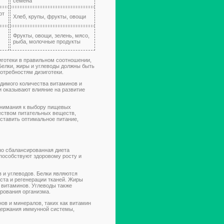
семена
ют
Хлеб, крупы, фрукты, овощи
Фрукты, овощи, зелень, мясо,
рыба, молочные продукты
готеки в правильном соотношении,
Белки, жиры и углеводы должны быть
отребностям дизиготеки.
одимого количества витаминов и
и оказывают влияние на развитие
 внимания к выбору пищевых
еством питательных веществ,
оставить оптимальное питание,
но сбалансированная диета
пособствуют здоровому росту и
в и углеводов. Белки являются
та и регенерации тканей. Жиры
 витаминов. Углеводы также
рования организма.
нов и минералов, таких как витамин
ддержания иммунной системы,