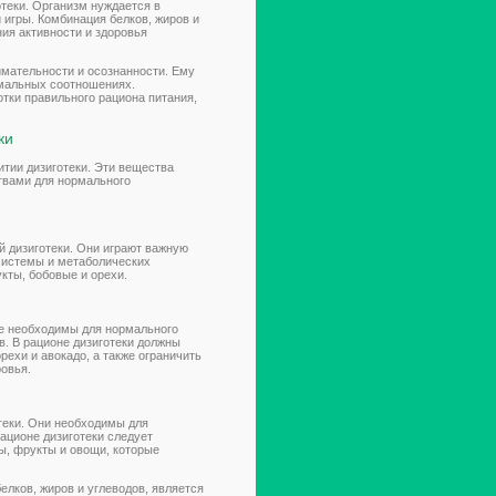
отеки. Организм нуждается в
 игры. Комбинация белков, жиров и
ия активности и здоровья
имательности и осознанности. Ему
мальных соотношениях.
отки правильного рациона питания,
ки
тии дизиготеки. Эти вещества
твами для нормального
й дизиготеки. Они играют важную
 системы и метаболических
кты, бобовые и орехи.
же необходимы для нормального
в. В рационе дизиготеки должны
рехи и авокадо, а также ограничить
овья.
теки. Они необходимы для
ационе дизиготеки следует
ы, фрукты и овощи, которые
лков, жиров и углеводов, является