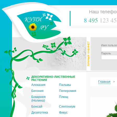
Наш телефо
8
495
123 45
Имя пользо
Пароль
ДЕКОРАТИВНО-ЛИСТВЕННЫЕ
РАСТЕНИЯ
Главная
Алоказия
Пальмы
Бегония
Пеперомия
Бокарнея
Плющ
(Нолина)
Бонсай
Сингониум
Дизиготека
Фикус