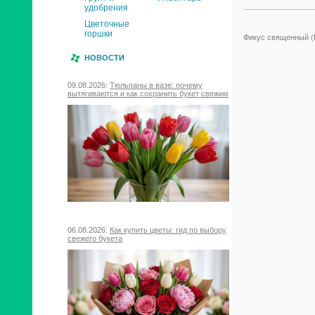
удобрения
Цветочные
горшки
Фикус священный (Fi
НОВОСТИ
09.08.2026:
Тюльпаны в вазе: почему
вытягиваются и как сохранить букет свежим
06.08.2026:
Как купить цветы: гид по выбору
свежего букета