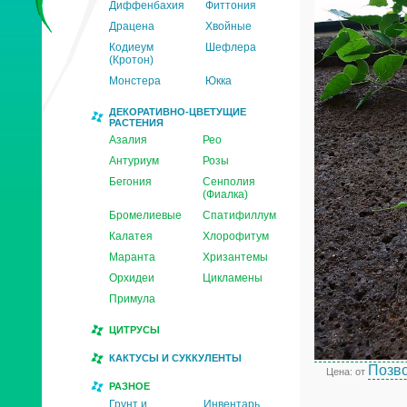
Диффенбахия
Фиттония
Драцена
Хвойные
Кодиеум
Шефлера
(Кротон)
Монстера
Юкка
ДЕКОРАТИВНО-ЦВЕТУЩИЕ
РАСТЕНИЯ
Азалия
Рео
Антуриум
Розы
Бегония
Сенполия
(Фиалка)
Бромелиевые
Спатифиллум
Калатея
Хлорофитум
Маранта
Хризантемы
Орхидеи
Цикламены
Примула
ЦИТРУСЫ
КАКТУСЫ И СУККУЛЕНТЫ
Позво
Цена: от
РАЗНОЕ
Грунт и
Инвентарь