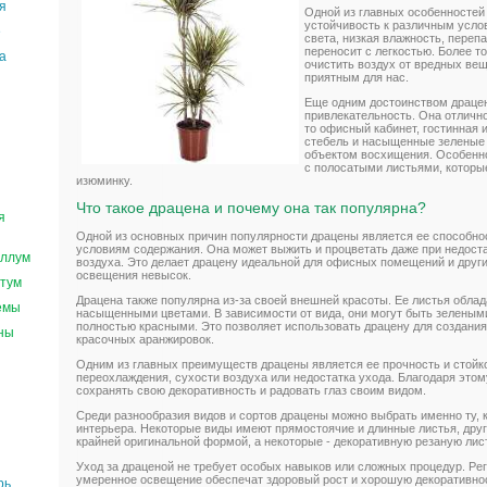
я
Одной из главных особенностей
устойчивость к различным усло
е
света, низкая влажность, переп
переносит с легкостью. Более то
а
очистить воздух от вредных вещ
приятным для нас.
Еще одним достоинством драцен
привлекательность. Она отличн
то офисный кабинет, гостинная 
стебель и насыщенные зеленые
объектом восхищения. Особенн
с полосатыми листьями, которы
изюминку.
Что такое драцена и почему она так популярна?
я
Одной из основных причин популярности драцены является ее способно
условиям содержания. Она может выжить и процветать даже при недоста
ллум
воздуха. Это делает драцену идеальной для офисных помещений и други
освещения невысок.
тум
Драцена также популярна из-за своей внешней красоты. Ее листья обл
емы
насыщенными цветами. В зависимости от вида, они могут быть зеленым
полностью красными. Это позволяет использовать драцену для создани
ны
красочных аранжировок.
Одним из главных преимуществ драцены является ее прочность и стойко
переохлаждения, сухости воздуха или недостатка ухода. Благодаря этом
сохранять свою декоративность и радовать глаз своим видом.
Среди разнообразия видов и сортов драцены можно выбрать именно ту, 
интерьера. Некоторые виды имеют прямостоячие и длинные листья, друг
крайней оригинальной формой, а некоторые - декоративную резаную лис
Уход за драценой не требует особых навыков или сложных процедур. Ре
умеренное освещение обеспечат здоровый рост и хорошую декоративнос
рь