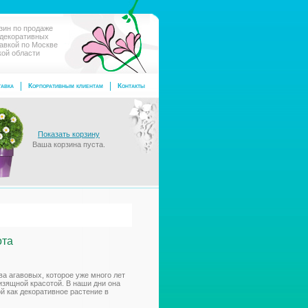
зин по продаже
 декоративных
тавкой по Москве
кой области
авка
Корпоративным клиентам
Контакты
Показать корзину
Ваша корзина пуста.
ота
ва агавовых, которое уже много лет
изящной красотой. В наши дни она
й как декоративное растение в