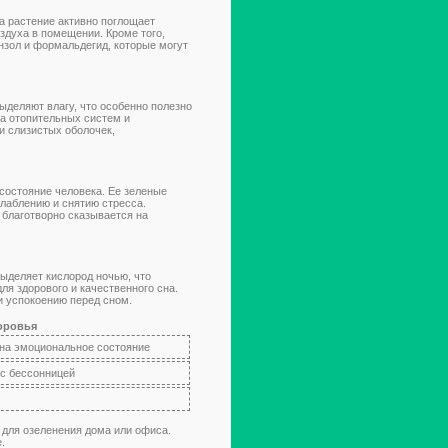
а растение активно поглощает
оздуха в помещении. Кроме того,
нзол и формальдегид, которые могут
ыделяют влагу, что особенно полезно
за отопительных систем и
и слизистых оболочек,
состояние человека. Ее зеленые
лаблению и снятию стресса.
 благотворно сказывается на
ыделяет кислород ночью, что
ля здорового и качественного сна.
и успокоению перед сном.
оровья
на эмоциональное состояние
 с бессонницей
для озеленения дома или офиса.
.