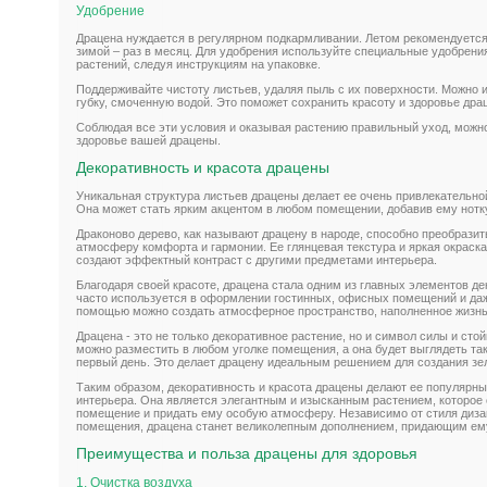
Удобрение
Драцена нуждается в регулярном подкармливании. Летом рекомендуется 
зимой – раз в месяц. Для удобрения используйте специальные удобрени
растений, следуя инструкциям на упаковке.
Поддерживайте чистоту листьев, удаляя пыль с их поверхности. Можно 
губку, смоченную водой. Это поможет сохранить красоту и здоровье дра
Соблюдая все эти условия и оказывая растению правильный уход, можн
здоровье вашей драцены.
Декоративность и красота драцены
Уникальная структура листьев драцены делает ее очень привлекательно
Она может стать ярким акцентом в любом помещении, добавив ему нотку
Драконово дерево, как называют драцену в народе, способно преобрази
атмосферу комфорта и гармонии. Ее глянцевая текстура и яркая окраск
создают эффектный контраст с другими предметами интерьера.
Благодаря своей красоте, драцена стала одним из главных элементов д
часто используется в оформлении гостинных, офисных помещений и даж
помощью можно создать атмосферное пространство, наполненное жизнь
Драцена - это не только декоративное растение, но и символ силы и стой
можно разместить в любом уголке помещения, а она будет выглядеть так 
первый день. Это делает драцену идеальным решением для создания зе
Таким образом, декоративность и красота драцены делают ее популярн
интерьера. Она является элегантным и изысканным растением, которое
помещение и придать ему особую атмосферу. Независимо от стиля диза
помещения, драцена станет великолепным дополнением, придающим ему
Преимущества и польза драцены для здоровья
1. Очистка воздуха