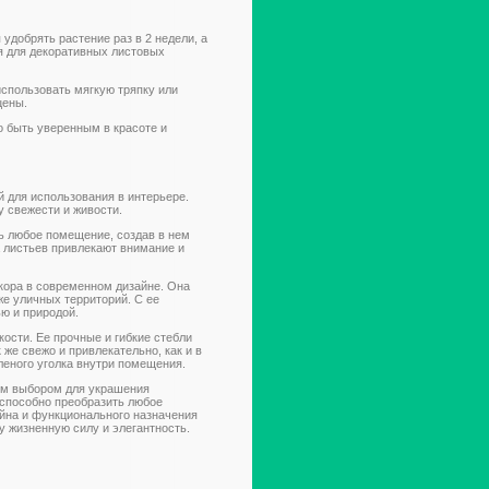
удобрять растение раз в 2 недели, а
я для декоративных листовых
использовать мягкую тряпку или
цены.
о быть уверенным в красоте и
й для использования в интерьере.
 свежести и живости.
ть любое помещение, создав в нем
а листьев привлекают внимание и
екора в современном дизайне. Она
е уличных территорий. С ее
ю и природой.
кости. Ее прочные и гибкие стебли
же свежо и привлекательно, как и в
леного уголка внутри помещения.
ым выбором для украшения
 способно преобразить любое
йна и функционального назначения
 жизненную силу и элегантность.