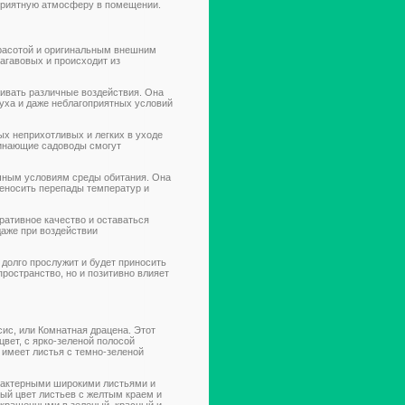
оприятную атмосферу в помещении.
красотой и оригинальным внешним
 агавовых и происходит из
ивать различные воздействия. Она
духа и даже неблагоприятных условий
ых неприхотливых и легких в уходе
чинающие садоводы смогут
ичным условиям среды обитания. Она
ереносить перепады температур и
ративное качество и оставаться
даже при воздействии
 долго прослужит и будет приносить
пространство, но и позитивно влияет
ис, или Комнатная драцена. Этот
вет, с ярко-зеленой полосой
 имеет листья с темно-зеленой
арактерными широкими листьями и
ый цвет листьев с желтым краем и
 окрашенными в зеленый, красный и