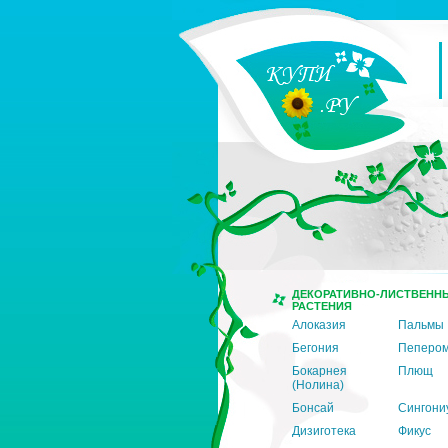
ДЕКОРАТИВНО-ЛИСТВЕНН
РАСТЕНИЯ
Алоказия
Пальмы
Бегония
Пеперо
Бокарнея
Плющ
(Нолина)
Бонсай
Сингони
Дизиготека
Фикус