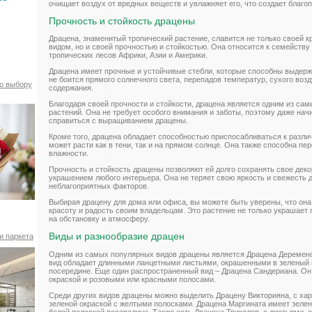
очищает воздух от вредных веществ и увлажняет его, что создает благ
Прочность и стойкость драцены
Драцена, знаменитый тропический растение, славится не только своей 
видом, но и своей прочностью и стойкостью. Она относится к семейству
тропических лесов Африки, Азии и Америки.
Драцена имеет прочные и устойчивые стебли, которые способны выдерж
не боится прямого солнечного света, перепадов температур, сухого воз
по выбору
содержания.
Благодаря своей прочности и стойкости, драцена является одним из сам
растений. Она не требует особого внимания и заботы, поэтому даже на
справиться с выращиванием драцены.
Кроме того, драцена обладает способностью приспосабливаться к разл
может расти как в тени, так и на прямом солнце. Она также способна п
влажности.
Прочность и стойкость драцены позволяют ей долго сохранять свое деко
украшением любого интерьера. Она не теряет свою яркость и свежесть 
неблагоприятных факторов.
Выбирая драцену для дома или офиса, вы можете быть уверены, что она
красоту и радость своим владельцам. Это растение не только украшает 
на обстановку и атмосферу.
Виды и разнообразие драцен
и паркета
Одним из самых популярных видов драцены является Драцена Деременс
вид обладает длинными ланцетными листьями, окрашенными в зеленый ц
посередине. Еще один распространенный вид – Драцена Сандериана. Он
окраской и розовыми или красными полосами.
Среди других видов драцены можно выделить Драцену Викторияна, с х
зеленой окраской с желтыми полосками. Драцена Маргината имеет зелен
белой полоской посередине. Также есть Драцена Триколор, с листьями,