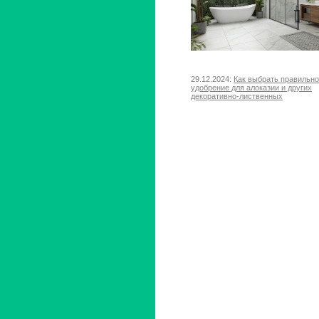
29.12.2024:
Как выбрать правильн
удобрение для алоказии и других
декоративно-лиственных