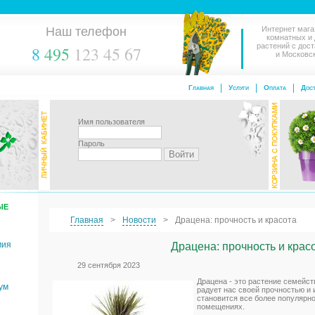
Наш телефон
Интернет мага
комнатных и
растений с дос
8
495
123 45 67
и Московс
Главная
Услуги
Оплата
Дост
Имя пользователя
Пароль
ЫЕ
Главная
Новости
Драцена: прочность и красота
мия
Драцена: прочность и крас
29 сентября 2023
Драцена - это растение семейст
ум
радует нас своей прочностью и 
становится все более популярно
помещениях.