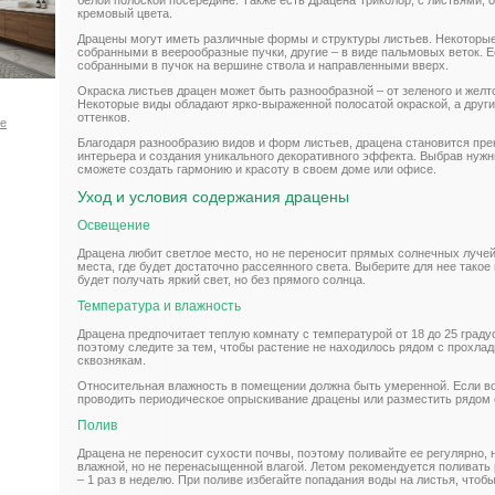
кремовый цвета.
Драцены могут иметь различные формы и структуры листьев. Некоторы
собранными в веерообразные пучки, другие – в виде пальмовых веток. Е
собранными в пучок на вершине ствола и направленными вверх.
Окраска листьев драцен может быть разнообразной – от зеленого и желто
Некоторые виды обладают ярко-выраженной полосатой окраской, а други
оттенков.
ое
Благодаря разнообразию видов и форм листьев, драцена становится п
интерьера и создания уникального декоративного эффекта. Выбрав нужн
сможете создать гармонию и красоту в своем доме или офисе.
Уход и условия содержания драцены
Освещение
Драцена любит светлое место, но не переносит прямых солнечных луче
места, где будет достаточно рассеянного света. Выберите для нее такое
будет получать яркий свет, но без прямого солнца.
Температура и влажность
Драцена предпочитает теплую комнату с температурой от 18 до 25 граду
поэтому следите за тем, чтобы растение не находилось рядом с прохла
сквознякам.
Относительная влажность в помещении должна быть умеренной. Если в
проводить периодическое опрыскивание драцены или разместить рядом с
Полив
Драцена не переносит сухости почвы, поэтому поливайте ее регулярно, 
влажной, но не перенасыщенной влагой. Летом рекомендуется поливать р
– 1 раз в неделю. При поливе избегайте попадания воды на листья, чтоб