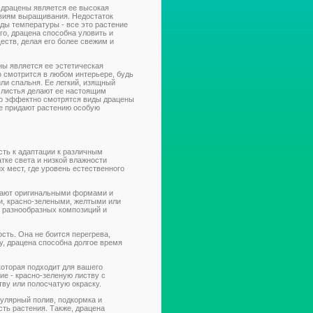
 драцены является ее высокая
виям выращивания. Недостаток
ады температуры - все это растение
го, драцена способна уловить и
еств, делая его более свежим и
ы является ее эстетическая
о смотрится в любом интерьере, будь
или спальня. Ее легкий, изящный
 листья делают ее настоящим
о эффектно смотрятся виды драцены
е придают растению особую
сть к адаптации к различным
тке света и низкой влажности
х мест, где уровень естественного
адают оригинальными формами и
и, красно-зелеными, желтыми или
я разнообразных композиций и
сть. Она не боится перегрева,
у, драцена способна долгое время
которая подходит для вашего
ие - красно-зеленую листву с
тву или полосчатую окраску.
гулярный полив, подкормка и
ть растения. Также, драцена