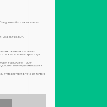
 Они должны быть насыщенного
я. Она должна быть
е иметь засохших или гнилых
ть риск пересадки и стресса для
ловиях содержания. Также
ь дополнительные рекомендации и
й этого растения в течение долгого