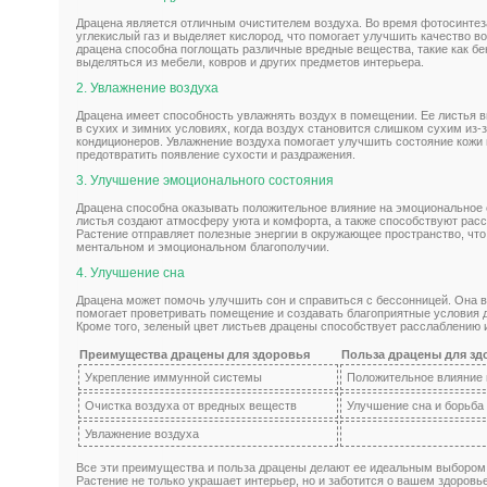
Драцена является отличным очистителем воздуха. Во время фотосинтез
углекислый газ и выделяет кислород, что помогает улучшить качество в
драцена способна поглощать различные вредные вещества, такие как бе
выделяться из мебели, ковров и других предметов интерьера.
2. Увлажнение воздуха
Драцена имеет способность увлажнять воздух в помещении. Ее листья в
в сухих и зимних условиях, когда воздух становится слишком сухим из-
кондиционеров. Увлажнение воздуха помогает улучшить состояние кожи 
предотвратить появление сухости и раздражения.
3. Улучшение эмоционального состояния
Драцена способна оказывать положительное влияние на эмоциональное 
листья создают атмосферу уюта и комфорта, а также способствуют расс
Растение отправляет полезные энергии в окружающее пространство, что
ментальном и эмоциональном благополучии.
4. Улучшение сна
Драцена может помочь улучшить сон и справиться с бессонницей. Она в
помогает проветривать помещение и создавать благоприятные условия д
Кроме того, зеленый цвет листьев драцены способствует расслаблению 
Преимущества драцены для здоровья
Польза драцены для зд
Укрепление иммунной системы
Положительное влияние 
Очистка воздуха от вредных веществ
Улучшение сна и борьба
Увлажнение воздуха
Все эти преимущества и польза драцены делают ее идеальным выбором 
Растение не только украшает интерьер, но и заботится о вашем здоровье