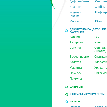
Диффенбахия
Фиттони
Драцена
Хвойны
Кодиеум
Шефлер
(Кротон)
Монстера
Юкка
ДЕКОРАТИВНО-ЦВЕТУЩИЕ
РАСТЕНИЯ
Азалия
Рео
Антуриум
Розы
Бегония
Сенполи
(Фиалка)
Бромелиевые
Спатифи
Калатея
Хлорофи
Маранта
Хризант
Орхидеи
Цикламе
Примула
ЦИТРУСЫ
КАКТУСЫ И СУККУЛЕНТЫ
РАЗНОЕ
Грунт и
Инвента