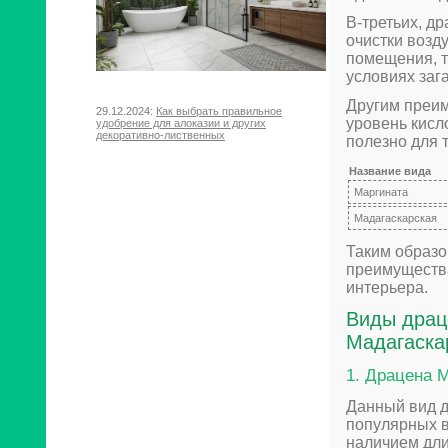
В-третьих, д
очистки возд
помещения, т
условиях заг
Другим преим
29.12.2024:
Как выбрать правильное
уровень кисл
удобрение для алоказии и других
декоративно-лиственных
полезно для т
Название вида
Маргината
Мадагаскарская
Таким образом
преимущества
интерьера.
Виды драц
Мадагаска
1. Драцена 
Данный вид д
популярных в
наличием дли