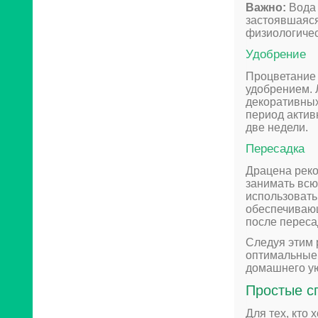
Важно:
Вода 
застоявшаяся
физиологичес
Удобрение
Процветание
удобрением. 
декоративных
период актив
две недели.
Пересадка
Драцена реко
занимать всю
использовать
обеспечивающ
после переса
Следуя этим 
оптимальные 
домашнего ую
Простые с
Для тех, кто