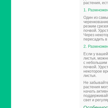
растения, ес
1. Размноже
Один из самы
черенкование
резким срезом
почвой. Удост
Через некотор
пересадить в
2. Размноже
Если у вашей
листья, можн
с небольшим 
почвой. Удост
некоторое вр
листья.
Не забывайте
растения мог
начать актив
поддерживайт
свет и регул
Особеннос