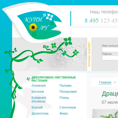
Наш телефо
8
495
123 45
Имя пользо
Пароль
ДЕКОРАТИВНО-ЛИСТВЕННЫЕ
РАСТЕНИЯ
Главная
Алоказия
Пальмы
Бегония
Пеперомия
Драце
Бокарнея
Плющ
(Нолина)
07 июля
Бонсай
Сингониум
Дизиготека
Фикус