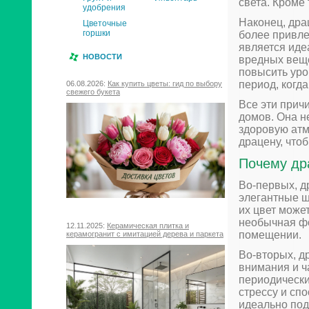
света. Кроме 
удобрения
Наконец, дра
Цветочные
горшки
более привле
является иде
НОВОСТИ
вредных веще
повысить уро
период, когда
06.08.2026:
Как купить цветы: гид по выбору
свежего букета
Все эти прич
домов. Она н
здоровую атм
драцену, что
Почему др
Во-первых, д
элегантные ш
их цвет может
необычная фо
12.11.2025:
Керамическая плитка и
помещении.
керамогранит с имитацией дерева и паркета
Во-вторых, д
внимания и ч
периодически
стрессу и сп
идеально под