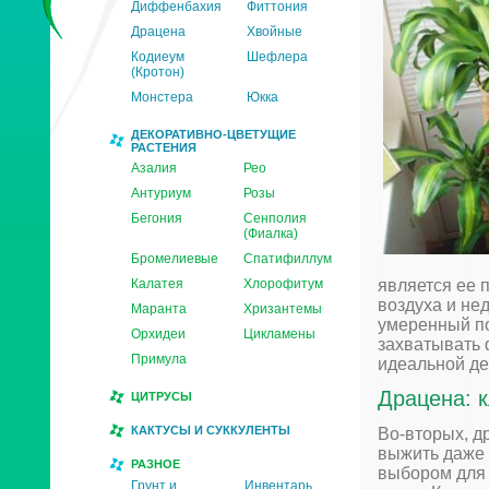
Диффенбахия
Фиттония
Драцена
Хвойные
Кодиеум
Шефлера
(Кротон)
Монстера
Юкка
ДЕКОРАТИВНО-ЦВЕТУЩИЕ
РАСТЕНИЯ
Азалия
Рео
Антуриум
Розы
Бегония
Сенполия
(Фиалка)
Бромелиевые
Спатифиллум
Калатея
Хлорофитум
является ее 
воздуха и не
Маранта
Хризантемы
умеренный по
Орхидеи
Цикламены
захватывать 
Примула
идеальной де
Драцена: 
ЦИТРУСЫ
КАКТУСЫ И СУККУЛЕНТЫ
Во-вторых, д
выжить даже 
РАЗНОЕ
выбором для 
Грунт и
Инвентарь