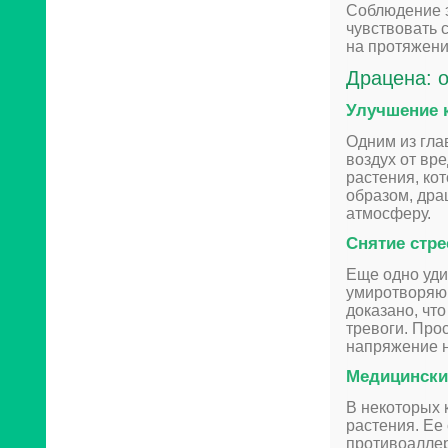
Соблюдение э
чувствовать 
на протяжени
Драцена: 
Улучшение к
Одним из гла
воздух от вр
растения, ко
образом, дра
атмосферу.
Снятие стре
Еще одно уди
умиротворяющ
доказано, чт
тревоги. Прос
напряжение н
Медицински
В некоторых 
растения. Ее
противоаллер