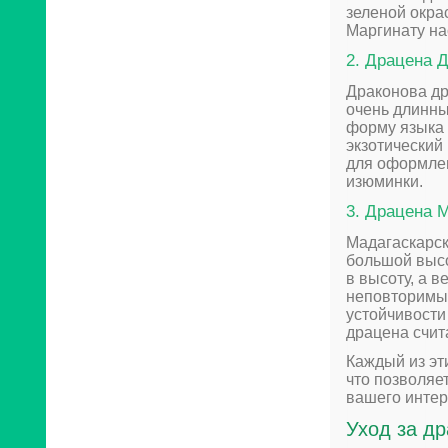
зеленой окра
Маргинату на
2. Драцена 
Драконова др
очень длинны
форму языка 
экзотический
для оформле
изюминки.
3. Драцена 
Мадагаскарск
большой высо
в высоту, а 
неповторимы
устойчивости
драцена счит
Каждый из эт
что позволяе
вашего интер
Уход за др