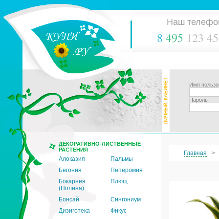
Наш телефо
8
495
123 45
Имя пользо
Пароль
ДЕКОРАТИВНО-ЛИСТВЕННЫЕ
РАСТЕНИЯ
Главная
Алоказия
Пальмы
Бегония
Пеперомия
Бокарнея
Плющ
(Нолина)
Бонсай
Сингониум
Дизиготека
Фикус