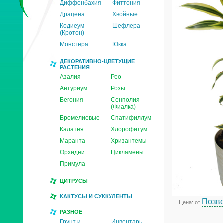
Диффенбахия
Фиттония
Драцена
Хвойные
Кодиеум
Шефлера
(Кротон)
Монстера
Юкка
ДЕКОРАТИВНО-ЦВЕТУЩИЕ
РАСТЕНИЯ
Азалия
Рео
Антуриум
Розы
Бегония
Сенполия
(Фиалка)
Бромелиевые
Спатифиллум
Калатея
Хлорофитум
Маранта
Хризантемы
Орхидеи
Цикламены
Примула
ЦИТРУСЫ
КАКТУСЫ И СУККУЛЕНТЫ
Позво
Цена: от
РАЗНОЕ
Грунт и
Инвентарь