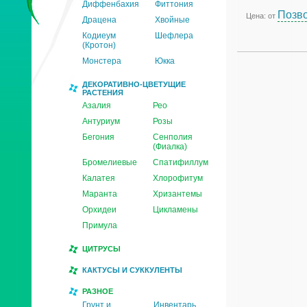
Диффенбахия
Фиттония
Позво
Цена: от
Драцена
Хвойные
Кодиеум
Шефлера
(Кротон)
Монстера
Юкка
ДЕКОРАТИВНО-ЦВЕТУЩИЕ
РАСТЕНИЯ
Азалия
Рео
Антуриум
Розы
Бегония
Сенполия
(Фиалка)
Бромелиевые
Спатифиллум
Калатея
Хлорофитум
Маранта
Хризантемы
Орхидеи
Цикламены
Примула
ЦИТРУСЫ
КАКТУСЫ И СУККУЛЕНТЫ
РАЗНОЕ
Грунт и
Инвентарь