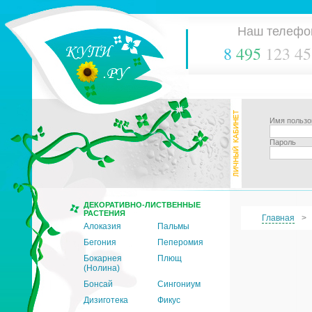
Наш телефо
8
495
123 45
Имя пользо
Пароль
ДЕКОРАТИВНО-ЛИСТВЕННЫЕ
РАСТЕНИЯ
Главная
Алоказия
Пальмы
Бегония
Пеперомия
Бокарнея
Плющ
(Нолина)
Бонсай
Сингониум
Дизиготека
Фикус