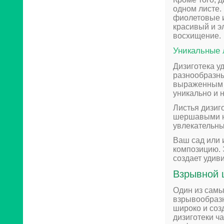
одном листе.
фиолетовые и
красивый и э
восхищение.
Уникальные
Дизиготека у
разнообразны
выраженным 
уникально и 
Листья дизиг
шершавыми на
увлекательны
Ваш сад или 
композицию. 
создает удив
Взры­вной
Один из самы
взрывообразн
широко и соз
дизиготеки ч