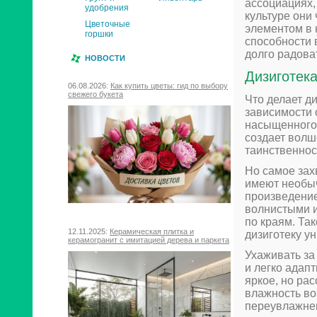
ассоциациях, 
удобрения
культуре они
Цветочные
элементом в 
горшки
способности 
долго радова
НОВОСТИ
Дизиготека
06.08.2026:
Как купить цветы: гид по выбору
свежего букета
Что делает ди
зависимости 
насыщенного 
создает волш
таинственнос
Но самое зах
имеют необыч
произведение
волнистыми и
по краям. Та
12.11.2025:
Керамическая плитка и
дизиготеку у
керамогранит с имитацией дерева и паркета
Ухаживать за
и легко адап
яркое, но ра
влажность во
переувлажне