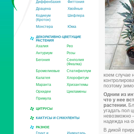
Диффенбахия
Фиттония
Драцена
Хвойные
Кодиеум
Шефлера
(Кротон)
Монстера
Юкка
ДЕКОРАТИВНО-ЦВЕТУЩИЕ
РАСТЕНИЯ
Азалия
Рео
Антуриум
Розы
Бегония
Сенполия
(Фиалка)
Бромелиевые
Спатифиллум
коем случае 
Калатея
Хлорофитум
контролирова
Маранта
Хризантемы
поэтому зимо
Орхидеи
Цикламены
Одним из ин
Примула
что у нее в
растении.
Бл
ЦИТРУСЫ
угадать пол 
невозможно –
КАКТУСЫ И СУККУЛЕНТЫ
надежда на о
РАЗНОЕ
В дикой прир
Грунт и
Инвентарь