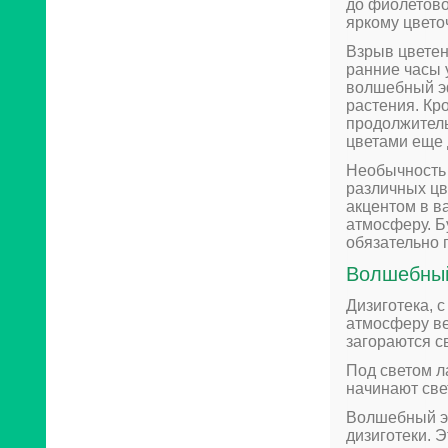
до фиолетово
яркому цвето
Взрыв цветен
ранние часы 
волшебный эф
растения. Кр
продолжитель
цветами еще
Необычность 
различных цв
акцентом в в
атмосферу. Б
обязательно 
Волшебный
Дизиготека, 
атмосферу ве
загораются с
Под светом л
начинают све
Волшебный эф
дизиготеки. 