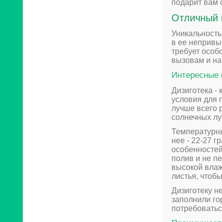
подарит вам 
Отличный 
Уникальность
в ее непривы
требует особ
вызовам и на
Интересные 
Дизиготека -
условия для 
лучше всего 
солнечных лу
Температурны
нее - 22-27 
особенностей
полив и не п
высокой влаж
листья, чтоб
Дизиготеку н
заполнили го
потребоватьс