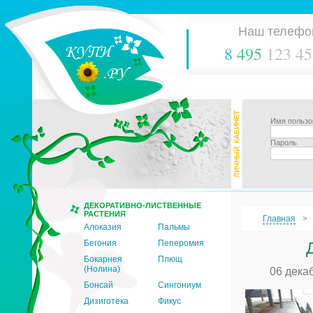
Наш телефо
8
495
123 45
Имя пользо
Пароль
ДЕКОРАТИВНО-ЛИСТВЕННЫЕ
РАСТЕНИЯ
Главная
Алоказия
Пальмы
Бегония
Пеперомия
Бокарнея
Плющ
(Нолина)
06 дека
Бонсай
Сингониум
Дизиготека
Фикус