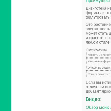
Преимуществ
Дизиготека н
формы листь
фильтровать 
Это растение
элегантность
может стать 
и красоте, о
любом стиле 
Преимущества
Яркость и элеган
Уникальная форма
Очищение воздух
Совместимость с
Если вы исти
отличным выб
добавят ярко
Видео:
Обзор моих 