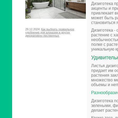
Дизиготека п
акценты и пр
привлекает в
может быть р
становиться 
29.12.2024:
Как выбрать правильное
Дизиготека -
удобрение для алоказии и других
растение с х
декоративно-лиственных
необычностью
полке с раст
уникальную к
Удивитель
Листья дизиг
придает им о
растения зак
множество м
объемы и не
Разнообрази
Дизиготека п
зелеными, фи
делает расте
Кроме того, 