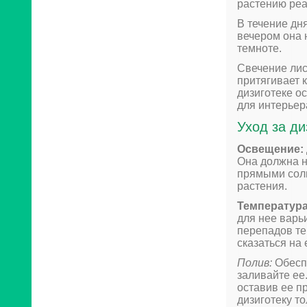
растению реа
В течение дн
вечером она 
темноте.
Свечение лис
притягивает 
дизиготеке о
для интерьер
Уход за ди
Освещение:
Она должна н
прямыми солн
растения.
Температура
для нее варьи
перепадов те
сказаться на 
Полив:
Обеспе
заливайте ее
оставив ее п
дизиготеку то