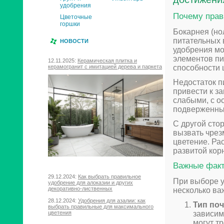
удобрения
Почему прав
Цветочные
горшки
Бокарнея (но
питательных 
НОВОСТИ
удобрения мо
элементов пи
12.11.2025:
Керамическая плитка и
способности 
керамогранит с имитацией дерева и паркета
Недостаток п
привести к з
слабыми, с о
подверженны
С другой сто
вызвать чрез
цветение. Ра
развитой кор
Важные факт
29.12.2024:
Как выбрать правильное
При выборе у
удобрение для алоказии и других
декоративно-лиственных
несколько ва
28.12.2024:
Удобрения для азалии: как
Тип по
выбрать правильные для максимального
зависим
цветения
могут т