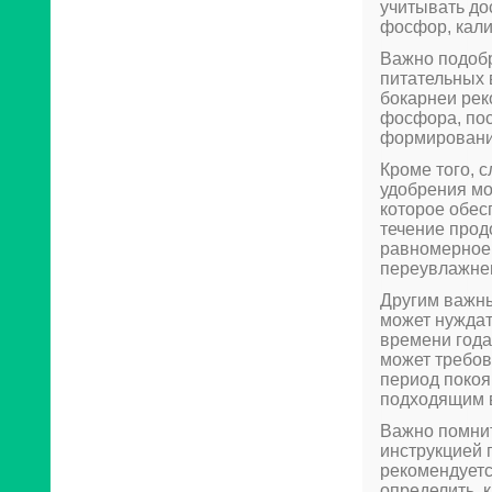
учитывать дос
фосфор, кали
Важно подобр
питательных 
бокарнеи ре
фосфора, пос
формировани
Кроме того, 
удобрения мо
которое обес
течение прод
равномерное 
переувлажнен
Другим важны
может нуждат
времени года
может требов
период покоя
подходящим 
Важно помнит
инструкцией 
рекомендуетс
определить, 