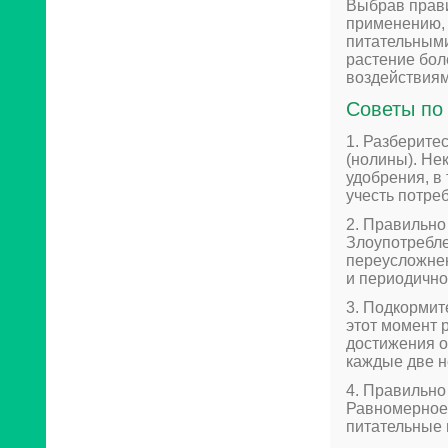
Выбрав прави
применению, 
питательными
растение бол
воздействиям
Советы по
1. Разберите
(нолины). Не
удобрения, в
учесть потреб
2. Правильно
Злоупотребле
переусложне
и периодично
3. Подкормит
этот момент 
достижения о
каждые две н
4. Правильно
Равномерное
питательные 