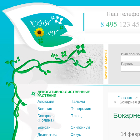
Наш телефо
8
495
123 45
Имя пользо
Пароль
ДЕКОРАТИВНО-ЛИСТВЕННЫЕ
РАСТЕНИЯ
Главная
Алоказия
Пальмы
Бокарнея (
Бегония
Пеперомия
Бокарне
Бокарнея
Плющ
(Нолина)
Бонсай
Сингониум
14 февр
Дизиготека
Фикус