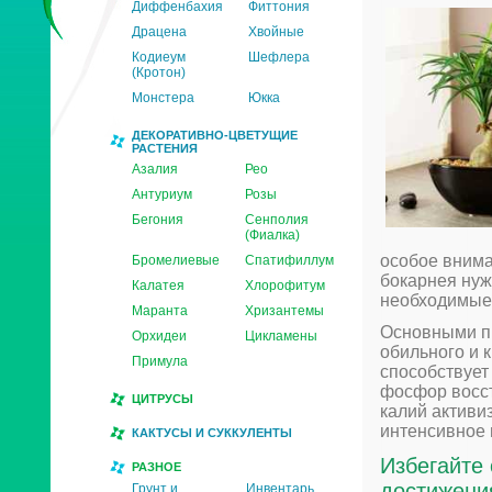
Диффенбахия
Фиттония
Драцена
Хвойные
Кодиеум
Шефлера
(Кротон)
Монстера
Юкка
ДЕКОРАТИВНО-ЦВЕТУЩИЕ
РАСТЕНИЯ
Азалия
Рео
Антуриум
Розы
Бегония
Сенполия
(Фиалка)
особое внима
Бромелиевые
Спатифиллум
бокарнея нуж
Калатея
Хлорофитум
необходимые 
Маранта
Хризантемы
Основными п
Орхидеи
Цикламены
обильного и 
Примула
способствует
фосфор восст
ЦИТРУСЫ
калий активи
интенсивное 
КАКТУСЫ И СУККУЛЕНТЫ
Избегайте
РАЗНОЕ
достижени
Грунт и
Инвентарь