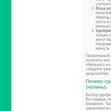
улучшен
Фаза ро
питател
период 
азота и
меньше 
Удобре
только 
могут б
Наприме
яркость 
Правильный в
получить все
обильного и 
следуйте рек
результатов.
Почему пр
(нолины)
Выбор удобре
Во-первых, н
бокарнея. Тр
зависимости 