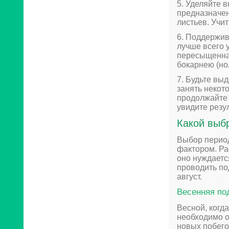
5. Уделяйте 
предназначен
листьев. Учи
6. Поддержив
лучше всего 
пересыщенная
бокарнею (но
7. Будьте вы
занять некот
продолжайте 
увидите резу
Какой выб
Выбор период
фактором. Ра
оно нуждаетс
проводить по
август.
Весенняя по
Весной, когд
необходимо о
новых побего