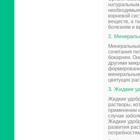
натуральным 
необходимые 
корневой сис
веществ, а т
болезням и в
2. Минераль
Минеральные
сочетания пи
бокарнеи. Он
другими микр
формировании
минеральные 
цветущих рас
3. Жидкие у
Жидкие удобр
растворы, ко
применении и
случае забол
Жидкие удобр
развития рас
потребностям