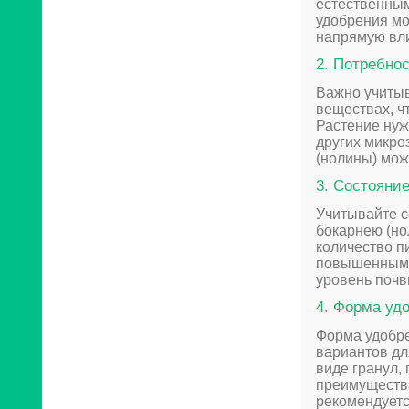
естественным
удобрения мо
напрямую вли
2. Потребно
Важно учитыв
веществах, ч
Растение нуж
других микро
(нолины) мож
3. Состояни
Учитывайте с
бокарнею (но
количество п
повышенным с
уровень почв
4. Форма уд
Форма удобре
вариантов дл
виде гранул,
преимущества
рекомендуетс