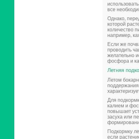
использовать
все необходи
Однако, пере
которой раст
количество п
например, ка
Если же почв
проводить ча
желательно и
фосфора и ка
Летняя подк
Летом бокарн
поддержания 
характеризуе
Для подкормк
калием и фос
повышает уст
засуха или п
формировани
Подкормку ле
если растени