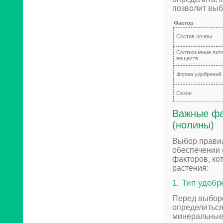
позволит выб
Фактор
Состав почвы
Соотношение пит
веществ
Форма удобрений
Сезон
Важные фа
(нолины)
Выбор правил
обеспечении 
факторов, ко
растения:
1. Тип удобр
Перед выборо
определиться
минеральные 