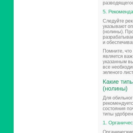
разводящегос
5. Рекоменд
Следуйте рек
указывают оп
(нолины). Пр
разрабатываю
и обеспечива
Помните, что
является ва
указанным вы
все необходи
зеленого лист
Какие тип
(нолины)
Для обильног
рекомендуетс
состояния по
типы удобрен
1. Органиче
Органические 