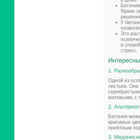
Бегония
Яркие л
решение
У бегон
позволя
Это рас
психиче
и споко
стресс.
Интересны
1. Разнообр
Одной из осо
листьев. Они
серебристыми
матовыми, с 
2. Альтерна
Бегония може
красивые цве
приятным под
3. Медоносн