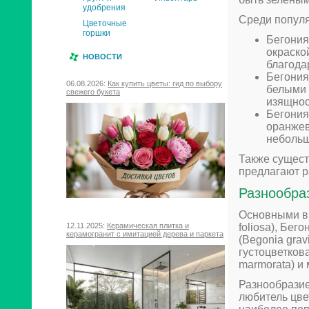
удобрения
Среди попул
Цветочные
горшки
Бегония
окраско
НОВОСТИ
благода
Бегония
06.08.2026:
Как купить цветы: гид по выбору
белыми 
свежего букета
изящнос
Бегония 
оранжев
небольш
Также сущест
предлагают р
Разнообра
Основными ви
12.11.2025:
Керамическая плитка и
foliosa), Бег
керамогранит с имитацией дерева и паркета
(Begonia grav
густоцветков
marmorata) и 
Разнообразие
любитель цве