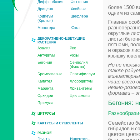
Диффенбахия
Фиттония
более 1500 в
Драцена
Хвойные
одним из сам
Кодиеум
Шефлера
(Кротон)
Главная особ
разнообразно
Монстера
Юкка
округлые лис
листья бегон
ДЕКОРАТИВНО-ЦВЕТУЩИЕ
РАСТЕНИЯ
пятнами, пол
Азалия
Рео
и окрасок ли
Антуриум
Розы
крышку ювели
Бегония
Сенполия
Но не тольк
(Фиалка)
также радуе
Бромелиевые
Спатифиллум
миниатюрным
Калатея
Хлорофитум
чаще всего 
нежно-розов
Маранта
Хризантемы
формами – э
Орхидеи
Цикламены
Бегония: н
Примула
Разнообрази
ЦИТРУСЫ
Семейство бе
КАКТУСЫ И СУККУЛЕНТЫ
гибридов и с
РАЗНОЕ
цветом цветко
Грунт и
Инвентарь
быть зеленым