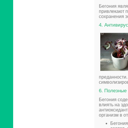
Бегония явля
привлекают п
сохранения э
4. Антивиру
преданности.
символизиров
6. Полезные
Бегония соде
влиять на зд
антиоксидант
организм в о
Бегония