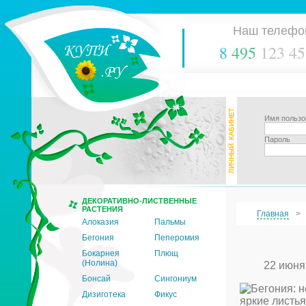
Наш телефо
8
495
123 45
Имя пользо
Пароль
ДЕКОРАТИВНО-ЛИСТВЕННЫЕ
РАСТЕНИЯ
Главная
Алоказия
Пальмы
Бегония
Пеперомия
Бокарнея
Плющ
(Нолина)
22 июня
Бонсай
Сингониум
Дизиготека
Фикус