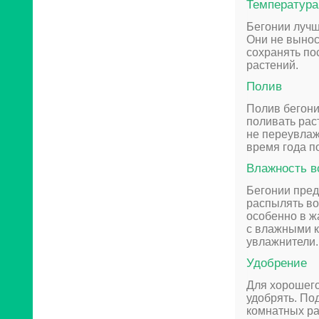
Температура
Бегонии лучш
Они не вынос
сохранять по
растений.
Полив
Полив бегони
поливать рас
не переувлаж
время года п
Влажность в
Бегонии пред
распылять во
особенно в ж
с влажными к
увлажнители.
Удобрение
Для хорошего
удобрять. По
комнатных ра