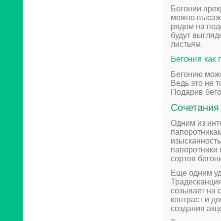
Бегонии прек
можно высажи
рядом на под
будут выгляд
листьям.
Бегония как 
Бегонию можн
Ведь это не т
Подарив бего
Сочетания
Одним из инт
папоротникам
изысканность
папоротники 
сортов бегони
Еще одним уд
Традесканция
созывает на 
контраст и д
создания акц