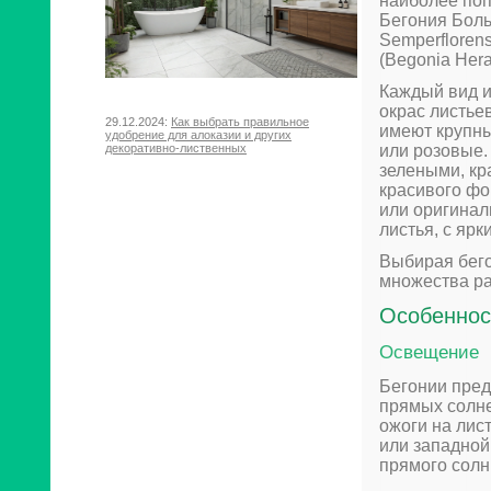
наиболее поп
Бегония Боль
Semperfloren
(Begonia Hera
Каждый вид и
окрас листье
29.12.2024:
Как выбрать правильное
имеют крупны
удобрение для алоказии и других
декоративно-лиственных
или розовые.
зелеными, к
красивого фо
или оригинал
листья, с яр
Выбирая бего
множества ра
Особеннос
Освещение
Бегонии пред
прямых солне
ожоги на лис
или западной 
прямого солн