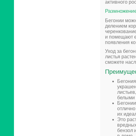
активного рос
Размножени
Бегонии можн
делением кор
черенкование
и помещают е
появления ко
Уход за бего
листья расте
сможете насл
Преимущес
Бегония
украшен
листьев
белыми 
Бегонии
отлично
их идеа
Это рас
вредных
бензол 
в доме.