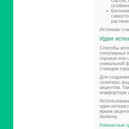
сортов,
особенн
Бегония
самосто
растени
Источник: сча
Идеи испо
Способы испо
популярных я
горшках или 
уникальной ф
стоящем горш
Для создания
солитера, вы
акцентом. Та
комфортную 
Использовани
один интерес
ярким акцент
балкону.
Комнатные ц