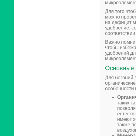
микроэлемен
Для того что
можно провес
на дефицит м
удобрение, с
соответствии
Важно помнит
чтобы избежа
удобрений дл
микроэлемент
Основные 
Для бегоний 
органические
особенности 
Органи
таких к
позволя
естеств
имеют х
также п
воздухо
Минера