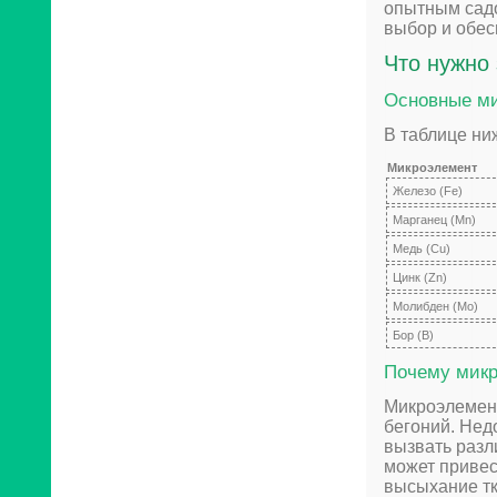
опытным сад
выбор и обес
Что нужно
Основные м
В таблице ни
Микроэлемент
Железо (Fe)
Марганец (Mn)
Медь (Cu)
Цинк (Zn)
Молибден (Mo)
Бор (В)
Почему микр
Микроэлемен
бегоний. Нед
вызвать разл
может привес
высыхание тк