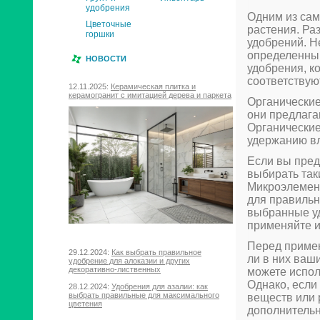
удобрения
Одним из сам
Цветочные
растения. Ра
горшки
удобрений. Н
определенны
НОВОСТИ
удобрения, к
соответствую
12.11.2025:
Керамическая плитка и
керамогранит с имитацией дерева и паркета
Органические
они предлаг
Органические
удержанию вл
Если вы пред
выбирать так
Микроэлемент
для правильн
выбранные у
применяйте и
Перед примен
29.12.2024:
Как выбрать правильное
ли в них ваш
удобрение для алоказии и других
декоративно-лиственных
можете испол
Однако, если
28.12.2024:
Удобрения для азалии: как
выбрать правильные для максимального
веществ или 
цветения
дополнительн