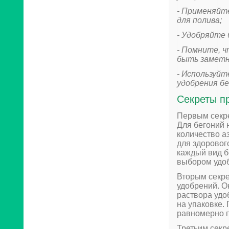
- Применяйте
для полива;
- Удобряйте 
- Помните, 
быть заметны
- Используйт
удобрения бе
Секреты п
Первым секре
Для бегоний 
количество а
для здорового
каждый вид б
выбором удоб
Вторым секр
удобрений. О
раствора удо
на упаковке.
равномерно по
Третьим секр