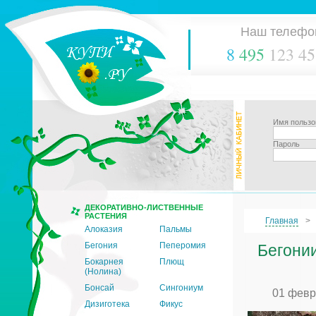
Наш телефо
8
495
123 45
Имя пользо
Пароль
ДЕКОРАТИВНО-ЛИСТВЕННЫЕ
РАСТЕНИЯ
Главная
Алоказия
Пальмы
Бегония
Пеперомия
Бегонии
Бокарнея
Плющ
(Нолина)
Бонсай
Сингониум
01 февр
Дизиготека
Фикус