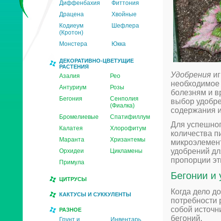
Диффенбахия
Фиттония
Драцена
Хвойные
Кодиеум
Шефлера
(Кротон)
Монстера
Юкка
ДЕКОРАТИВНО-ЦВЕТУЩИЕ
РАСТЕНИЯ
Удобрения
иг
Азалия
Рео
необходимое 
Антуриум
Розы
болезням и в
Бегония
Сенполия
выбор удобре
(Фиалка)
содержания и
Бромелиевые
Спатифиллум
Для успешног
Калатея
Хлорофитум
количества пи
Маранта
Хризантемы
микроэлемент
удобрений дл
Орхидеи
Цикламены
пропорции эт
Примула
Бегонии и 
ЦИТРУСЫ
Когда дело д
КАКТУСЫ И СУККУЛЕНТЫ
потребности 
собой источн
РАЗНОЕ
бегоний.
Грунт и
Инвентарь