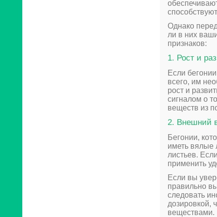
обеспечиваю
способствуют
Однако перед
ли в них ваш
признаков:
1. Рост и ра
Если бегонии 
всего, им не
рост и разви
сигналом о т
веществ из п
2. Внешний 
Бегонии, кот
иметь вялые 
листьев. Есл
применить уд
Если вы увер
правильно вы
следовать ин
дозировкой, 
веществами.