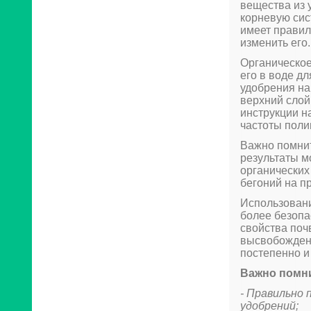
вещества из 
корневую сис
имеет правил
изменить его.
Органическое
его в воде д
удобрения на
верхний слой
инструкции н
частоты поли
Важно помнит
результаты м
органических
бегоний на п
Использовани
более безопа
свойства поч
высвобождени
постепенно и
Важно помн
- Правильно 
удобрений;