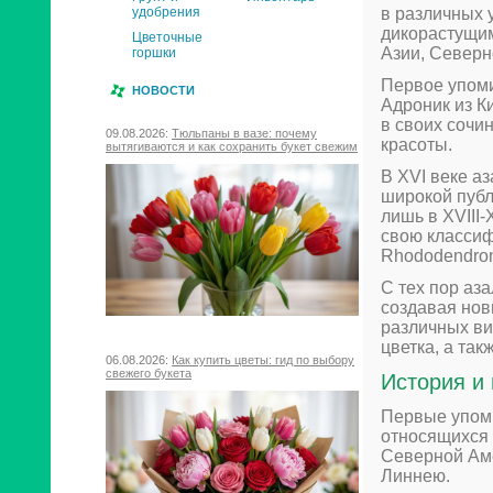
в различных 
удобрения
дикорастущим
Цветочные
Азии, Северн
горшки
Первое упомин
НОВОСТИ
Адроник из К
в своих сочи
09.08.2026:
Тюльпаны в вазе: почему
красоты.
вытягиваются и как сохранить букет свежим
В XVI веке а
широкой публ
лишь в XVIII-
свою классиф
Rhododendro
С тех пор аз
создавая нов
различных ви
цветка, а та
06.08.2026:
Как купить цветы: гид по выбору
свежего букета
История и
Первые упоми
относящихся 
Северной Аме
Линнею.