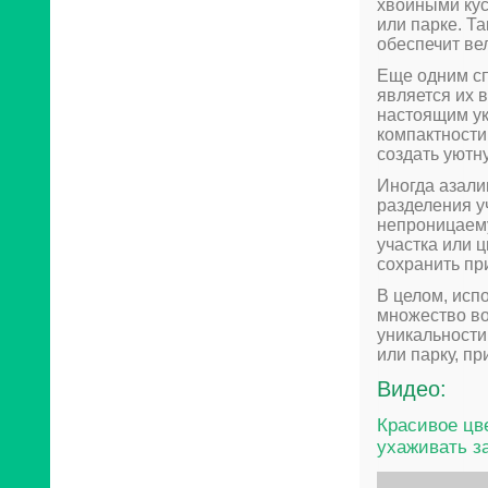
хвойными кус
или парке. Т
обеспечит ве
Еще одним с
является их 
настоящим ук
компактности
создать уютн
Иногда азали
разделения у
непроницаему
участка или 
сохранить пр
В целом, исп
множество во
уникальности
или парку, п
Видео:
Красивое цв
ухаживать за