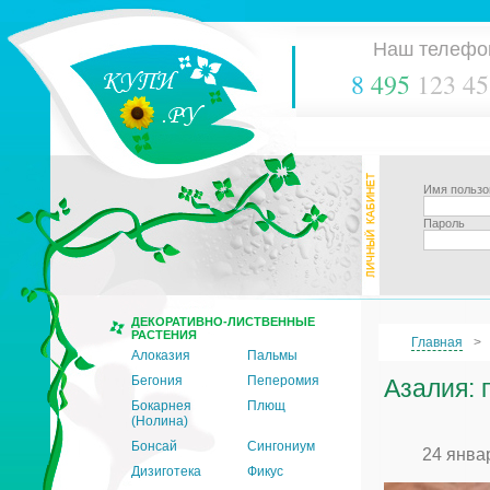
Наш телефо
8
495
123 45
Имя пользо
Пароль
ДЕКОРАТИВНО-ЛИСТВЕННЫЕ
РАСТЕНИЯ
Главная
Алоказия
Пальмы
Бегония
Пеперомия
Азалия: 
Бокарнея
Плющ
(Нолина)
Бонсай
Сингониум
24 янва
Дизиготека
Фикус