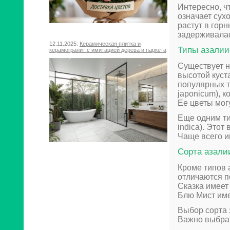
Интересно, чт
означает сухо
растут в гор
задерживалас
12.11.2025:
Керамическая плитка и
Типы азалии
керамогранит с имитацией дерева и паркета
Существует н
высотой куст
популярных т
japonicum), к
Ее цветы мог
Еще одним ти
indica). Это
Чаще всего и
Сорта азали
Кроме типов 
отличаются п
Сказка имеет
Блю Мист име
Выбор сорта 
Важно выбрат