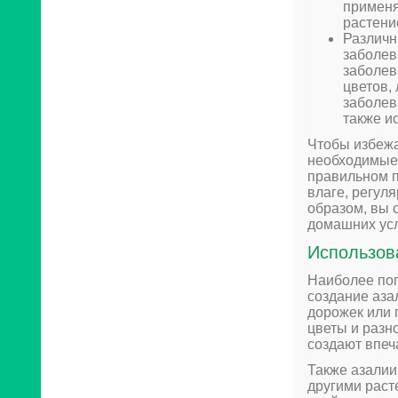
применя
растени
Различн
заболев
заболев
цветов,
заболев
также и
Чтобы избежа
необходимые 
правильном п
влаге, регул
образом, вы 
домашних усл
Использов
Наиболее поп
создание аза
дорожек или 
цветы и разн
создают впеч
Также азалии
другими раст