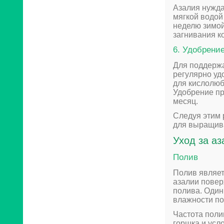
Азалия нужда
мягкой водой 
неделю зимой
загнивания к
6. Удобрени
Для поддержа
регулярно уд
для кислолюб
Удобрение пр
месяц.
Следуя этим 
для выращива
Уход за аз
Полив
Полив являет
азалии повер
полива. Один
влажности по
Частота поли
горшка и усл