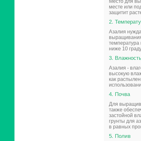
Место для вы
месте или по
защитит раст
2. Температ
Азалия нужда
выращивания 
температура 
ниже 10 град
3. Влажност
Азалия - вла
высокую влаж
как распылен
использовани
4. Почва
Для выращива
также обеспе
застойной вл
грунты для а
в равных про
5. Полив