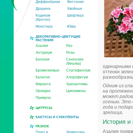
Диффенбахия
Фиттония
Драцена
Хвойные
Кодиеум
Шефлера
(Кротон)
Монстера
Юкка
ДЕКОРАТИВНО-ЦВЕТУЩИЕ
РАСТЕНИЯ
Азалия
Рео
Антуриум
Розы
Бегония
Сенполия
(Фиалка)
одинарными и
Бромелиевые
Спатифиллум
оттенки зелен
разнообразны
Калатея
Хлорофитум
Маранта
Хризантемы
Одним из гл
на протяжени
Орхидеи
Цикламены
может радов
Примула
осенью. Это
года и подар
ЦИТРУСЫ
зрелища.
КАКТУСЫ И СУККУЛЕНТЫ
История и
РАЗНОЕ
Азалия появи
Грунт и
Инвентарь