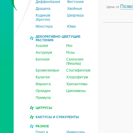
Диффенбахия
Фиттония
Позво
Цена: от
Драцена
Хвойные
Кодиеум
Шефлера
(Кротон)
Монстера
Юкка
ДЕКОРАТИВНО-ЦВЕТУЩИЕ
РАСТЕНИЯ
Азалия
Рео
Антуриум
Розы
Бегония
Сенполия
(Фиалка)
Бромелиевые
Спатифиллум
Калатея
Хлорофитум
Маранта
Хризантемы
Орхидеи
Цикламены
Примула
ЦИТРУСЫ
КАКТУСЫ И СУККУЛЕНТЫ
РАЗНОЕ
Грунт и
Инвентарь