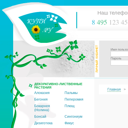
Наш телефо
8
495
123 45
Имя пользо
Пароль
ДЕКОРАТИВНО-ЛИСТВЕННЫЕ
РАСТЕНИЯ
Главная
Алоказия
Пальмы
Бегония
Пеперомия
Бокарнея
Плющ
(Нолина)
Бонсай
Сингониум
Дизиготека
Фикус