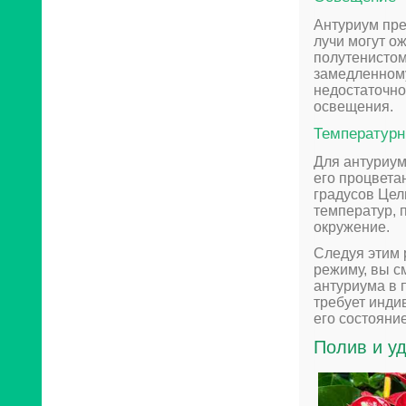
Антуриум пре
лучи могут о
полутенистом 
замедленному
недостаточно
освещения.
Температур
Для антуриум
его процвета
градусов Цел
температур, 
окружение.
Следуя этим 
режиму, вы с
антуриума в 
требует инди
его состояни
Полив и у