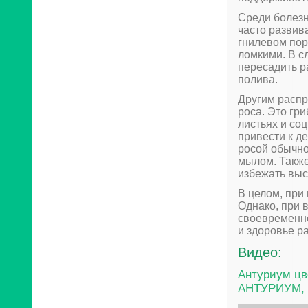
Среди болезн
часто развив
гнилевом пор
ломкими. В с
пересадить р
полива.
Другим распр
роса. Это гр
листьях и со
привести к д
росой обычно
мылом. Также
избежать выс
В целом, при
Однако, при 
своевременно
и здоровье р
Видео:
Антуриум цв
АНТУРИУМ, 