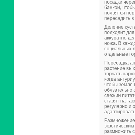
посадки чере
банкой, чтоб
появятся пер
пересадить в
Деление куст
подходит для
аккуратно де
ножа. В кажд
социальных л
отдельные го
Пересадка ан
растение вых
торчать нару
когда антури
чтобы земля 
обязательно 
свежий питат
ставят на та
регулярно и 
адаптировать
Размножение 
экзотическим
размножить с