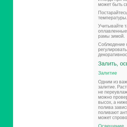
может быть с
Постарайтесь
температуры
Учитывайте т
оплавленные 
рамы зимой.
Соблюдение 
регулировать
декоративнос
Залить, о
Залитие
Одним из важ
залитие. Рас
не переувлаж
можно провер
высох, а ниж
полива завис
поливают ант
может спрово
Освещение