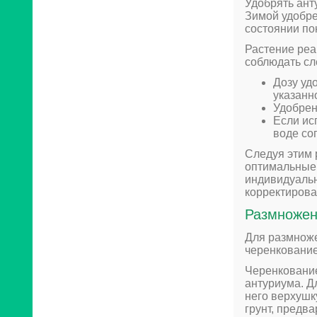
Удобрять анту
Зимой удобре
состоянии по
Растение реа
соблюдать сл
Дозу уд
указанн
Удобрен
Если ис
воде со
Следуя этим 
оптимальные 
индивидуальн
корректирова
Размножен
Для размноже
черенкование
Черенкование
антуриума. Д
него верхушк
грунт, предв