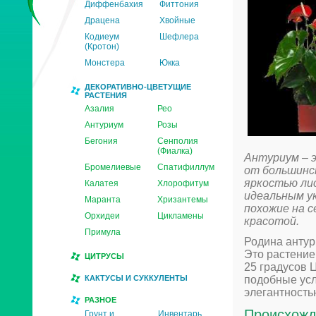
Диффенбахия
Фиттония
Драцена
Хвойные
Кодиеум
Шефлера
(Кротон)
Монстера
Юкка
ДЕКОРАТИВНО-ЦВЕТУЩИЕ
РАСТЕНИЯ
Азалия
Рео
Антуриум
Розы
Бегония
Сенполия
(Фиалка)
Антуриум – 
Бромелиевые
Спатифиллум
от большинс
яркостью ли
Калатея
Хлорофитум
идеальным ук
Маранта
Хризантемы
похожие на с
Орхидеи
Цикламены
красотой.
Примула
Родина антур
Это растение
ЦИТРУСЫ
25 градусов 
КАКТУСЫ И СУККУЛЕНТЫ
подобные усл
элегантность
РАЗНОЕ
Происхожд
Грунт и
Инвентарь