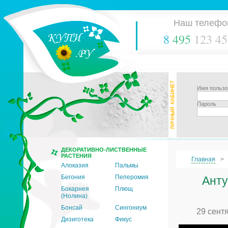
Наш телефо
8
495
123 45
Имя пользо
Пароль
ДЕКОРАТИВНО-ЛИСТВЕННЫЕ
РАСТЕНИЯ
Главная
Алоказия
Пальмы
Бегония
Пеперомия
Анту
Бокарнея
Плющ
(Нолина)
Бонсай
Сингониум
29 сент
Дизиготека
Фикус