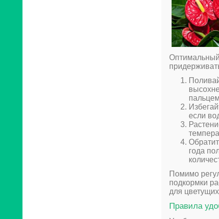
Оптимальный 
придерживать
Поливай
высохне
пальцем
Избегай
если во
Растени
темпера
Обратит
года по
количес
Помимо регул
подкормки ра
для цветущих
Правила удо