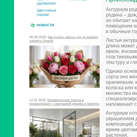
удобрения
Антуриум род
Цветочные
родина – дож
горшки
он обитает н
помещении ан
НОВОСТИ
в обычные го
06.08.2026:
Как купить цветы: гид по выбору
Листья антур
свежего букета
длина может 
яркое, воско
пластиковыми
текстуру и г
Однако основ
сорта оно мо
оранжевым, 
колоска или к
множества ми
специализиро
12.11.2025:
Керамическая плитка и
напоминает с
керамогранит с имитацией дерева и паркета
Антуриум от
украшением д
композиций, 
ярким цветам
растения.