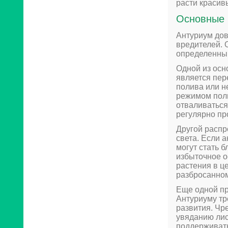
расти красив
Основные 
Антуриум дов
вредителей. 
определенны
Одной из осн
является пер
полива или н
режимом поли
отваливаться
регулярно пр
Другой распр
света. Если 
могут стать б
избыточное о
растения в ц
разбросанном
Еще одной п
Антуриуму тр
развития. Чр
увяданию лис
поддерживать