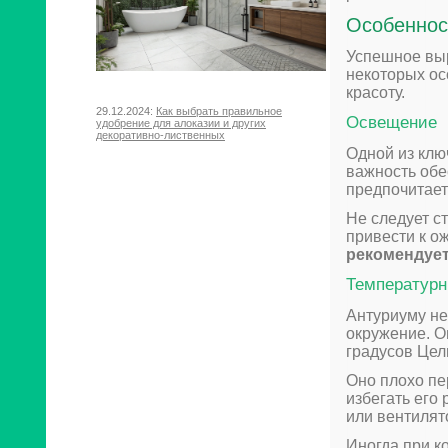
Особеннос
Успешное вы
некоторых ос
красоту.
29.12.2024:
Как выбрать правильное
Освещение
удобрение для алоказии и других
декоративно-лиственных
Одной из кл
важность обе
предпочитает
Не следует ст
привести к о
рекомендует
Температур
Антуриуму не
окружение. О
градусов Цел
Оно плохо пе
избегать его
или вентилят
Иногда при к