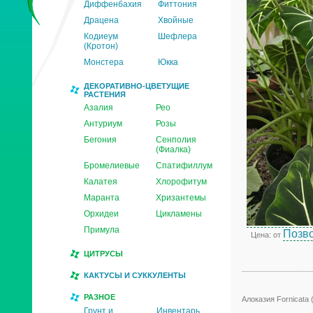
Диффенбахия
Фиттония
Драцена
Хвойные
Кодиеум
Шефлера
(Кротон)
Монстера
Юкка
ДЕКОРАТИВНО-ЦВЕТУЩИЕ
РАСТЕНИЯ
Азалия
Рео
Антуриум
Розы
Бегония
Сенполия
(Фиалка)
Бромелиевые
Спатифиллум
Калатея
Хлорофитум
Маранта
Хризантемы
Орхидеи
Цикламены
Примула
Позво
Цена: от
ЦИТРУСЫ
КАКТУСЫ И СУККУЛЕНТЫ
РАЗНОЕ
Алоказия Fornicata (
Грунт и
Инвентарь