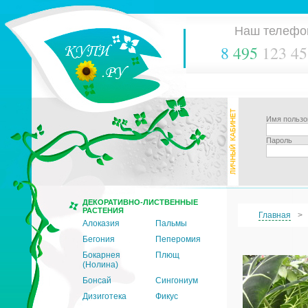
Наш телефо
8
495
123 45
Имя пользо
Пароль
ДЕКОРАТИВНО-ЛИСТВЕННЫЕ
РАСТЕНИЯ
Главная
Алоказия
Пальмы
Бегония
Пеперомия
Бокарнея
Плющ
(Нолина)
Бонсай
Сингониум
Дизиготека
Фикус