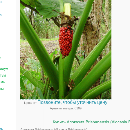
я
е
а
я
ллум
тум
емы
ны
Позвоните, чтобы уточнить цену
Цена: от
Артикул товара: 0109
Купить Алоказия Brisbanensis (Alocasia 
рь
Алоказия Brisbanensis (Alocasia Brisbanensis)