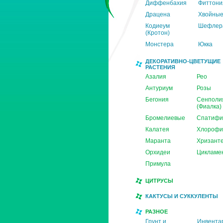
Диффенбахия
Фиттони
Драцена
Хвойны
Кодиеум
Шефлер
(Кротон)
Монстера
Юкка
ДЕКОРАТИВНО-ЦВЕТУЩИЕ
РАСТЕНИЯ
Азалия
Рео
Антуриум
Розы
Бегония
Сенполи
(Фиалка)
Бромелиевые
Спатифи
Калатея
Хлорофи
Маранта
Хризант
Орхидеи
Цикламе
Примула
ЦИТРУСЫ
КАКТУСЫ И СУККУЛЕНТЫ
РАЗНОЕ
Грунт и
Инвента