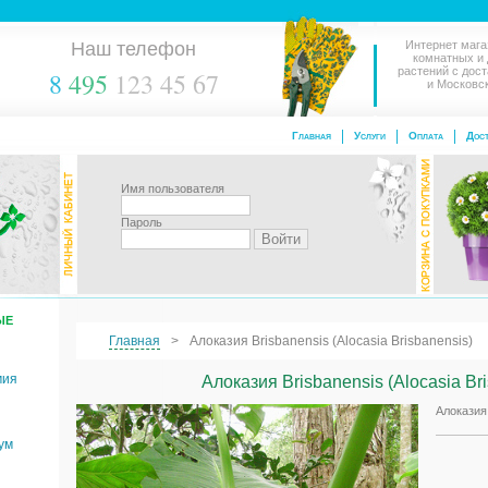
Наш телефон
Интернет мага
комнатных и
растений с дос
8
495
123 45 67
и Московс
Главная
Услуги
Оплата
Дост
Имя пользователя
Пароль
ЫЕ
Главная
Алоказия Brisbanensis (Alocasia Brisbanensis)
мия
Алоказия Brisbanensis (Alocasia Br
Алоказия 
ум