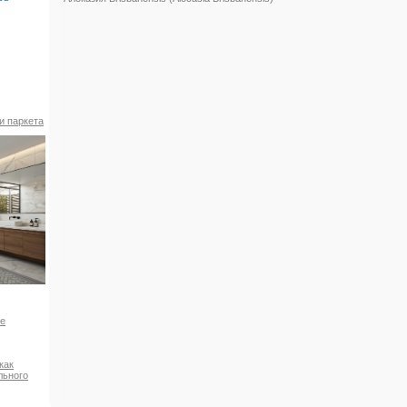
и паркета
ое
как
льного