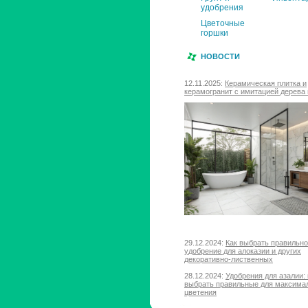
удобрения
Цветочные
горшки
НОВОСТИ
12.11.2025:
Керамическая плитка и
керамогранит с имитацией дерева 
29.12.2024:
Как выбрать правильн
удобрение для алоказии и других
декоративно-лиственных
28.12.2024:
Удобрения для азалии: 
выбрать правильные для максима
цветения