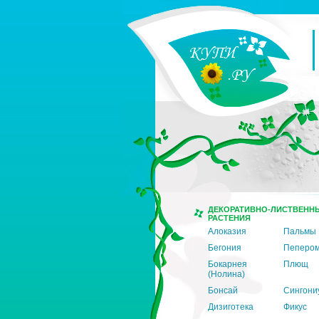
ДЕКОРАТИВНО-ЛИСТВЕНН
РАСТЕНИЯ
Алоказия
Пальмы
Бегония
Пеперо
Бокарнея
Плющ
(Нолина)
Бонсай
Сингони
Дизиготека
Фикус