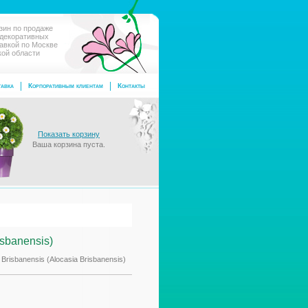
зин по продаже
 декоративных
тавкой по Москве
кой области
авка
Корпоративным клиентам
Контакты
Показать корзину
Ваша корзина пуста.
isbanensis)
Brisbanensis (Alocasia Brisbanensis)