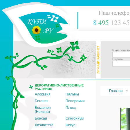
Наш телефо
8
495
123 45
Имя пользо
Пароль
ДЕКОРАТИВНО-ЛИСТВЕННЫЕ
РАСТЕНИЯ
Главная
Алоказия
Пальмы
Бегония
Пеперомия
Бокарнея
Плющ
(Нолина)
Бонсай
Сингониум
Дизиготека
Фикус