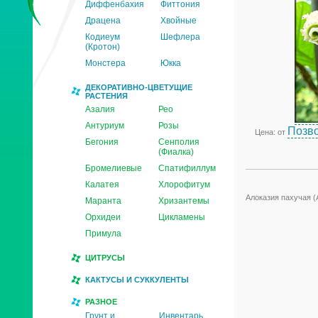
Диффенбахия
Фиттония
Драцена
Хвойные
Кодиеум
Шефлера
(Кротон)
Монстера
Юкка
ДЕКОРАТИВНО-ЦВЕТУЩИЕ
РАСТЕНИЯ
Азалия
Рео
Антуриум
Розы
Позво
Цена: от
Бегония
Сенполия
(Фиалка)
Бромелиевые
Спатифиллум
Калатея
Хлорофитум
Алоказия пахучая (A
Маранта
Хризантемы
Орхидеи
Цикламены
Примула
ЦИТРУСЫ
КАКТУСЫ И СУККУЛЕНТЫ
РАЗНОЕ
Грунт и
Инвентарь