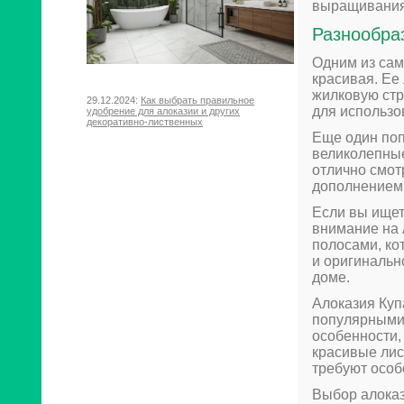
выращивания,
Разнообра
Одним из сам
красивая. Ее
жилковую стр
29.12.2024:
Как выбрать правильное
для использо
удобрение для алоказии и других
декоративно-лиственных
Еще один поп
великолепные
отлично смот
дополнением 
Если вы ищет
внимание на 
полосами, ко
и оригинальн
доме.
Алоказия Куп
популярными 
особенности,
красивые лис
требуют особ
Выбор алоказ