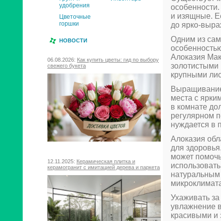
удобрения
особенности.
и изящные. Е
Цветочные
горшки
до ярко-выра
Одним из сам
НОВОСТИ
особенностью
Алоказия Мак
06.08.2026:
Как купить цветы: гид по выбору
золотистыми 
свежего букета
крупными лис
Выращивание 
места с ярки
в комнате до
регулярном п
нуждается в 
Алоказия обл
для здоровья
может помочь
12.11.2025:
Керамическая плитка и
использовать
керамогранит с имитацией дерева и паркета
натуральным 
микроклимат
Ухаживать за
увлажнение в
красивыми и 