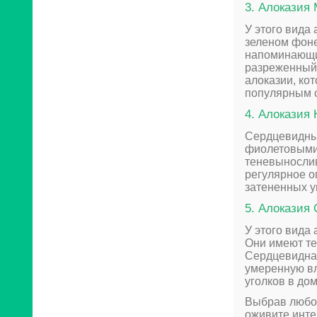
3. Алоказия 
У этого вида 
зеленом фоне
напоминающие
разреженный 
алоказии, ко
популярным с
4. Алоказия К
Сердцевидные
фиолетовыми 
теневынослив
регулярное о
затененных у
5. Алоказия 
У этого вида
Они имеют те
Сердцевидная
умеренную вл
уголков в до
Выбрав любой
оживите инте