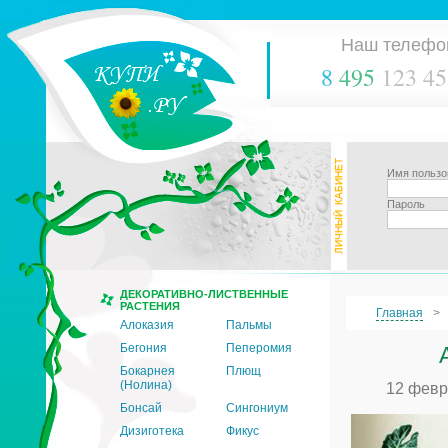
Наш телефо
8
495
123 45
Имя пользо
Пароль
ДЕКОРАТИВНО-ЛИСТВЕННЫЕ
РАСТЕНИЯ
Главная
Алоказия
Пальмы
Бегония
Пеперомия
Бокарнея
Плющ
(Нолина)
12 февр
Бонсай
Сингониум
Дизиготека
Фикус