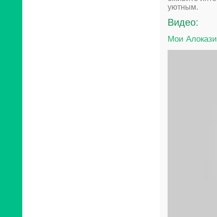
уютным.
Видео:
Мои Алокази