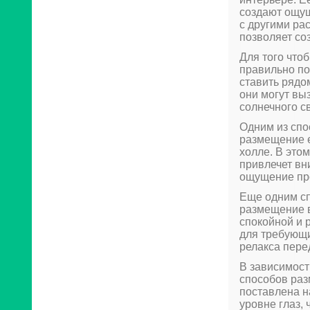
создают ощущ
с другими ра
позволяет со
Для того что
правильно по
ставить рядо
они могут вы
солнечного с
Одним из спо
размещение е
холле. В это
привлечет вн
ощущение про
Еще одним сп
размещение в
спокойной и 
для требующи
релакса пере
В зависимост
способов раз
поставлена н
уровне глаз,