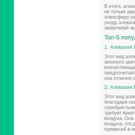
В итоге, ало
не только ук
атмосферу ую
уходу, алока
любителей зе
Топ-5 поп
1. Алоказия 
Этот вид ало
зеленого цве
впечатляющих
предпочитает
она отлично 
2. Алоказия 
Этот вид ало
благодаря св
серебристыми
требует ярко
воздуха. Она
воздуха, что
примесей в 