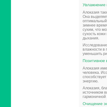
Увлажнение 
Алоказия так
Она выделяет
оптимальный 
зимнее время
сухим, что м
сухость кожи
дыхания.
Исследования
влажности в 
уменьшить ри
Позитивное 
Алоказия име
человека. Ис
способствует
энергию.
Алоказия, бл
источником в
гармоничной
Очищение э