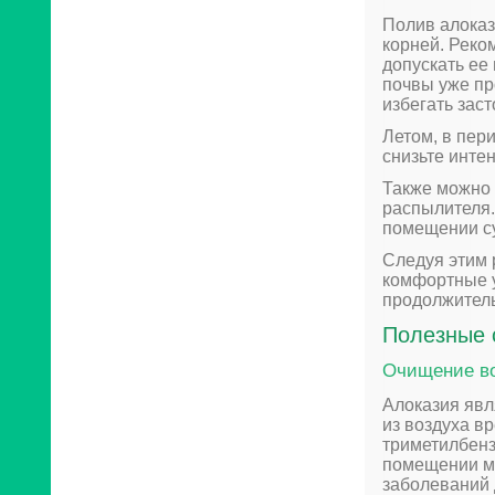
Полив алоказ
корней. Реко
допускать ее
почвы уже пр
избегать зас
Летом, в пер
снизьте инте
Также можно 
распылителя.
помещении су
Следуя этим 
комфортные у
продолжитель
Полезные 
Очищение в
Алоказия явл
из воздуха в
триметилбенз
помещении мо
заболеваний 