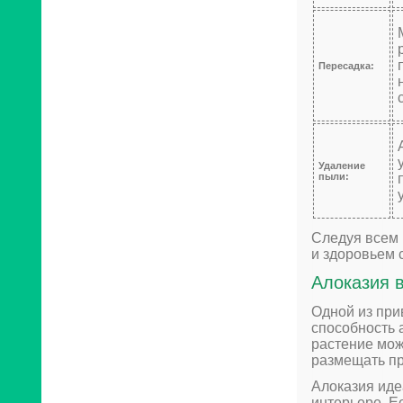
Пересадка:
Удаление
пыли:
Следуя всем 
и здоровьем 
Алоказия 
Одной из при
способность 
растение може
размещать пр
Алоказия иде
интерьере. Е