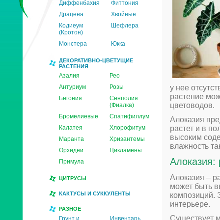
Диффенбахия
Фиттония
Драцена
Хвойные
Кодиеум
Шефлера
(Кротон)
Монстера
Юкка
ДЕКОРАТИВНО-ЦВЕТУЩИЕ
РАСТЕНИЯ
Азалия
Рео
Антуриум
Розы
у нее отсутс
растение мож
Бегония
Сенполия
цветоводов.
(Фиалка)
Бромелиевые
Спатифиллум
Алоказия пре
Калатея
Хлорофитум
растет и в п
высоким соде
Маранта
Хризантемы
влажность та
Орхидеи
Цикламены
Алоказия:
Примула
Алоказия – р
ЦИТРУСЫ
может быть в
КАКТУСЫ И СУККУЛЕНТЫ
композиций. 
интерьере.
РАЗНОЕ
Существует м
Грунт и
Инвентарь