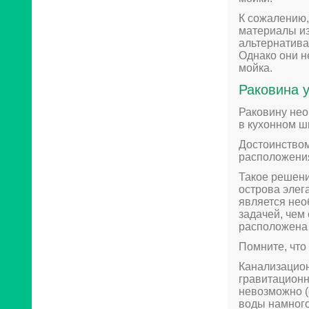
К сожалению,
материалы из
альтернатива
Однако они не
мойка.
Раковина у
Раковину нео
в кухонном ш
Достоинством
расположения
Такое решени
острова элег
является нео
задачей, чем
расположена 
Помните, что
Канализацио
гравитационн
невозможно (
воды намного