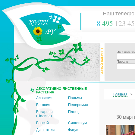
Наш телефо
8
495
123 45
Имя пользо
Пароль
ДЕКОРАТИВНО-ЛИСТВЕННЫЕ
РАСТЕНИЯ
Главная
Алоказия
Пальмы
Бегония
Пеперомия
Бокарнея
Плющ
(Нолина)
30 март
Бонсай
Сингониум
Дизиготека
Фикус