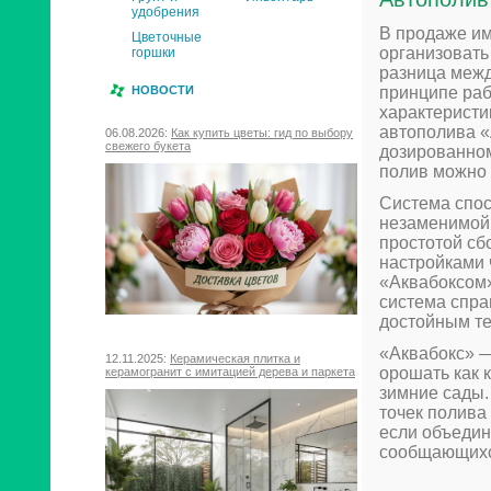
удобрения
В продаже им
Цветочные
организовать
горшки
разница межд
НОВОСТИ
принципе раб
характеристи
автополива «
06.08.2026:
Как купить цветы: гид по выбору
свежего букета
дозированном
полив можно 
Система спос
незаменимой 
простотой сб
настройками 
«Аквабоксом»
система спра
достойным те
«Аквабокс» —
12.11.2025:
Керамическая плитка и
орошать как 
керамогранит с имитацией дерева и паркета
зимние сады.
точек полива 
если объедин
сообщающихс