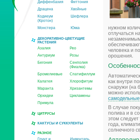
Диффенбахия
Фиттония
Драцена
Хвойные
Кодиеум
Шефлера
(Кротон)
нужном колич
Монстера
Юкка
отлучаться на
незаменимым
ДЕКОРАТИВНО-ЦВЕТУЩИЕ
РАСТЕНИЯ
обеспечивают
Азалия
Рео
человека и п
Антуриум
Розы
орошения.
Бегония
Сенполия
Особеннос
(Фиалка)
Бромелиевые
Спатифиллум
Автоматическ
как внутри по
Калатея
Хлорофитум
снаружи (на 
Маранта
Хризантемы
можно испол
Орхидеи
Цикламены
самодельные
Примула
В случае пок
полива и в с
ЦИТРУСЫ
этом следует
КАКТУСЫ И СУККУЛЕНТЫ
года, климат
солнечного све
РАЗНОЕ
Автополив
Грунт и
Инвентарь